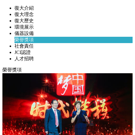
復大介紹
復大理念
復大歷史
環境展示
儀器設備
榮譽獎項
社會責任
JCI認證
人才招聘
榮譽獎項