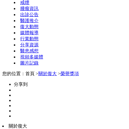
戒煙
腫瘤資訊
出診公告
醫護推介
復大動態
媒體報導
行業動態
分享資源
醫患感想
視頻多媒體
圖片記錄
您的位置：首頁 >
關於復大
>
榮譽獎項
分享到
關於復大