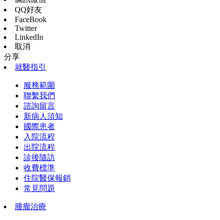
QQ好友
FaceBook
Twitter
LinkedIn
取消
分享
就醫指引
服務範圍
聯繫我們
諮詢留言
新病人須知
國際患者
入院流程
出院流程
診後隨訪
收費標準
住院醫保報銷
常見問題
腫瘤治療