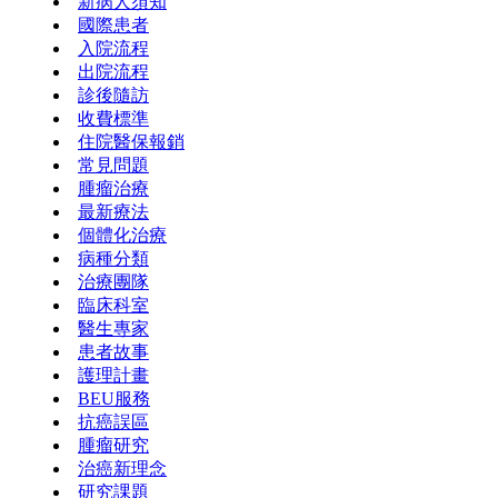
新病人須知
國際患者
入院流程
出院流程
診後隨訪
收費標準
住院醫保報銷
常見問題
腫瘤治療
最新療法
個體化治療
病種分類
治療團隊
臨床科室
醫生專家
患者故事
護理計畫
BEU服務
抗癌誤區
腫瘤研究
治癌新理念
研究課題