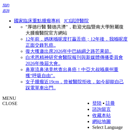
預約
咨詢
國家臨床重點腫瘤專科
JCI認證醫院
"厚德行醫 醫德共濟"，歡迎光臨暨南大學附屬復
大腫瘤醫院官方網站
12年前，媽咪喺呢度打贏舌癌；12年後，我喺呢度
正面交鋒乳癌..
復大獲邀出席2026年中巴絲綢之路芒果節..
白求恩精神研究會醫院報刊與新媒體傳播委員會
2026年換屆大會..
鼻塞流鼻涕竟然查出鼻癌！中亞大叔喺廣州重
獲“呼吸自由”..
女子腫瘤近19cm，曾被醫院拒收，如今卻能自己
踩電單車出門..
MENU
登陸
▪
註冊
CLOSE
諮詢留言
收藏本站
網站地圖
Select Language