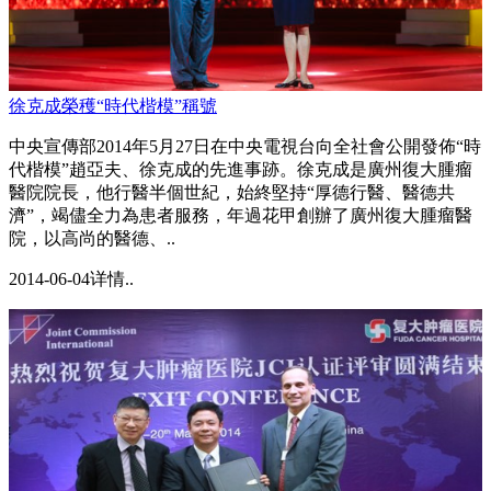
徐克成榮穫“時代楷模”稱號
中央宣傳部2014年5月27日在中央電視台向全社會公開發佈“時
代楷模”趙亞夫、徐克成的先進事跡。徐克成是廣州復大腫瘤
醫院院長，他行醫半個世紀，始終堅持“厚德行醫、醫德共
濟”，竭儘全力為患者服務，年過花甲創辦了廣州復大腫瘤醫
院，以高尚的醫德、..
2014-06-04
详情..