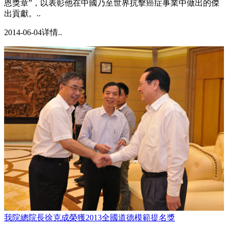
恩獎章”，以表彰他在中國乃至世界抗擊癌症事業中做出的傑
出貢獻。..
2014-06-04
详情..
我院總院長徐克成榮獲2013全國道德模範提名獎