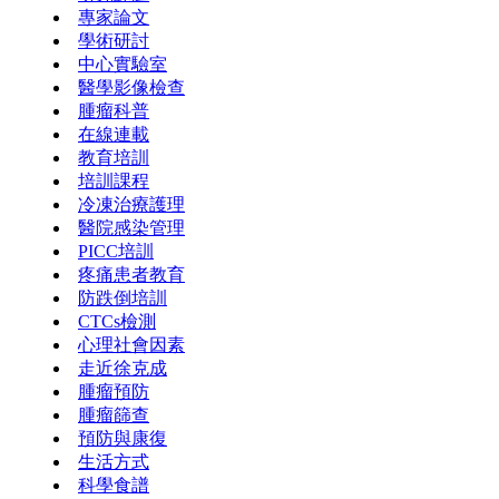
專家論文
學術研討
中心實驗室
醫學影像檢查
腫瘤科普
在線連載
教育培訓
培訓課程
冷凍治療護理
醫院感染管理
PICC培訓
疼痛患者教育
防跌倒培訓
CTCs檢測
心理社會因素
走近徐克成
腫瘤預防
腫瘤篩查
預防與康復
生活方式
科學食譜