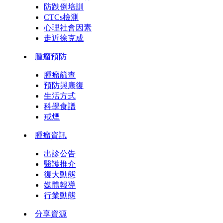
防跌倒培訓
CTCs檢測
心理社會因素
走近徐克成
腫瘤預防
腫瘤篩查
預防與康復
生活方式
科學食譜
戒煙
腫瘤資訊
出診公告
醫護推介
復大動態
媒體報導
行業動態
分享資源