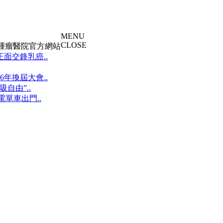
MENU
CLOSE
大腫瘤醫院官方網站
面交鋒乳癌..
年換屆大會..
自由”..
單車出門..