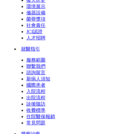
復大歷史
環境展示
儀器設備
榮譽獎項
社會責任
JCI認證
人才招聘
就醫指引
服務範圍
聯繫我們
諮詢留言
新病人須知
國際患者
入院流程
出院流程
診後隨訪
收費標準
住院醫保報銷
常見問題
腫瘤治療