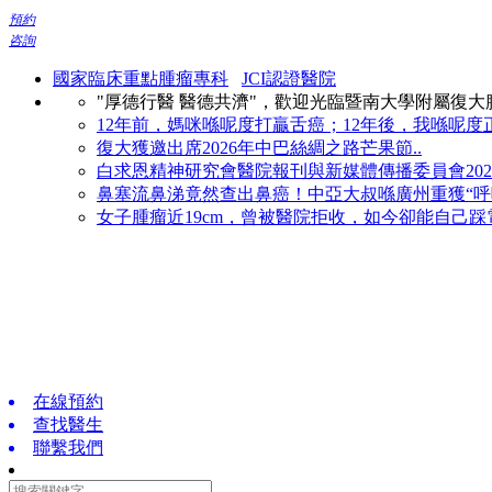
預約
咨詢
國家臨床重點腫瘤專科
JCI認證醫院
"厚德行醫 醫德共濟"，歡迎光臨暨南大學附屬復
12年前，媽咪喺呢度打贏舌癌；12年後，我喺呢度正
復大獲邀出席2026年中巴絲綢之路芒果節..
白求恩精神研究會醫院報刊與新媒體傳播委員會2026
鼻塞流鼻涕竟然查出鼻癌！中亞大叔喺廣州重獲“呼吸
女子腫瘤近19cm，曾被醫院拒收，如今卻能自己踩電
在線預約
查找醫生
聯繫我們