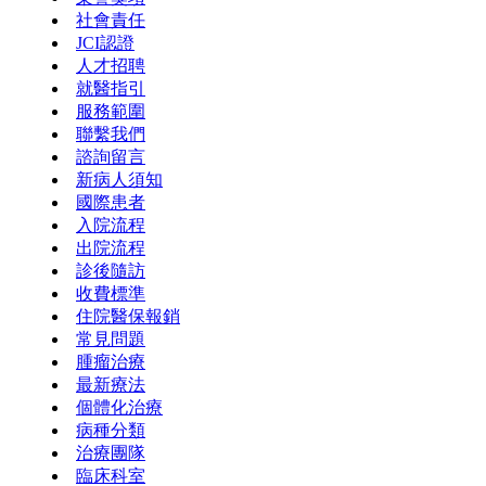
社會責任
JCI認證
人才招聘
就醫指引
服務範圍
聯繫我們
諮詢留言
新病人須知
國際患者
入院流程
出院流程
診後隨訪
收費標準
住院醫保報銷
常見問題
腫瘤治療
最新療法
個體化治療
病種分類
治療團隊
臨床科室