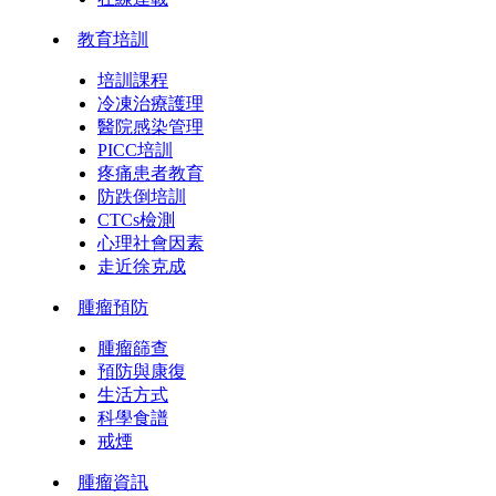
教育培訓
培訓課程
冷凍治療護理
醫院感染管理
PICC培訓
疼痛患者教育
防跌倒培訓
CTCs檢測
心理社會因素
走近徐克成
腫瘤預防
腫瘤篩查
預防與康復
生活方式
科學食譜
戒煙
腫瘤資訊