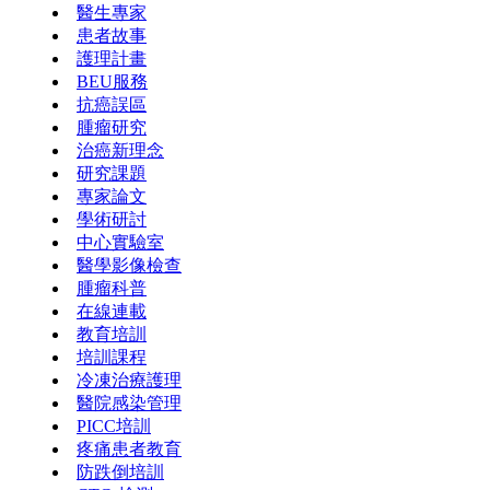
醫生專家
患者故事
護理計畫
BEU服務
抗癌誤區
腫瘤研究
治癌新理念
研究課題
專家論文
學術研討
中心實驗室
醫學影像檢查
腫瘤科普
在線連載
教育培訓
培訓課程
冷凍治療護理
醫院感染管理
PICC培訓
疼痛患者教育
防跌倒培訓