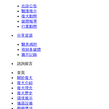
出診公告
醫護推介
復大動態
媒體報導
行業動態
分享資源
醫患感想
視頻多媒體
圖片記錄
諮詢留言
首頁
關於復大
復大介紹
復大理念
復大歷史
環境展示
儀器設備
榮譽獎項