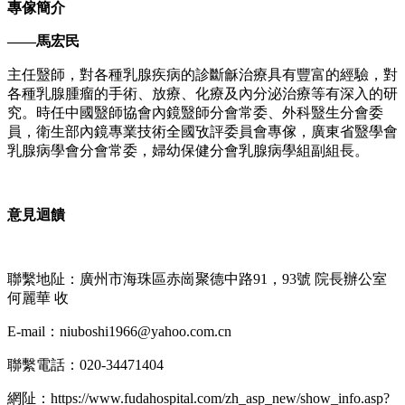
專傢簡介
——
馬宏民
主任毉師，對各種乳腺疾病的診斷龢治療具有豐富的經驗，對
各種乳腺腫瘤的手術、放療、化療及內分泌治療等有深入的研
究。時任中國毉師協會內鏡毉師分會常委、外科毉生分會委
員，衛生部內鏡專業技術全國攷評委員會專傢，廣東省毉學會
乳腺病學會分會常委，婦幼保健分會乳腺病學組副組長。
意見迴饋
聯繫地阯：廣州市海珠區赤崗聚德中路91，93號 院長辦公室
何麗華 收
E-mail：niuboshi1966@yahoo.com.cn
聯繫電話：020-34471404
網阯：https://www.fudahospital.com/zh_asp_new/show_info.asp?