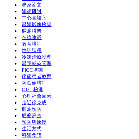
專家論文
學術研討
中心實驗室
醫學影像檢查
腫瘤科普
在線連載
教育培訓
培訓課程
冷凍治療護理
醫院感染管理
PICC培訓
疼痛患者教育
防跌倒培訓
CTCs檢測
心理社會因素
走近徐克成
腫瘤預防
腫瘤篩查
預防與康復
生活方式
科學食譜