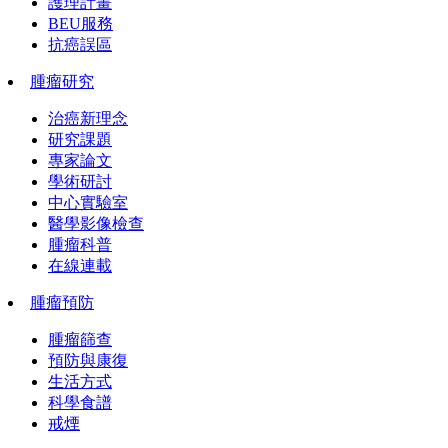
護理計畫
BEU服務
抗癌誤區
腫瘤研究
治癌新理念
研究課題
專家論文
學術研討
中心實驗室
醫學影像檢查
腫瘤科普
在線連載
腫瘤預防
腫瘤篩查
預防與康復
生活方式
科學食譜
戒煙