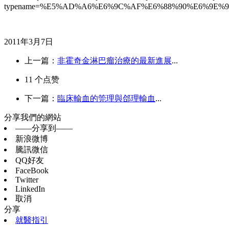
typename=%E5%AD%A6%E6%9C%AF%E6%88%90%E6%9E%9
2011年3月7日
上一篇：
非霍奇金淋巴瘤治療的最新進展
...
11
个点赞
下一篇：
臨床輸血的筦理與郃理輸血
...
分享我們的網站
——分享到——
新浪微博
騰訊微信
QQ好友
FaceBook
Twitter
LinkedIn
取消
分享
就醫指引