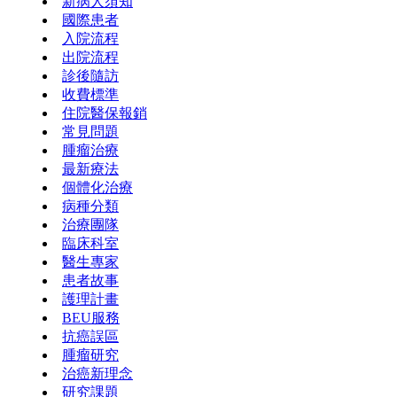
新病人須知
國際患者
入院流程
出院流程
診後隨訪
收費標準
住院醫保報銷
常見問題
腫瘤治療
最新療法
個體化治療
病種分類
治療團隊
臨床科室
醫生專家
患者故事
護理計畫
BEU服務
抗癌誤區
腫瘤研究
治癌新理念
研究課題