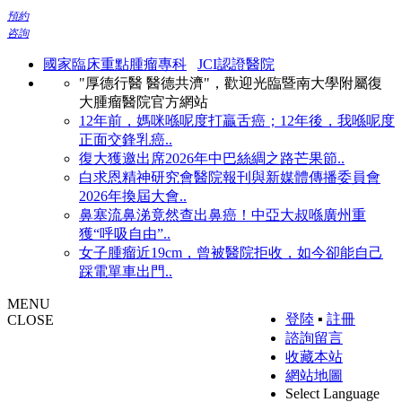
預約
咨詢
國家臨床重點腫瘤專科
JCI認證醫院
"厚德行醫 醫德共濟"，歡迎光臨暨南大學附屬復
大腫瘤醫院官方網站
12年前，媽咪喺呢度打贏舌癌；12年後，我喺呢度
正面交鋒乳癌..
復大獲邀出席2026年中巴絲綢之路芒果節..
白求恩精神研究會醫院報刊與新媒體傳播委員會
2026年換屆大會..
鼻塞流鼻涕竟然查出鼻癌！中亞大叔喺廣州重
獲“呼吸自由”..
女子腫瘤近19cm，曾被醫院拒收，如今卻能自己
踩電單車出門..
MENU
登陸
▪
註冊
CLOSE
諮詢留言
收藏本站
網站地圖
Select Language