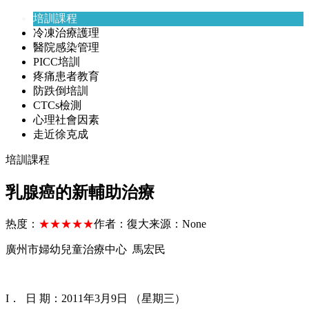
培訓課程
冷凍治療護理
醫院感染管理
PICC培訓
疼痛患者教育
防跌倒培訓
CTCs檢測
心理社會因素
走近徐克成
培訓課程
乳腺癌的新輔助治療
热度：
★★★★★
作者：
復大
来源：
None
廣州市婦幼兒童治療中心 馬宏民
I． 日 期：2011年3月9日 （星期三）