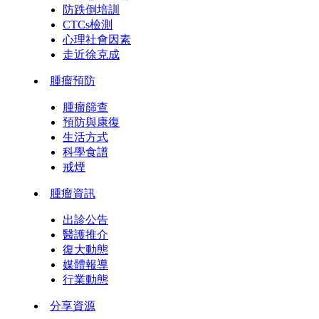
防跌倒培訓
CTCs檢測
心理社會因素
走近徐克成
腫瘤預防
腫瘤篩查
預防與康復
生活方式
科學食譜
戒煙
腫瘤資訊
出診公告
醫護推介
復大動態
媒體報導
行業動態
分享資源