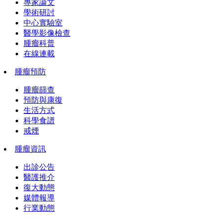
專家論文
學術研討
中心實驗室
醫學影像檢查
腫瘤科普
在線連載
腫瘤預防
腫瘤篩查
預防與康復
生活方式
科學食譜
戒煙
腫瘤資訊
出診公告
醫護推介
復大動態
媒體報導
行業動態