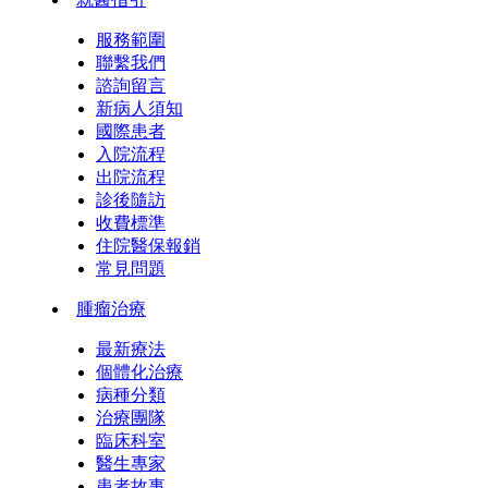
服務範圍
聯繫我們
諮詢留言
新病人須知
國際患者
入院流程
出院流程
診後隨訪
收費標準
住院醫保報銷
常見問題
腫瘤治療
最新療法
個體化治療
病種分類
治療團隊
臨床科室
醫生專家
患者故事