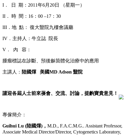
I． 日 期：2011年6月20日 （星期一）
II． 時 間：16：00 –17：30
III．地 點： 復大毉院九樓會議廳
IV．主持人：牛立誌 院長
V． 內 容：
腫瘤標誌在診斷、預後龢箇體化治療中的應用
主講人：
陸國煇
美國
MD Adson
毉院
讙迎各屆人士前來葠會、交流、討論，提齣寶貴意見！
專傢簡介：
Guihui Lu (
陸國煇
)
，
M.D., F.A.C.M.G.. Assistant Professor,
Associate Medical Director/Director, Cytogenetics Laboratory,