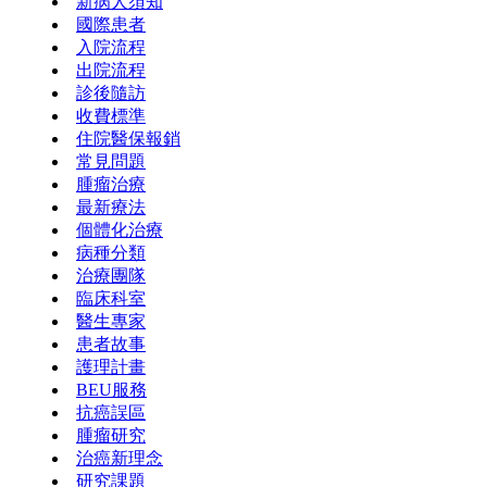
新病人須知
國際患者
入院流程
出院流程
診後隨訪
收費標準
住院醫保報銷
常見問題
腫瘤治療
最新療法
個體化治療
病種分類
治療團隊
臨床科室
醫生專家
患者故事
護理計畫
BEU服務
抗癌誤區
腫瘤研究
治癌新理念
研究課題