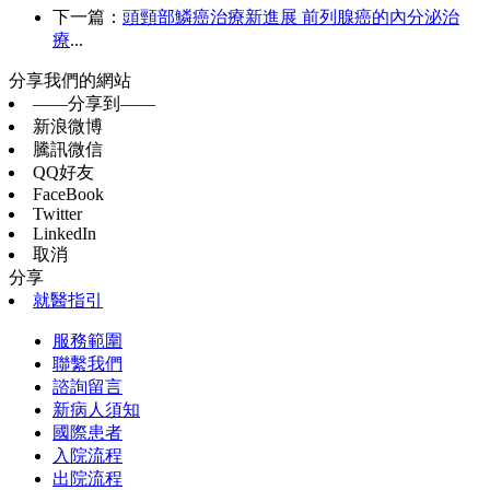
下一篇：
頭頸部鱗癌治療新進展 前列腺癌的內分泌治
療
...
分享我們的網站
——分享到——
新浪微博
騰訊微信
QQ好友
FaceBook
Twitter
LinkedIn
取消
分享
就醫指引
服務範圍
聯繫我們
諮詢留言
新病人須知
國際患者
入院流程
出院流程