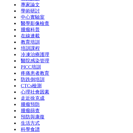
專家論文
學術研討
中心實驗室
醫學影像檢查
腫瘤科普
在線連載
教育培訓
培訓課程
冷凍治療護理
醫院感染管理
PICC培訓
疼痛患者教育
防跌倒培訓
CTCs檢測
心理社會因素
走近徐克成
腫瘤預防
腫瘤篩查
預防與康復
生活方式
科學食譜