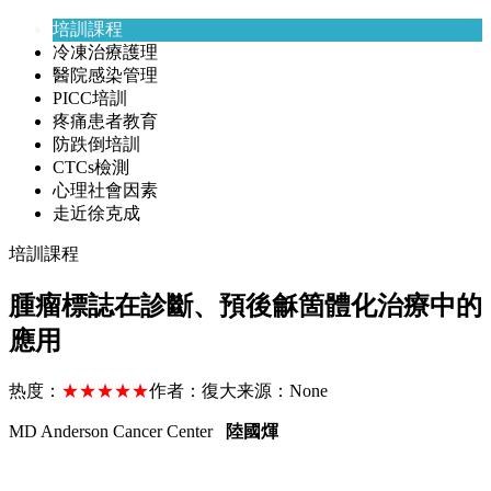
培訓課程
冷凍治療護理
醫院感染管理
PICC培訓
疼痛患者教育
防跌倒培訓
CTCs檢測
心理社會因素
走近徐克成
培訓課程
腫瘤標誌在診斷、預後龢箇體化治療中的
應用
热度：
★★★★★
作者：
復大
来源：
None
MD Anderson Cancer Center
陸國煇