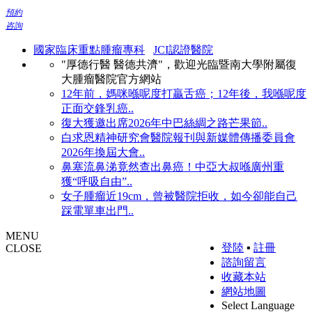
預約
咨詢
國家臨床重點腫瘤專科
JCI認證醫院
"厚德行醫 醫德共濟"，歡迎光臨暨南大學附屬復
大腫瘤醫院官方網站
12年前，媽咪喺呢度打贏舌癌；12年後，我喺呢度
正面交鋒乳癌..
復大獲邀出席2026年中巴絲綢之路芒果節..
白求恩精神研究會醫院報刊與新媒體傳播委員會
2026年換屆大會..
鼻塞流鼻涕竟然查出鼻癌！中亞大叔喺廣州重
獲“呼吸自由”..
女子腫瘤近19cm，曾被醫院拒收，如今卻能自己
踩電單車出門..
MENU
登陸
▪
註冊
CLOSE
諮詢留言
收藏本站
網站地圖
Select Language