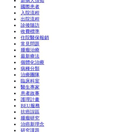
新病人須知
國際患者
入院流程
出院流程
診後隨訪
收費標準
住院醫保報銷
常見問題
腫瘤治療
最新療法
個體化治療
病種分類
治療團隊
臨床科室
醫生專家
患者故事
護理計畫
BEU服務
抗癌誤區
腫瘤研究
治癌新理念
研究課題