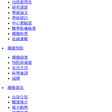
治癌新理念
研究課題
專家論文
學術研討
中心實驗室
醫學影像檢查
腫瘤科普
在線連載
腫瘤預防
腫瘤篩查
預防與康復
生活方式
科學食譜
戒煙
腫瘤資訊
出診公告
醫護推介
復大動態