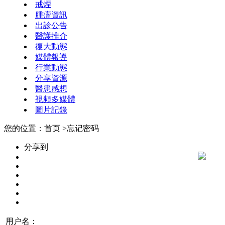
戒煙
腫瘤資訊
出診公告
醫護推介
復大動態
媒體報導
行業動態
分享資源
醫患感想
視頻多媒體
圖片記錄
您的位置：首页 >忘记密码
分享到
用户名：