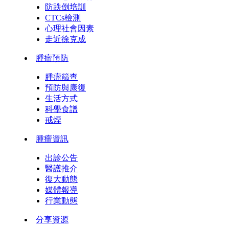
防跌倒培訓
CTCs檢測
心理社會因素
走近徐克成
腫瘤預防
腫瘤篩查
預防與康復
生活方式
科學食譜
戒煙
腫瘤資訊
出診公告
醫護推介
復大動態
媒體報導
行業動態
分享資源