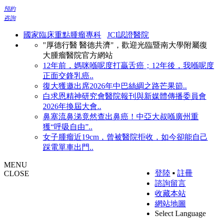
預約
咨詢
國家臨床重點腫瘤專科
JCI認證醫院
"厚德行醫 醫德共濟"，歡迎光臨暨南大學附屬復
大腫瘤醫院官方網站
12年前，媽咪喺呢度打贏舌癌；12年後，我喺呢度
正面交鋒乳癌..
復大獲邀出席2026年中巴絲綢之路芒果節..
白求恩精神研究會醫院報刊與新媒體傳播委員會
2026年換屆大會..
鼻塞流鼻涕竟然查出鼻癌！中亞大叔喺廣州重
獲“呼吸自由”..
女子腫瘤近19cm，曾被醫院拒收，如今卻能自己
踩電單車出門..
MENU
登陸
▪
註冊
CLOSE
諮詢留言
收藏本站
網站地圖
Select Language