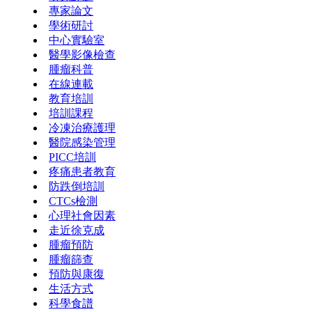
專家論文
學術研討
中心實驗室
醫學影像檢查
腫瘤科普
在線連載
教育培訓
培訓課程
冷凍治療護理
醫院感染管理
PICC培訓
疼痛患者教育
防跌倒培訓
CTCs檢測
心理社會因素
走近徐克成
腫瘤預防
腫瘤篩查
預防與康復
生活方式
科學食譜