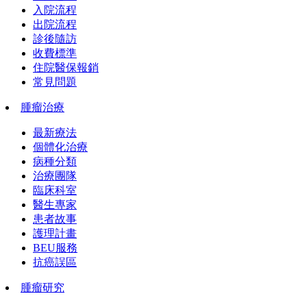
入院流程
出院流程
診後隨訪
收費標準
住院醫保報銷
常見問題
腫瘤治療
最新療法
個體化治療
病種分類
治療團隊
臨床科室
醫生專家
患者故事
護理計畫
BEU服務
抗癌誤區
腫瘤研究