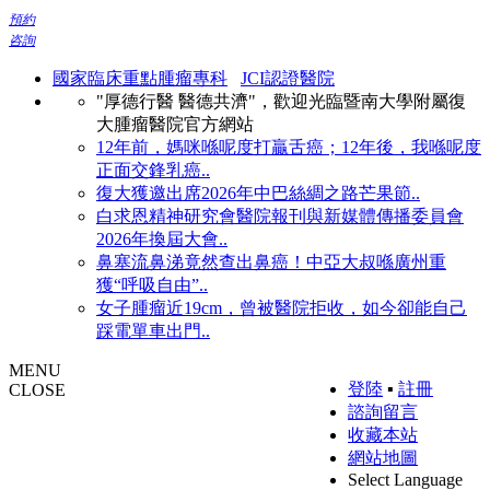
預約
咨詢
國家臨床重點腫瘤專科
JCI認證醫院
"厚德行醫 醫德共濟"，歡迎光臨暨南大學附屬復
大腫瘤醫院官方網站
12年前，媽咪喺呢度打贏舌癌；12年後，我喺呢度
正面交鋒乳癌..
復大獲邀出席2026年中巴絲綢之路芒果節..
白求恩精神研究會醫院報刊與新媒體傳播委員會
2026年換屆大會..
鼻塞流鼻涕竟然查出鼻癌！中亞大叔喺廣州重
獲“呼吸自由”..
女子腫瘤近19cm，曾被醫院拒收，如今卻能自己
踩電單車出門..
MENU
登陸
▪
註冊
CLOSE
諮詢留言
收藏本站
網站地圖
Select Language