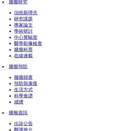
腫瘤研究
治癌新理念
研究課題
專家論文
學術研討
中心實驗室
醫學影像檢查
腫瘤科普
在線連載
腫瘤預防
腫瘤篩查
預防與康復
生活方式
科學食譜
戒煙
腫瘤資訊
出診公告
醫護推介