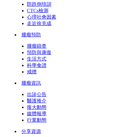
防跌倒培訓
CTCs檢測
心理社會因素
走近徐克成
腫瘤預防
腫瘤篩查
預防與康復
生活方式
科學食譜
戒煙
腫瘤資訊
出診公告
醫護推介
復大動態
媒體報導
行業動態
分享資源