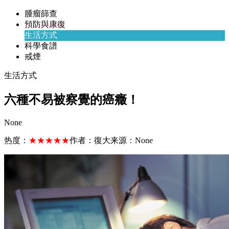
腫瘤篩查
預防與康復
生活方式
科學食譜
戒煙
生活方式
六種不易被察覺的癌癥！
None
热度：
★★★★★
作者：
復大
来源：
None