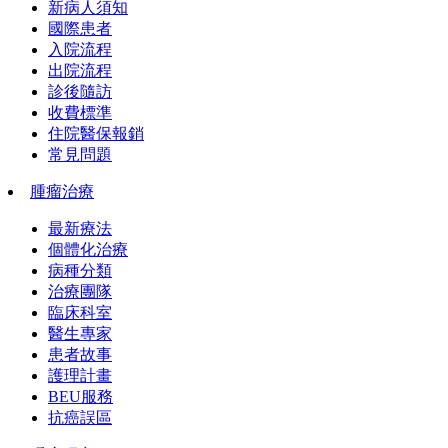
新病人須知
國際患者
入院流程
出院流程
診後隨訪
收費標準
住院醫保報銷
常見問題
腫瘤治療
最新療法
個體化治療
病種分類
治療團隊
臨床科室
醫生專家
患者故事
護理計畫
BEU服務
抗癌誤區