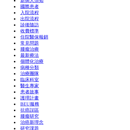
新病人須知
國際患者
入院流程
出院流程
診後隨訪
收費標準
住院醫保報銷
常見問題
腫瘤治療
最新療法
個體化治療
病種分類
治療團隊
臨床科室
醫生專家
患者故事
護理計畫
BEU服務
抗癌誤區
腫瘤研究
治癌新理念
研究課題