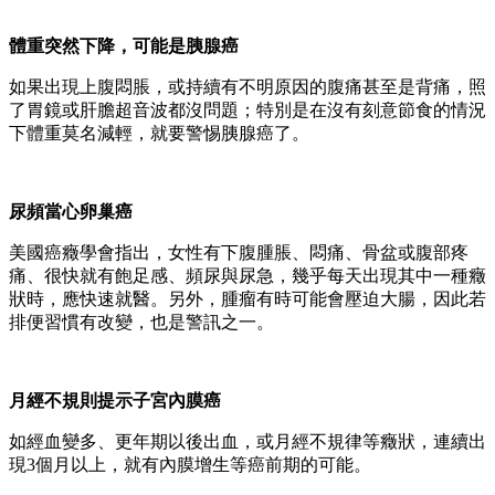
體重突然下降，可能是胰腺癌
如果出現上腹悶脹，或持續有不明原因的腹痛甚至是背痛，照
了胃鏡或肝膽超音波都沒問題；特別是在沒有刻意節食的情況
下體重莫名減輕，就要警惕胰腺癌了。
尿頻當心卵巢癌
美國癌癥學會指出，女性有下腹腫脹、悶痛、骨盆或腹部疼
痛、很快就有飽足感、頻尿與尿急，幾乎每天出現其中一種癥
狀時，應快速就醫。另外，腫瘤有時可能會壓迫大腸，因此若
排便習慣有改變，也是警訊之一。
月經不規則提示子宮內膜癌
如經血變多、更年期以後出血，或月經不規律等癥狀，連續出
現3個月以上，就有內膜增生等癌前期的可能。