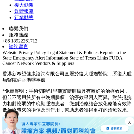
復大動態
媒體報導
行業動態
聯繫我們
服務熱線
+86 18922261712
諮詢留言
Website Privacy Policy
Legal Statement & Policies
Reports to the
State
Emergency Alert Information
State of Texas Links
FUDA
Cancer Network
Vendors & Suppliers
香港新希望健康諮詢有限公司直屬於復大腫瘤醫院，系復大腫
瘤醫院駐香港辦事處
*免責聲明：手術切除對早期實體腫瘤具有較好的治療效果，
但並不適用於所有中晚期腫瘤，治療效果因人而異。對於抵抗
力相對較弱的中晚期腫瘤患者，微創治療結合放化療能有效降
低治療帶來的損傷及副作用，幫助患者獲得更好的治療效果。
© 2003—2026, fuda cancer hospital. All rights reserved.
x
粵ICP備13048536號-1