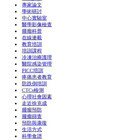
專家論文
學術研討
中心實驗室
醫學影像檢查
腫瘤科普
在線連載
教育培訓
培訓課程
冷凍治療護理
醫院感染管理
PICC培訓
疼痛患者教育
防跌倒培訓
CTCs檢測
心理社會因素
走近徐克成
腫瘤預防
腫瘤篩查
預防與康復
生活方式
科學食譜