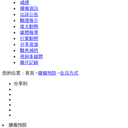
戒煙
腫瘤資訊
出診公告
醫護推介
復大動態
媒體報導
行業動態
分享資源
醫患感想
視頻多媒體
圖片記錄
您的位置：首頁 >
腫瘤預防
>
生活方式
分享到
腫瘤預防