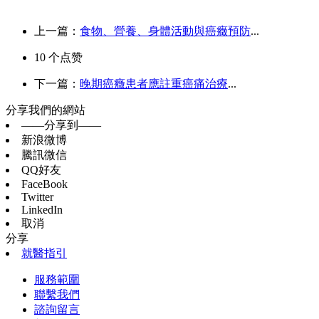
上一篇：
食物、營養、身體活動與癌癥預防
...
10
个点赞
下一篇：
晚期癌癥患者應註重癌痛治療
...
分享我們的網站
——分享到——
新浪微博
騰訊微信
QQ好友
FaceBook
Twitter
LinkedIn
取消
分享
就醫指引
服務範圍
聯繫我們
諮詢留言