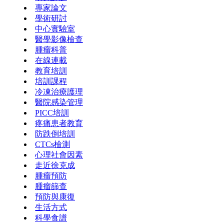
專家論文
學術研討
中心實驗室
醫學影像檢查
腫瘤科普
在線連載
教育培訓
培訓課程
冷凍治療護理
醫院感染管理
PICC培訓
疼痛患者教育
防跌倒培訓
CTCs檢測
心理社會因素
走近徐克成
腫瘤預防
腫瘤篩查
預防與康復
生活方式
科學食譜