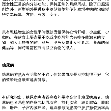
護女性正常的內分泌功能，保持正常的月經周期。除了口服湯
劑之外，新型的外用透皮中藥貼敷劑能使乳腺增生病的治療變
得更為簡單、方便、有效、安全。
患有乳腺增生的女性平時應該盡量保持心情舒暢、少生氣、少
動怒。在飲食上要盡量不吃或少吃可能含有較多雌激素的食
物，如人工餵養的雞、鱔魚、甲魚及防止女性衰老、養顏的保
健品等，同時還需控制高脂肪食物的攝入。
糖尿病
糖尿病雖然沒有明顯的不適，但如果血糖長期控制得不好，它
的並發癥會嚴重危害健康。
有研究指出，糖尿病患者得癌癥的幾率高於非糖尿病患者。糖
尿病患者易患的癌癥包括乳腺癌、前列腺癌、結直腸癌、胰腺
癌、肝癌、子宮內膜癌等。這與糖尿病患者中肥胖癥發病率高