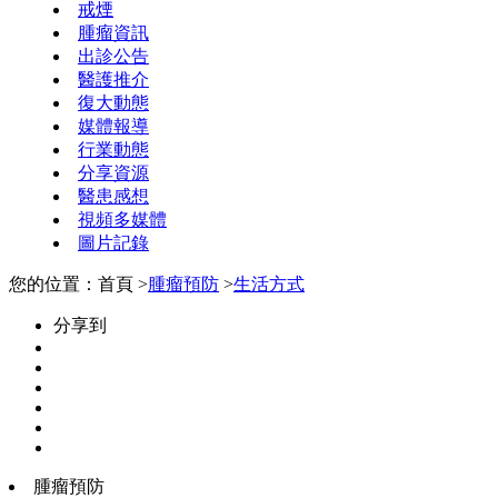
戒煙
腫瘤資訊
出診公告
醫護推介
復大動態
媒體報導
行業動態
分享資源
醫患感想
視頻多媒體
圖片記錄
您的位置：首頁 >
腫瘤預防
>
生活方式
分享到
腫瘤預防