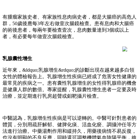
有腫瘤家族史者、有家族性息肉病史者，都是大腸癌的高危人
群，50歲後應每3年左右做壹次腸鏡檢查。患有息肉和大腸癌
的術後患者，每兩年要檢查壹次，息肉數量達到3個或以上
者，有必要每年做壹次腸鏡檢查。
乳腺囊性增生
近年來，&ldquo;乳腺增生&rdquo;的診斷出現在越來越多白領
女性的體檢報告上。乳腺增生性疾病已經成了危害女性健康的
最常見的疾病之一。患有囊性乳腺增生的女性得乳腺癌的機會
是健康人群的數倍。專家提醒，乳腺囊性增生患者一定要及時
治療，並定期進行乳房超聲或鉬靶攝片檢查。
中醫認為，乳腺增生性疾病是可以逆轉的。中醫可針對患者的
體質，分別用疏肝解郁、健脾化痰、活血化瘀、調攝沖任等方
法進行治療。中藥湯劑作用和緩持久，用藥後病情不易反復，
也沒有明顯的不良反應，同時還可調整機體氣血陰陽平衡，維