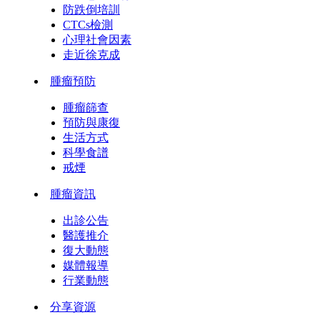
防跌倒培訓
CTCs檢測
心理社會因素
走近徐克成
腫瘤預防
腫瘤篩查
預防與康復
生活方式
科學食譜
戒煙
腫瘤資訊
出診公告
醫護推介
復大動態
媒體報導
行業動態
分享資源