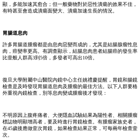
顯，多能加速其愈合；但一般藥物對於惡性潰瘍的效果不佳，
有時甚至會造成潰瘍面變大、潰瘍加速生長的情況。
胃腸道息肉
許多胃腸道腫瘤都是由息肉惡變而成的，尤其是結腸腺瘤性息
肉，癌變率更高。有調查顯示，結腸息肉患者結腸癌的發生率
比壹般人群高3到5倍，多發者可高出10倍。
復旦大學附屬中山醫院內鏡中心主任姚禮慶提醒，胃鏡和腸鏡
檢查是及時發現胃腸道息肉及腫瘤的最佳方法。以下人群要格
外重視內鏡檢查，別等息肉變成腫瘤後才發現：
不明原因上腹疼痛者、大便隱血試驗結果為陽性者、相關腫瘤
標誌物明顯增高者，要及時進行胃鏡檢查。有腫瘤家族史者，
在45歲後應做壹次胃鏡，如果檢查結果正常，可每兩年檢查壹
次。