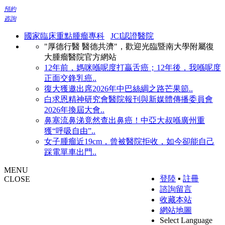
預約
咨詢
國家臨床重點腫瘤專科
JCI認證醫院
"厚德行醫 醫德共濟"，歡迎光臨暨南大學附屬復
大腫瘤醫院官方網站
12年前，媽咪喺呢度打贏舌癌；12年後，我喺呢度
正面交鋒乳癌..
復大獲邀出席2026年中巴絲綢之路芒果節..
白求恩精神研究會醫院報刊與新媒體傳播委員會
2026年換屆大會..
鼻塞流鼻涕竟然查出鼻癌！中亞大叔喺廣州重
獲“呼吸自由”..
女子腫瘤近19cm，曾被醫院拒收，如今卻能自己
踩電單車出門..
MENU
登陸
▪
註冊
CLOSE
諮詢留言
收藏本站
網站地圖
Select Language