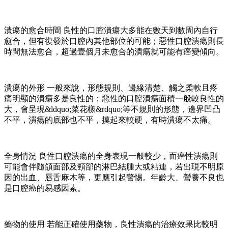
潰瘍的愈合時間 良性的口腔潰瘍大多能在數天到數周內自行
愈合，但有復發於口腔內其他部位的可能；惡性口腔潰瘍則長
時間無法愈合，超過壹個月未愈合的潰瘍就可能有癌變傾向。
潰瘍的外形 一般來說，形態規則、邊緣清楚、觸之柔軟且疼
痛明顯的潰瘍多是良性的；惡性的口腔潰瘍面積一般較良性的
大，會呈現&ldquo;菜花樣&rdquo;等不規則的形態，邊界凹凸
不平，潰瘍的底部也不平，摸起來較硬，有時潰瘍不太痛。
全身情況 良性口腔潰瘍的全身表現一般較少，而癌性潰瘍則
可能會伴隨頜面部及頸部的淋巴結腫大或粘連，若出現不明原
因的出血、唇舌麻木等，更應引起警惕。年齡大、營養不良也
是口腔癌的易感因素。
藥物的使用 若能正確使用藥物，良性潰瘍的治療效果比較明