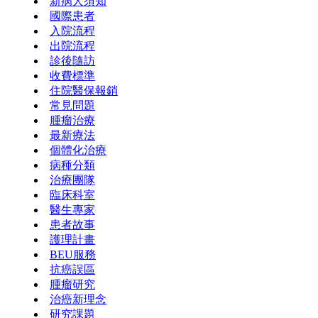
新病人須知
國際患者
入院流程
出院流程
診後隨訪
收費標準
住院醫保報銷
常見問題
腫瘤治療
最新療法
個體化治療
病種分類
治療團隊
臨床科室
醫生專家
患者故事
護理計畫
BEU服務
抗癌誤區
腫瘤研究
治癌新理念
研究課題