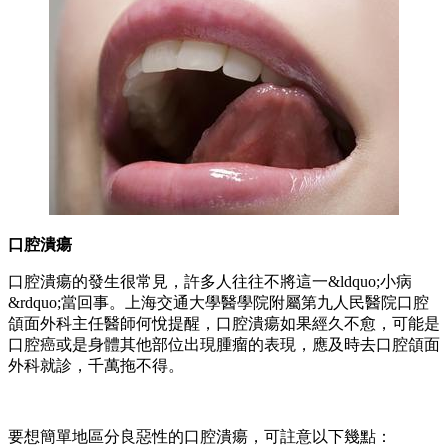
口腔潰瘍
口腔潰瘍的發生很常見，許多人往往不將這一&ldquo;小病
&rdquo;當回事。上海交通大學醫學院附屬第九人民醫院口腔
頜面外科主任醫師何悅提醒，口腔潰瘍如果經久不愈，可能是
口腔癌或是身體其他部位出現腫瘤的表現，應及時去口腔頜面
外科就診，千萬拖不得。
要想簡單地區分良惡性的口腔潰瘍，可註意以下幾點：