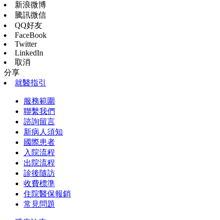
新浪微博
騰訊微信
QQ好友
FaceBook
Twitter
LinkedIn
取消
分享
就醫指引
服務範圍
聯繫我們
諮詢留言
新病人須知
國際患者
入院流程
出院流程
診後隨訪
收費標準
住院醫保報銷
常見問題