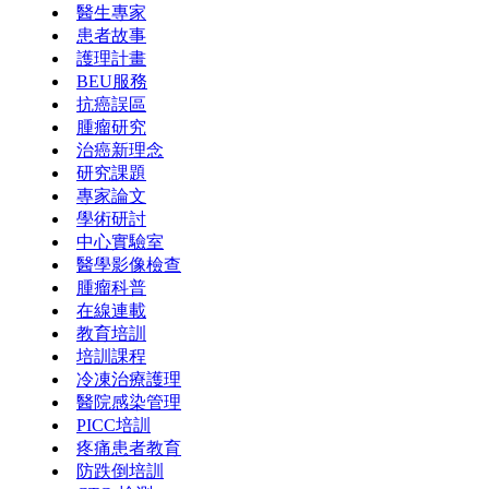
醫生專家
患者故事
護理計畫
BEU服務
抗癌誤區
腫瘤研究
治癌新理念
研究課題
專家論文
學術研討
中心實驗室
醫學影像檢查
腫瘤科普
在線連載
教育培訓
培訓課程
冷凍治療護理
醫院感染管理
PICC培訓
疼痛患者教育
防跌倒培訓