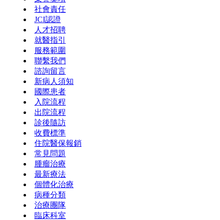
社會責任
JCI認證
人才招聘
就醫指引
服務範圍
聯繫我們
諮詢留言
新病人須知
國際患者
入院流程
出院流程
診後隨訪
收費標準
住院醫保報銷
常見問題
腫瘤治療
最新療法
個體化治療
病種分類
治療團隊
臨床科室