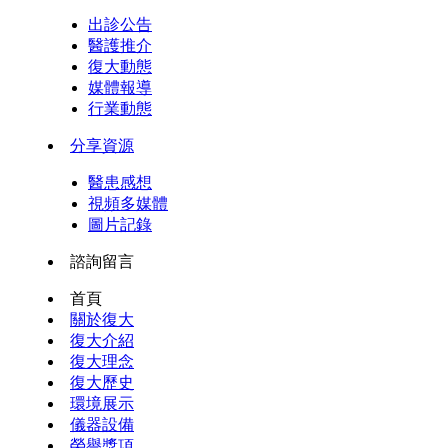
出診公告
醫護推介
復大動態
媒體報導
行業動態
分享資源
醫患感想
視頻多媒體
圖片記錄
諮詢留言
首頁
關於復大
復大介紹
復大理念
復大歷史
環境展示
儀器設備
榮譽獎項