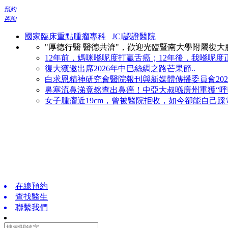
預約
咨詢
國家臨床重點腫瘤專科
JCI認證醫院
"厚德行醫 醫德共濟"，歡迎光臨暨南大學附屬復
12年前，媽咪喺呢度打贏舌癌；12年後，我喺呢度正
復大獲邀出席2026年中巴絲綢之路芒果節..
白求恩精神研究會醫院報刊與新媒體傳播委員會2026
鼻塞流鼻涕竟然查出鼻癌！中亞大叔喺廣州重獲“呼吸
女子腫瘤近19cm，曾被醫院拒收，如今卻能自己踩電
在線預約
查找醫生
聯繫我們