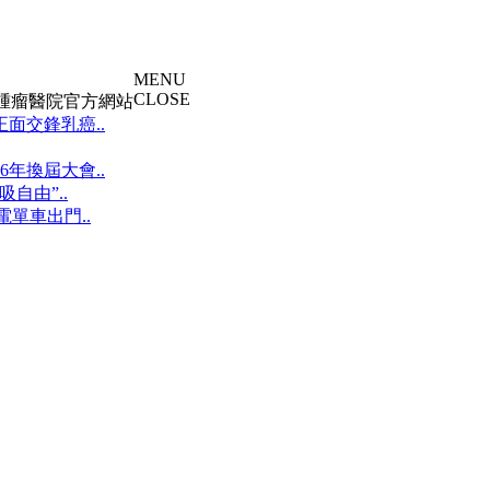
MENU
CLOSE
大腫瘤醫院官方網站
面交鋒乳癌..
年換屆大會..
自由”..
單車出門..