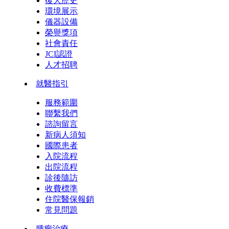
復大歷史
環境展示
儀器設備
榮譽獎項
社會責任
JCI認證
人才招聘
就醫指引
服務範圍
聯繫我們
諮詢留言
新病人須知
國際患者
入院流程
出院流程
診後隨訪
收費標準
住院醫保報銷
常見問題
腫瘤治療