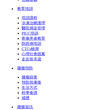
教育培訓
培訓課程
冷凍治療護理
醫院感染管理
PICC培訓
疼痛患者教育
防跌倒培訓
CTCs檢測
心理社會因素
走近徐克成
腫瘤預防
腫瘤篩查
預防與康復
生活方式
科學食譜
戒煙
腫瘤資訊