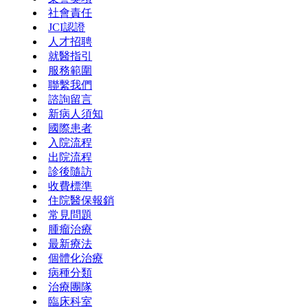
社會責任
JCI認證
人才招聘
就醫指引
服務範圍
聯繫我們
諮詢留言
新病人須知
國際患者
入院流程
出院流程
診後隨訪
收費標準
住院醫保報銷
常見問題
腫瘤治療
最新療法
個體化治療
病種分類
治療團隊
臨床科室