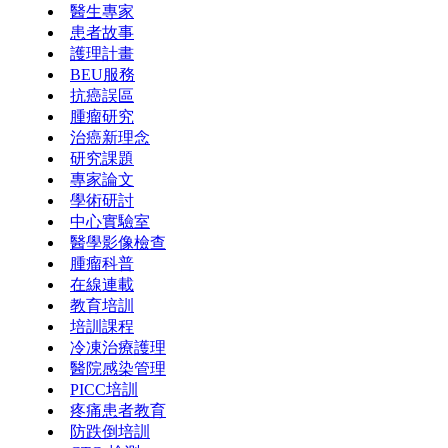
醫生專家
患者故事
護理計畫
BEU服務
抗癌誤區
腫瘤研究
治癌新理念
研究課題
專家論文
學術研討
中心實驗室
醫學影像檢查
腫瘤科普
在線連載
教育培訓
培訓課程
冷凍治療護理
醫院感染管理
PICC培訓
疼痛患者教育
防跌倒培訓