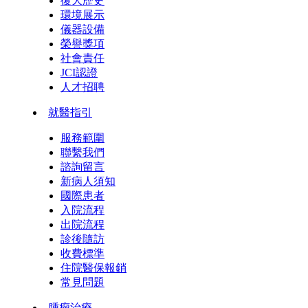
復大歷史
環境展示
儀器設備
榮譽獎項
社會責任
JCI認證
人才招聘
就醫指引
服務範圍
聯繫我們
諮詢留言
新病人須知
國際患者
入院流程
出院流程
診後隨訪
收費標準
住院醫保報銷
常見問題
腫瘤治療