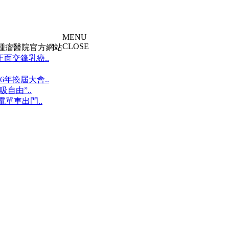
MENU
CLOSE
大腫瘤醫院官方網站
面交鋒乳癌..
年換屆大會..
自由”..
單車出門..