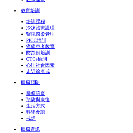
教育培訓
培訓課程
冷凍治療護理
醫院感染管理
PICC培訓
疼痛患者教育
防跌倒培訓
CTCs檢測
心理社會因素
走近徐克成
腫瘤預防
腫瘤篩查
預防與康復
生活方式
科學食譜
戒煙
腫瘤資訊