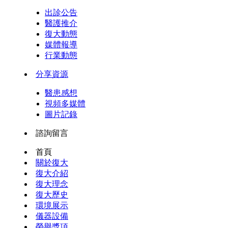
出診公告
醫護推介
復大動態
媒體報導
行業動態
分享資源
醫患感想
視頻多媒體
圖片記錄
諮詢留言
首頁
關於復大
復大介紹
復大理念
復大歷史
環境展示
儀器設備
榮譽獎項