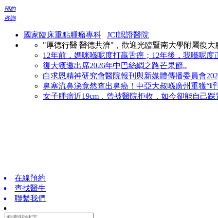
預約
咨詢
國家臨床重點腫瘤專科
JCI認證醫院
"厚德行醫 醫德共濟"，歡迎光臨暨南大學附屬復
12年前，媽咪喺呢度打贏舌癌；12年後，我喺呢度正
復大獲邀出席2026年中巴絲綢之路芒果節..
白求恩精神研究會醫院報刊與新媒體傳播委員會2026
鼻塞流鼻涕竟然查出鼻癌！中亞大叔喺廣州重獲“呼吸
女子腫瘤近19cm，曾被醫院拒收，如今卻能自己踩電
在線預約
查找醫生
聯繫我們