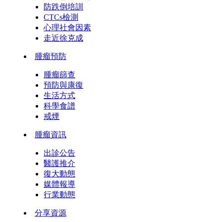
防跌倒培訓
CTCs檢測
心理社會因素
走近徐克成
腫瘤預防
腫瘤篩查
預防與康復
生活方式
科學食譜
戒煙
腫瘤資訊
出診公告
醫護推介
復大動態
媒體報導
行業動態
分享資源