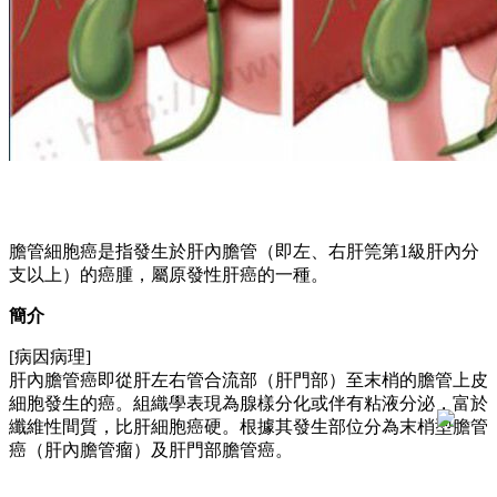
膽管細胞癌是指發生於肝內膽管（即左、右肝筦第1級肝內分
支以上）的癌腫，屬原發性肝癌的一種。
簡介
[病因病理]
肝內膽管癌即從肝左右管合流部（肝門部）至末梢的膽管上皮
細胞發生的癌。組織學表現為腺樣分化或伴有粘液分泌，富於
纖維性間質，比肝細胞癌硬。根據其發生部位分為末梢型膽管
癌（肝內膽管瘤）及肝門部膽管癌。