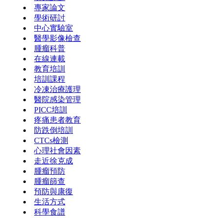
專家論文
學術研討
中心實驗室
醫學影像檢查
腫瘤科普
在線連載
教育培訓
培訓課程
冷凍治療護理
醫院感染管理
PICC培訓
疼痛患者教育
防跌倒培訓
CTCs檢測
心理社會因素
走近徐克成
腫瘤預防
腫瘤篩查
預防與康復
生活方式
科學食譜