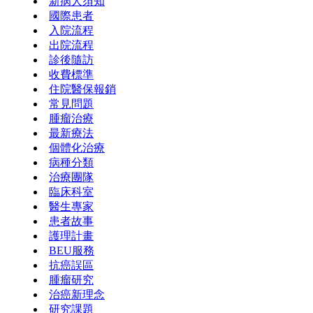
新病人須知
國際患者
入院流程
出院流程
診後隨訪
收費標準
住院醫保報銷
常見問題
腫瘤治療
最新療法
個體化治療
病種分類
治療團隊
臨床科室
醫生專家
患者故事
護理計畫
BEU服務
抗癌誤區
腫瘤研究
治癌新理念
研究課題