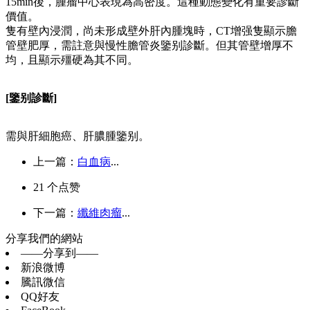
15min後，腫瘤中心表現為高密度。這種動態變化有重要診斷
價值。
隻有壁內浸潤，尚未形成壁外肝內腫塊時，CT增强隻顯示膽
管壁肥厚，需註意與慢性膽管炎鑒别診斷。但其管壁增厚不
均，且顯示殭硬為其不同。
[鑒别診斷]
需與肝細胞癌、肝膿腫鑒别。
上一篇：
白血病
...
21
个点赞
下一篇：
纖維肉瘤
...
分享我們的網站
——分享到——
新浪微博
騰訊微信
QQ好友