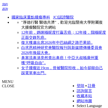
預約
咨詢
國家臨床重點腫瘤專科
JCI認證醫院
"厚德行醫 醫德共濟"，歡迎光臨暨南大學附屬復
大腫瘤醫院官方網站
12年前，媽咪喺呢度打贏舌癌；12年後，我喺呢度
正面交鋒乳癌..
復大獲邀出席2026年中巴絲綢之路芒果節..
白求恩精神研究會醫院報刊與新媒體傳播委員會
2026年換屆大會..
鼻塞流鼻涕竟然查出鼻癌！中亞大叔喺廣州重
獲“呼吸自由”..
女子腫瘤近19cm，曾被醫院拒收，如今卻能自己
踩電單車出門..
MENU
登陸
▪
註冊
CLOSE
諮詢留言
收藏本站
網站地圖
Select Language