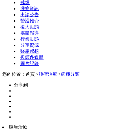
戒煙
腫瘤資訊
出診公告
醫護推介
復大動態
媒體報導
行業動態
分享資源
醫患感想
視頻多媒體
圖片記錄
您的位置：首頁 >
腫瘤治療
>
病種分類
分享到
腫瘤治療