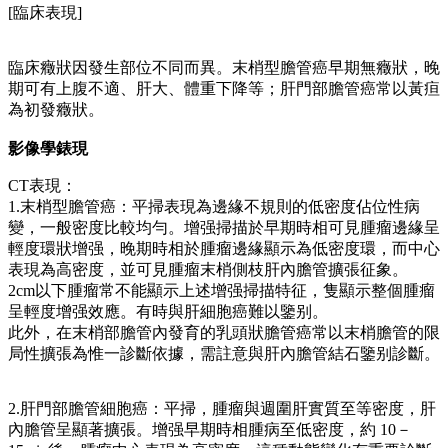
[臨床表現]
臨床癥狀因發生部位不同而異。末梢型膽管癌早期無癥狀，晚
期可有上腹不適、肝大、體重下降等；肝門部膽管癌常以黃疸
為初發癥狀。
影像學錶現
CT表現：
1.末梢型膽管癌：平掃表現為邊緣不規則的低密度佔位性病
變，一般密度比較均勻。增强掃描於早期時相可見腫瘤邊緣呈
輕度環狀增强，晚期時相於腫瘤邊緣顯示為低密度環，而中心
表現為高密度，並可見腫瘤末梢側枝肝內膽管擴張征象。
2cm以下腫瘤常不能顯示上述增强掃描特征，隻顯示整個腫瘤
呈輕度增强效應。有時與肝細胞癌難以鑒别。
此外，在末梢部膽管內發育的乳頭狀膽管癌常以末梢膽管的限
局性擴張為惟一診斷依據，需註意與肝內膽管結石鑒别診斷。
2.肝門部膽管細胞癌：平掃，腫瘤與週圍肝實質至等密度，肝
內膽管呈顯著擴張。增强早期時相腫病至低密度，約 10－