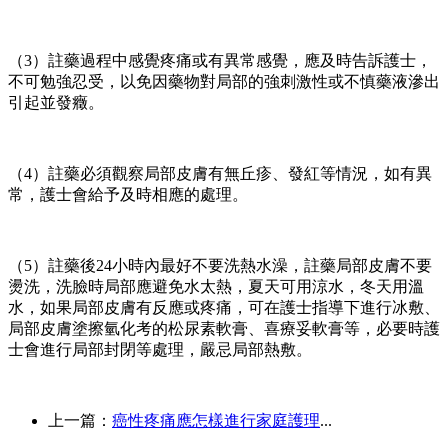
（
3
）註藥過程中感覺疼痛或有異常感覺，應及時告訴護士，
不可勉強忍受，以免因藥物對局部的強刺激性或不慎藥液滲出
引起並發癥。
（
4
）註藥必須觀察局部皮膚有無丘疹、發紅等情況，如有異
常，護士會給予及時相應的處理。
（
5
）註藥後
24
小時內最好不要洗熱水澡，註藥局部皮膚不要
燙洗，洗臉時局部應避免水太熱，夏天可用涼水，冬天用溫
水，如果局部皮膚有反應或疼痛，可在護士指導下進行冰敷、
局部皮膚塗擦氫化考的松尿素軟膏、喜療妥軟膏等，必要時護
士會進行局部封閉等處理，嚴忌局部熱敷。
上一篇：
癌性疼痛應怎樣進行家庭護理
...