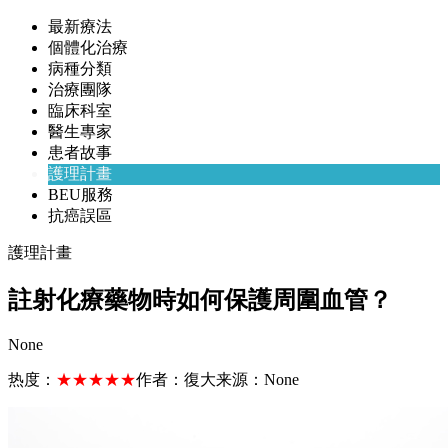
最新療法
個體化治療
病種分類
治療團隊
臨床科室
醫生專家
患者故事
護理計畫
BEU服務
抗癌誤區
護理計畫
註射化療藥物時如何保護周圍血管？
None
热度：
★★★★★
作者：
復大
来源：
None