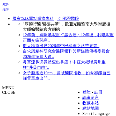
預約
咨詢
國家臨床重點腫瘤專科
JCI認證醫院
"厚德行醫 醫德共濟"，歡迎光臨暨南大學附屬復
大腫瘤醫院官方網站
12年前，媽咪喺呢度打贏舌癌；12年後，我喺呢度
正面交鋒乳癌..
復大獲邀出席2026年中巴絲綢之路芒果節..
白求恩精神研究會醫院報刊與新媒體傳播委員會
2026年換屆大會..
鼻塞流鼻涕竟然查出鼻癌！中亞大叔喺廣州重
獲“呼吸自由”..
女子腫瘤近19cm，曾被醫院拒收，如今卻能自己
踩電單車出門..
MENU
登陸
▪
註冊
CLOSE
諮詢留言
收藏本站
網站地圖
Select Language