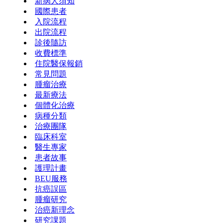
新病人須知
國際患者
入院流程
出院流程
診後隨訪
收費標準
住院醫保報銷
常見問題
腫瘤治療
最新療法
個體化治療
病種分類
治療團隊
臨床科室
醫生專家
患者故事
護理計畫
BEU服務
抗癌誤區
腫瘤研究
治癌新理念
研究課題