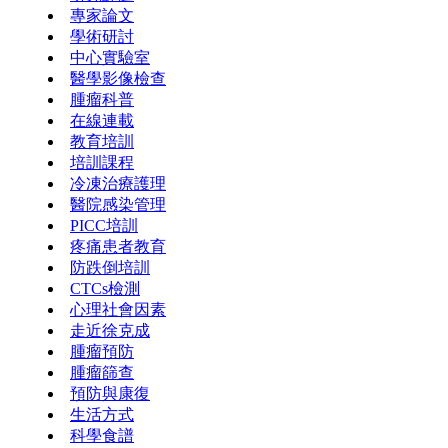
專家論文
學術研討
中心實驗室
醫學影像檢查
腫瘤科普
在線連載
教育培訓
培訓課程
冷凍治療護理
醫院感染管理
PICC培訓
疼痛患者教育
防跌倒培訓
CTCs檢測
心理社會因素
走近徐克成
腫瘤預防
腫瘤篩查
預防與康復
生活方式
科學食譜