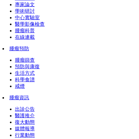
專家論文
學術研討
中心實驗室
醫學影像檢查
腫瘤科普
在線連載
腫瘤預防
腫瘤篩查
預防與康復
生活方式
科學食譜
戒煙
腫瘤資訊
出診公告
醫護推介
復大動態
媒體報導
行業動態