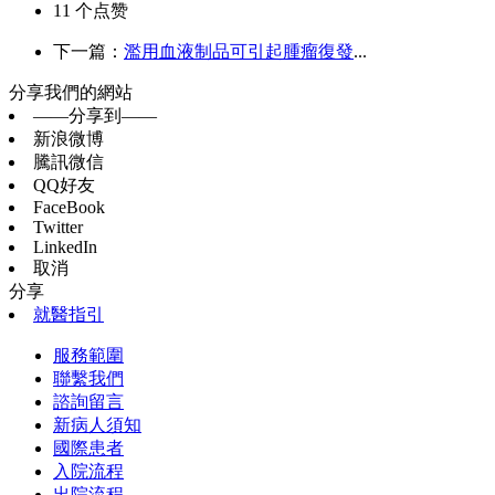
11
个点赞
下一篇：
濫用血液制品可引起腫瘤復發
...
分享我們的網站
——分享到——
新浪微博
騰訊微信
QQ好友
FaceBook
Twitter
LinkedIn
取消
分享
就醫指引
服務範圍
聯繫我們
諮詢留言
新病人須知
國際患者
入院流程
出院流程