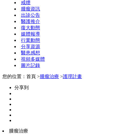
戒煙
腫瘤資訊
出診公告
醫護推介
復大動態
媒體報導
行業動態
分享資源
醫患感想
視頻多媒體
圖片記錄
您的位置：首頁 >
腫瘤治療
>
護理計畫
分享到
腫瘤治療