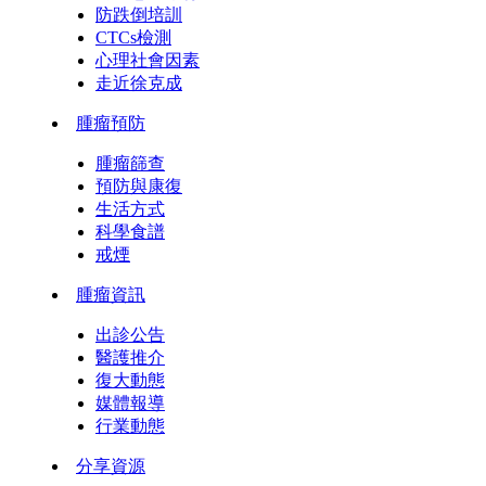
防跌倒培訓
CTCs檢測
心理社會因素
走近徐克成
腫瘤預防
腫瘤篩查
預防與康復
生活方式
科學食譜
戒煙
腫瘤資訊
出診公告
醫護推介
復大動態
媒體報導
行業動態
分享資源