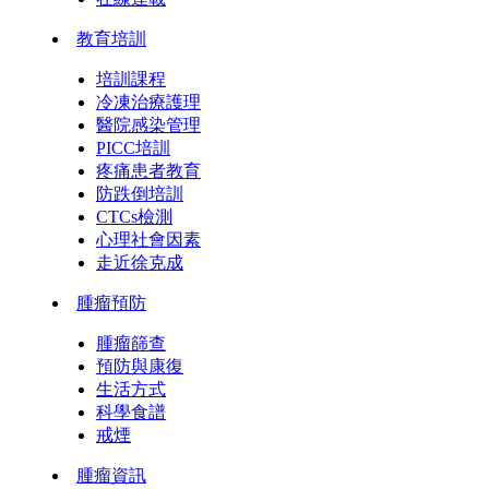
教育培訓
培訓課程
冷凍治療護理
醫院感染管理
PICC培訓
疼痛患者教育
防跌倒培訓
CTCs檢測
心理社會因素
走近徐克成
腫瘤預防
腫瘤篩查
預防與康復
生活方式
科學食譜
戒煙
腫瘤資訊