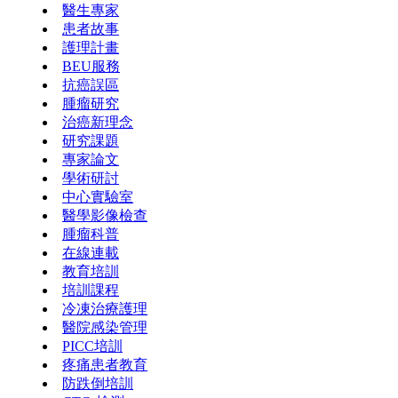
醫生專家
患者故事
護理計畫
BEU服務
抗癌誤區
腫瘤研究
治癌新理念
研究課題
專家論文
學術研討
中心實驗室
醫學影像檢查
腫瘤科普
在線連載
教育培訓
培訓課程
冷凍治療護理
醫院感染管理
PICC培訓
疼痛患者教育
防跌倒培訓