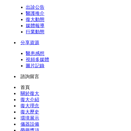
出診公告
醫護推介
復大動態
媒體報導
行業動態
分享資源
醫患感想
視頻多媒體
圖片記錄
諮詢留言
首頁
關於復大
復大介紹
復大理念
復大歷史
環境展示
儀器設備
榮譽獎項