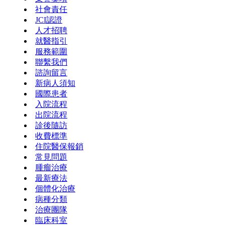
社會責任
JCI認證
人才招聘
就醫指引
服務範圍
聯繫我們
諮詢留言
新病人須知
國際患者
入院流程
出院流程
診後隨訪
收費標準
住院醫保報銷
常見問題
腫瘤治療
最新療法
個體化治療
病種分類
治療團隊
臨床科室