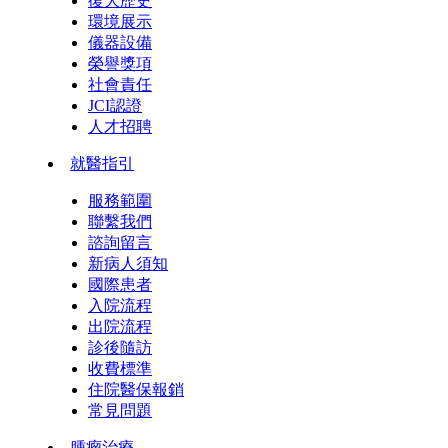
復大歷史
環境展示
儀器設備
榮譽獎項
社會責任
JCI認證
人才招聘
就醫指引
服務範圍
聯繫我們
諮詢留言
新病人須知
國際患者
入院流程
出院流程
診後隨訪
收費標準
住院醫保報銷
常見問題
腫瘤治療