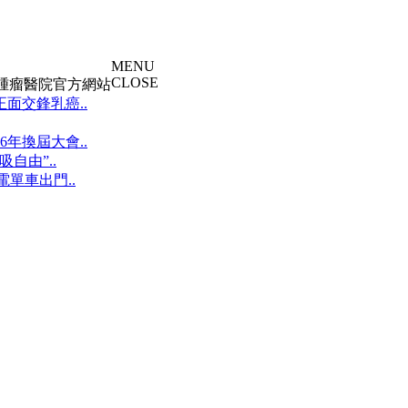
MENU
CLOSE
大腫瘤醫院官方網站
面交鋒乳癌..
年換屆大會..
自由”..
單車出門..