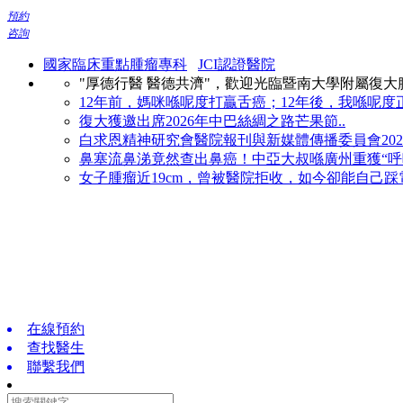
預約
咨詢
國家臨床重點腫瘤專科
JCI認證醫院
"厚德行醫 醫德共濟"，歡迎光臨暨南大學附屬復
12年前，媽咪喺呢度打贏舌癌；12年後，我喺呢度正
復大獲邀出席2026年中巴絲綢之路芒果節..
白求恩精神研究會醫院報刊與新媒體傳播委員會2026
鼻塞流鼻涕竟然查出鼻癌！中亞大叔喺廣州重獲“呼吸
女子腫瘤近19cm，曾被醫院拒收，如今卻能自己踩電
在線預約
查找醫生
聯繫我們