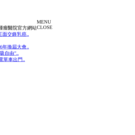
MENU
CLOSE
大腫瘤醫院官方網站
面交鋒乳癌..
年換屆大會..
自由”..
單車出門..