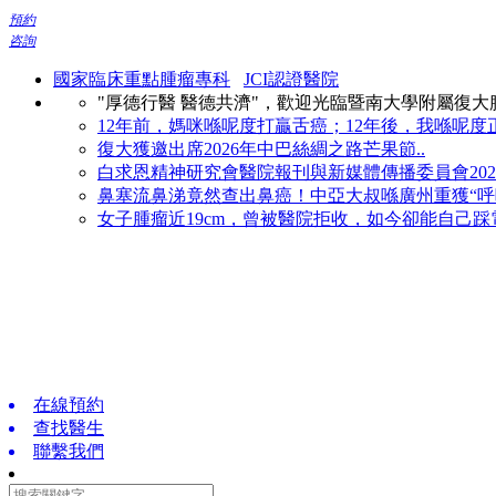
預約
咨詢
國家臨床重點腫瘤專科
JCI認證醫院
"厚德行醫 醫德共濟"，歡迎光臨暨南大學附屬復
12年前，媽咪喺呢度打贏舌癌；12年後，我喺呢度正
復大獲邀出席2026年中巴絲綢之路芒果節..
白求恩精神研究會醫院報刊與新媒體傳播委員會2026
鼻塞流鼻涕竟然查出鼻癌！中亞大叔喺廣州重獲“呼吸
女子腫瘤近19cm，曾被醫院拒收，如今卻能自己踩電
在線預約
查找醫生
聯繫我們