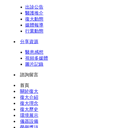
出診公告
醫護推介
復大動態
媒體報導
行業動態
分享資源
醫患感想
視頻多媒體
圖片記錄
諮詢留言
首頁
關於復大
復大介紹
復大理念
復大歷史
環境展示
儀器設備
榮譽獎項