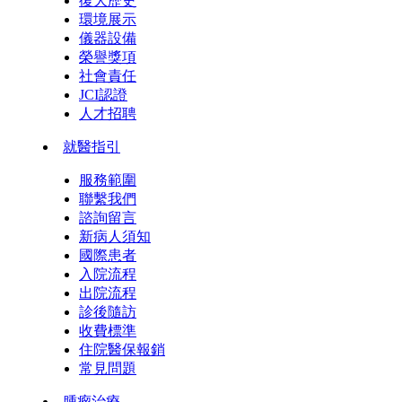
復大歷史
環境展示
儀器設備
榮譽獎項
社會責任
JCI認證
人才招聘
就醫指引
服務範圍
聯繫我們
諮詢留言
新病人須知
國際患者
入院流程
出院流程
診後隨訪
收費標準
住院醫保報銷
常見問題
腫瘤治療