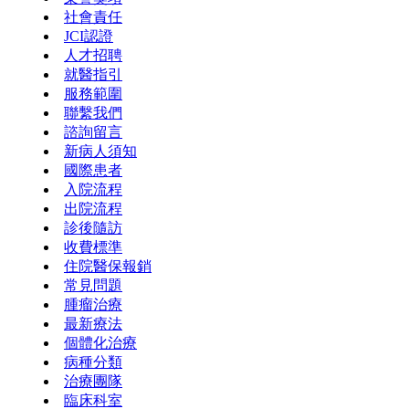
社會責任
JCI認證
人才招聘
就醫指引
服務範圍
聯繫我們
諮詢留言
新病人須知
國際患者
入院流程
出院流程
診後隨訪
收費標準
住院醫保報銷
常見問題
腫瘤治療
最新療法
個體化治療
病種分類
治療團隊
臨床科室