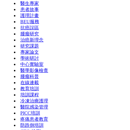
醫生專家
患者故事
護理計畫
BEU服務
抗癌誤區
腫瘤研究
治癌新理念
研究課題
專家論文
學術研討
中心實驗室
醫學影像檢查
腫瘤科普
在線連載
教育培訓
培訓課程
冷凍治療護理
醫院感染管理
PICC培訓
疼痛患者教育
防跌倒培訓