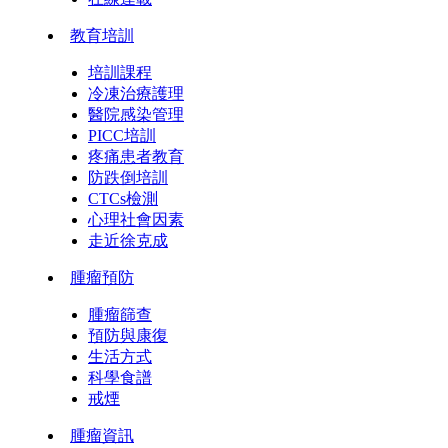
教育培訓
培訓課程
冷凍治療護理
醫院感染管理
PICC培訓
疼痛患者教育
防跌倒培訓
CTCs檢測
心理社會因素
走近徐克成
腫瘤預防
腫瘤篩查
預防與康復
生活方式
科學食譜
戒煙
腫瘤資訊