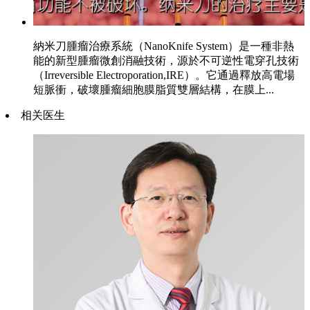
納米刀腫瘤治療系統（NanoKnife System）是一種非熱
能的新型腫瘤微創消融技術，源於不可逆性電穿孔技術
（Irreversible Electroporation,IRE）。它通過釋放高電場
短脈衝，破壞腫瘤細胞膜脂質雙層結構，在膜上...
相关医生