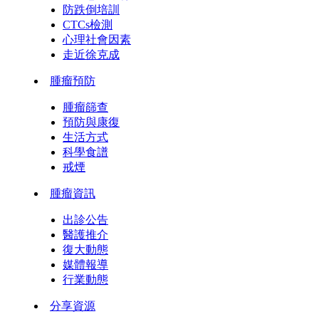
防跌倒培訓
CTCs檢測
心理社會因素
走近徐克成
腫瘤預防
腫瘤篩查
預防與康復
生活方式
科學食譜
戒煙
腫瘤資訊
出診公告
醫護推介
復大動態
媒體報導
行業動態
分享資源