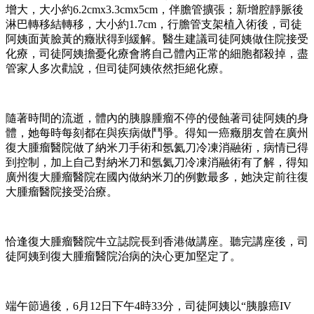
增大，大小約6.2cmx3.3cmx5cm，伴膽管擴張；新增腔靜脈後
淋巴轉移結轉移，大小約1.7cm，行膽管支架植入術後，司徒
阿姨面黃臉黃的癥狀得到緩解。醫生建議司徒阿姨做住院接受
化療，司徒阿姨擔憂化療會將自己體內正常的細胞都殺掉，盡
管家人多次勸說，但司徒阿姨依然拒絕化療。
隨著時間的流逝，體內的胰腺腫瘤不停的侵蝕著司徒阿姨的身
體，她每時每刻都在與疾病做鬥爭。得知一癌癥朋友曾在廣州
復大腫瘤醫院做了納米刀手術和氬氦刀冷凍消融術，病情已得
到控制，加上自己對納米刀和氬氦刀冷凍消融術有了解，得知
廣州復大腫瘤醫院在國內做納米刀的例數最多，她決定前往復
大腫瘤醫院接受治療。
恰逢復大腫瘤醫院牛立誌院長到香港做講座。聽完講座後，司
徒阿姨到復大腫瘤醫院治病的決心更加堅定了。
端午節過後，6月12日下午4時33分，司徒阿姨以“胰腺癌IV