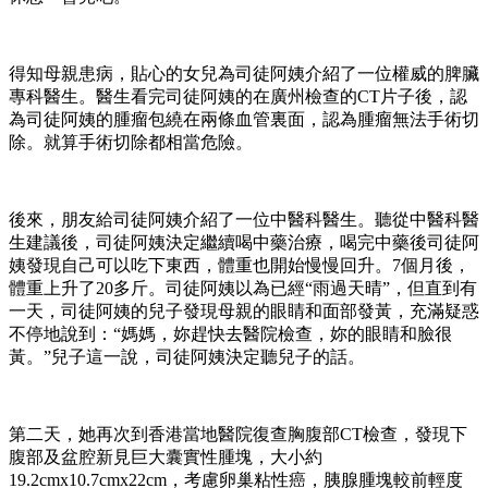
得知母親患病，貼心的女兒為司徒阿姨介紹了一位權威的脾臟
專科醫生。醫生看完司徒阿姨的在廣州檢查的CT片子後，認
為司徒阿姨的腫瘤包繞在兩條血管裏面，認為腫瘤無法手術切
除。就算手術切除都相當危險。
後來，朋友給司徒阿姨介紹了一位中醫科醫生。聽從中醫科醫
生建議後，司徒阿姨決定繼續喝中藥治療，喝完中藥後司徒阿
姨發現自己可以吃下東西，體重也開始慢慢回升。7個月後，
體重上升了20多斤。司徒阿姨以為已經“雨過天晴”，但直到有
一天，司徒阿姨的兒子發現母親的眼睛和面部發黃，充滿疑惑
不停地說到：“媽媽，妳趕快去醫院檢查，妳的眼睛和臉很
黃。”兒子這一說，司徒阿姨決定聽兒子的話。
第二天，她再次到香港當地醫院復查胸腹部CT檢查，發現下
腹部及盆腔新見巨大囊實性腫塊，大小約
19.2cmx10.7cmx22cm，考慮卵巢粘性癌，胰腺腫塊較前輕度