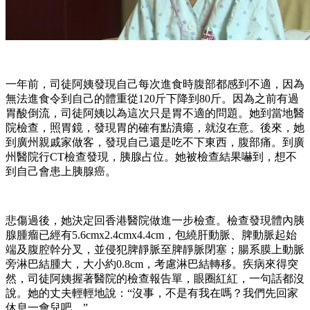
一年前，司徒阿姨發現自己每次進食時腹部都感到不適，因為
無法進食令到自己的體重從120斤下降到80斤。因為之前有過
胃酸倒流，司徒阿姨以為這次只是胃不適的問題。她到當地醫
院檢查，照胃鏡，發現胃的確有點潰瘍，就沒在意。後來，她
到廣州親戚家做客，發現自己還是吃不下東西，腹部痛。到廣
州醫院行CT檢查發現，胰腺占位。她被檢查結果嚇到，想不
到自己會患上胰腺癌。
悲傷過後，她決定回香港醫院做進一步檢查。檢查發現體內胰
腺腫瘤已經有5.6cmx2.4cmx4.4cm，包繞肝動脈、脾動脈起始
端及腹腔幹分叉，並侵犯脾靜脈至脾靜脈閉塞；腸系膜上動脈
旁淋巴結腫大，大小約0.8cm，考慮淋巴結轉移。疾病來得突
然，司徒阿姨握著醫院的檢查報告單，眼圈紅紅，一句話都沒
說。她的丈夫輕輕地說：“沒事，不是有我在嗎？我們先回家
休息一會兒吧。”