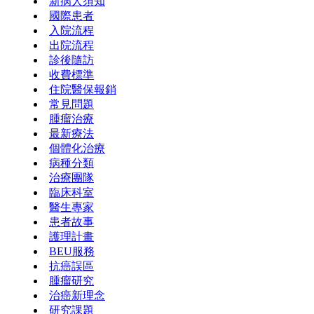
新病人須知
國際患者
入院流程
出院流程
診後隨訪
收費標準
住院醫保報銷
常見問題
腫瘤治療
最新療法
個體化治療
病種分類
治療團隊
臨床科室
醫生專家
患者故事
護理計畫
BEU服務
抗癌誤區
腫瘤研究
治癌新理念
研究課題