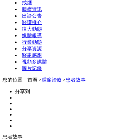
戒煙
腫瘤資訊
出診公告
醫護推介
復大動態
媒體報導
行業動態
分享資源
醫患感想
視頻多媒體
圖片記錄
您的位置：首頁 >
腫瘤治療
>
患者故事
分享到
患者故事