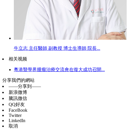
牛立志 主任醫師 副教授 博士生導師 院長...
相关视频
粵港毉學界腫瘤治療交流會在復大成功召開...
分享我們的網站
——分享到——
新浪微博
騰訊微信
QQ好友
FaceBook
Twitter
LinkedIn
取消