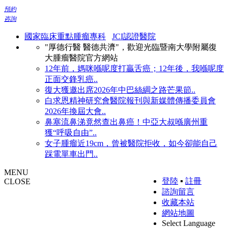
預約
咨詢
國家臨床重點腫瘤專科
JCI認證醫院
"厚德行醫 醫德共濟"，歡迎光臨暨南大學附屬復
大腫瘤醫院官方網站
12年前，媽咪喺呢度打贏舌癌；12年後，我喺呢度
正面交鋒乳癌..
復大獲邀出席2026年中巴絲綢之路芒果節..
白求恩精神研究會醫院報刊與新媒體傳播委員會
2026年換屆大會..
鼻塞流鼻涕竟然查出鼻癌！中亞大叔喺廣州重
獲“呼吸自由”..
女子腫瘤近19cm，曾被醫院拒收，如今卻能自己
踩電單車出門..
MENU
登陸
▪
註冊
CLOSE
諮詢留言
收藏本站
網站地圖
Select Language