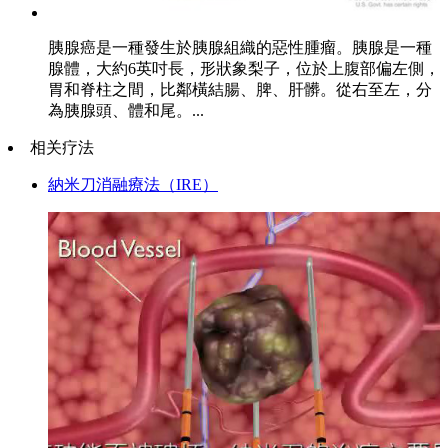
胰腺癌是一種發生於胰腺組織的惡性腫瘤。胰腺是一種
腺體，大約6英吋長，形狀象梨子，位於上腹部偏左側，
胃和脊柱之間，比鄰橫結腸、脾、肝髒。從右至左，分
為胰腺頭、體和尾。...
相关疗法
納米刀消融療法（IRE）