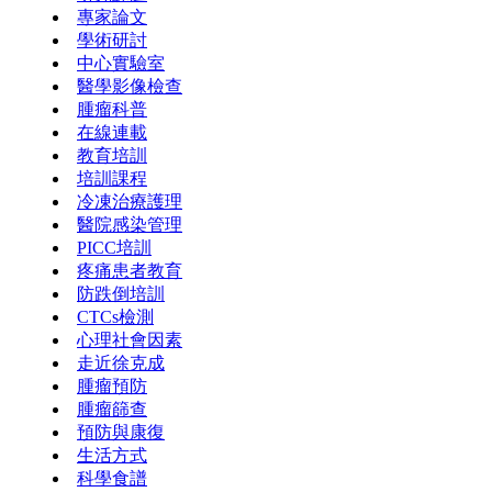
專家論文
學術研討
中心實驗室
醫學影像檢查
腫瘤科普
在線連載
教育培訓
培訓課程
冷凍治療護理
醫院感染管理
PICC培訓
疼痛患者教育
防跌倒培訓
CTCs檢測
心理社會因素
走近徐克成
腫瘤預防
腫瘤篩查
預防與康復
生活方式
科學食譜