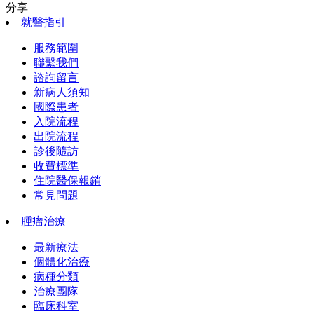
分享
就醫指引
服務範圍
聯繫我們
諮詢留言
新病人須知
國際患者
入院流程
出院流程
診後隨訪
收費標準
住院醫保報銷
常見問題
腫瘤治療
最新療法
個體化治療
病種分類
治療團隊
臨床科室