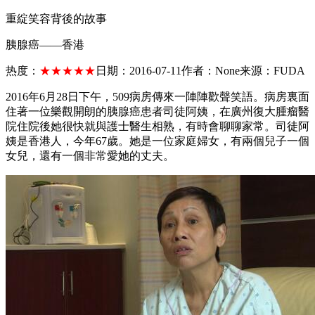
重綻笑容背後的故事
胰腺癌——香港
热度：
★★★★★
日期：
2016-07-11
作者：
None
来源：
FUDA
2016年6月28日下午，509病房傳來一陣陣歡聲笑語。病房裏面
住著一位樂觀開朗的胰腺癌患者司徒阿姨，在廣州復大腫瘤醫
院住院後她很快就與護士醫生相熟，有時會聊聊家常。司徒阿
姨是香港人，今年67歲。她是一位家庭婦女，有兩個兒子一個
女兒，還有一個非常愛她的丈夫。