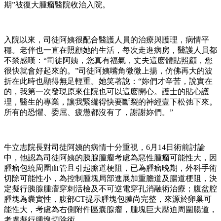
期”被復大腫瘤醫院收治入院。
入院以來，司徒阿姨很配合醫護人員的治療與護理，病情平
穩。老伴也一直在照顧她的生活，每次走進病房，醫護人員都
不禁感嘆：“司徒阿姨，您真有福氣，丈夫這麽體貼照顧，您
很快就會好起來的。”司徒阿姨嘴角微微上揚，仿佛再大的波
折在此時也顯得無足輕重。她笑著說：“妳們才辛苦，說實在
的，我第一次發現原來住院也可以這麽開心。護士的貼心護
理，醫生的專業，讓我緊繃得快要斷裂的神經壹下松弛下來。
所有的恐懼、委屈、疲憊都沒有了，謝謝妳們。”
牛立志院長對司徒阿姨的病情十分重視，6月14日術前討論
中，他認為司徒阿姨的胰腺腫瘤考慮為惡性腫瘤可能性大，因
腫瘤包繞周圍血管且引起膽道梗阻，已為腫瘤晚期，外科手術
切除可能性小，為控制腫塊局部進展加重膽道及腸道梗阻，決
定擬行胰腺腫瘤穿刺活檢及不可逆電穿孔消融術治療；腹盆腔
腫塊為囊實性，腹部CT提示腫塊包膜尚完整，來源於卵巢可
能性大，考慮為右側附件區囊腺瘤，腫塊巨大壓迫周圍腸道，
考慮擬行腫塊切除術。