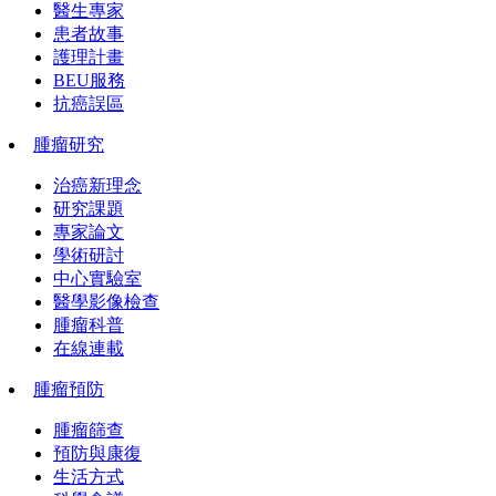
醫生專家
患者故事
護理計畫
BEU服務
抗癌誤區
腫瘤研究
治癌新理念
研究課題
專家論文
學術研討
中心實驗室
醫學影像檢查
腫瘤科普
在線連載
腫瘤預防
腫瘤篩查
預防與康復
生活方式