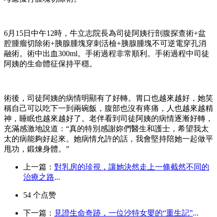
6月15日中午12時，牛立志院長為司徒阿姨行剖腹探查術+盆
腔腫瘤切除術+胰腺腫塊穿刺活檢+胰腺腫塊不可逆電穿孔消
融術。術中出血300ml。手術過程非常順利。手術過程中司徒
阿姨的生命體征保持平穩。
術後，司徒阿姨的病情明顯有了好轉。胃口也越來越好，她笑
稱自己可以吃下一到兩碗飯，腹部也沒有疼痛，人也越來越精
神，睡眠也越來越好了。老伴看到司徒阿姨的病情逐漸好轉，
充滿感激地說道：“真的特別感謝妳們醫生和護士，希望我太
太的病能夠好起來。她病情允許的話，我會堅持陪她一起做平
甩功，鍛煉身體。”
上一篇：
對乳房的珍視，讓她決然走上一條截然不同的
治療之路
...
54
个点赞
下一篇：
見證生命奇跡，一位沙特女嬰的“重生記”
...