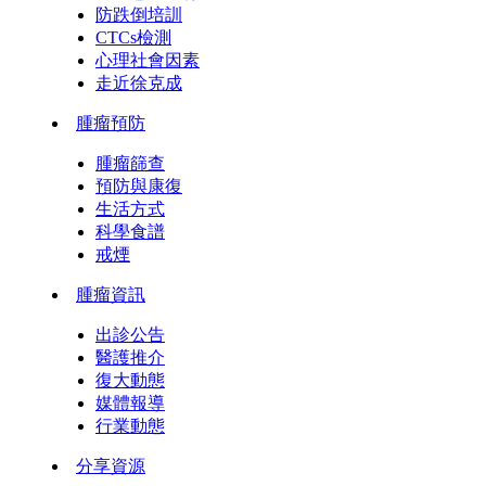
防跌倒培訓
CTCs檢測
心理社會因素
走近徐克成
腫瘤預防
腫瘤篩查
預防與康復
生活方式
科學食譜
戒煙
腫瘤資訊
出診公告
醫護推介
復大動態
媒體報導
行業動態
分享資源