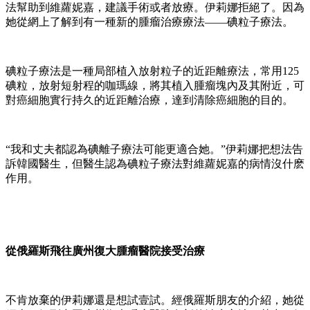
法幫助到維蘿妮嘉，建議手術或者放療。伊莉娜拒絕了。因為
她從網上了解到有一種新的腫瘤治療療法——碘粒子療法。
碘粒子療法是一種局部植入放射粒子的近距離療法，常用125
碘粒，放射短射程的咖瑪線，將其植入腫瘤塊內及其附近，可
對癌細胞實行持久的近距離治療，達到清除癌細胞的目的。
“我和丈夫都認為碘離子療法可能更適合她。”伊莉娜把想法告
訴韓國醫生，但醫生認為碘粒子療法對維蘿妮嘉的病情沒什麽
作用。
從俄羅斯飛往廣州復大腫瘤醫院接受治療
不肯放棄的伊莉娜還是想試壹試。經俄羅斯朋友的介紹，她從