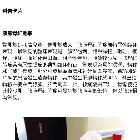
科普卡片
胰腺母細胞瘤
常見於1～8歲兒童，偶見於成人。胰腺母細胞瘤無特異性臨床
表現，最常見的臨床表現是上腹部包塊、體重減輕、嘔吐、便
秘、腹痛，而消化道出血、阻塞性黃疸、腹瀉較少見。胰母細
胞瘤具有惡性腫瘤的典型臨床特征，常表現為局部浸潤、轉移
和（或）復發，部分可發展為血管和神經周圍浸潤。首診時約
17％的患者發生遠處轉移，其中發生肝臟轉移約88%，淋巴結
轉移主要在門靜脈、脾門周圍，肺、後縱隔淋巴結、骨骼侵犯
比較少見。胰腺母細胞瘤可發生於胰腺各個部位，但以胰頭最
為常見。