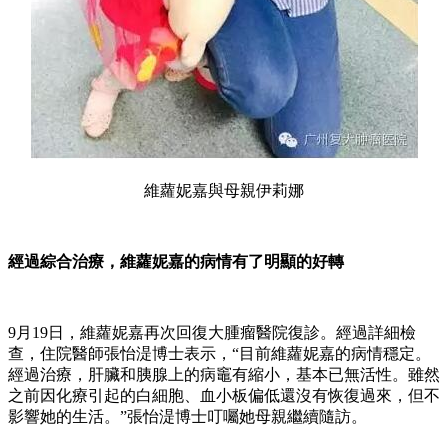
維蘿妮嘉與母親伊莉娜
經過綜合治療，維蘿妮嘉的病情有了明顯的好轉
9月19日，維蘿妮嘉再次回復大腫瘤醫院復診。經過詳細檢
查，住院醫師張怡湜博士表示，“目前維蘿妮嘉的病情穩定。
經過治療，肝臟和胰腺上的病竈有縮小，基本已無活性。雖然
之前因化療引起的白細胞、血小板偏低還沒有恢復過來，但不
影響她的生活。”張怡湜博士叮囑她母親繼續隨訪。