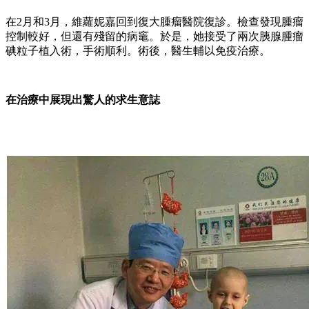
在2月和3月，維蘿妮嘉回到復大腫瘤醫院復診。檢查發現腫瘤
控制較好，但還有殘留的病竈。於是，她接受了兩次胰腺腫瘤
碘粒子植入術，手術順利。術後，醫生輔以免疫治療。
在治療中展現出驚人的求生意誌