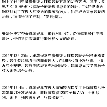
網上了解到中國廣州復大腫瘤醫院有新的治療方法。其中，氬
氦刀冷凍消融術和碘粒子療法獲得患者的好評。“我們也通過
網絡找到了在復大治療過的俄羅斯病人，他們經過這家醫院的
治療，病情得到了控制。”伊莉娜說。
夫婦倆決定帶著維蘿妮嘉，飛行8個小時，從俄羅斯飛往中國
廣州，他們迫切希望此行能改變女兒的命運。
2015年12月25日，維蘿妮嘉在廣州復大腫瘤醫院做完詳細檢查
後，醫生發現她腹部的腫瘤較大，白細胞和血小板很低......情
況並不樂觀。醫療團隊經過充分討論後，建議患兒接受碘粒子
植入術等綜合治療。
2016年1月4日，維蘿妮嘉在復大腫瘤醫院接受了肝臟腫瘤活檢
加氬氦刀冷凍消融術、胰腺腫瘤碘125粒子植入術，手術順
利。術後，她恢復良好，很快出院了。