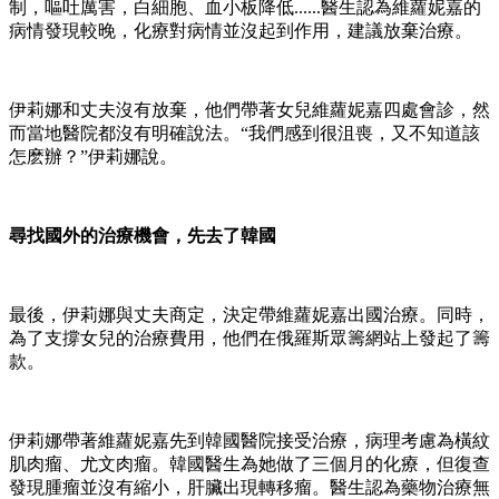
制，嘔吐厲害，白細胞、血小板降低......醫生認為維蘿妮嘉的
病情發現較晚，化療對病情並沒起到作用，建議放棄治療。
伊莉娜和丈夫沒有放棄，他們帶著女兒維蘿妮嘉四處會診，然
而當地醫院都沒有明確說法。“我們感到很沮喪，又不知道該
怎麽辦？”伊莉娜說。
尋找國外的治療機會，先去了韓國
最後，伊莉娜與丈夫商定，決定帶維蘿妮嘉出國治療。同時，
為了支撐女兒的治療費用，他們在俄羅斯眾籌網站上發起了籌
款。
伊莉娜帶著維蘿妮嘉先到韓國醫院接受治療，病理考慮為橫紋
肌肉瘤、尤文肉瘤。韓國醫生為她做了三個月的化療，但復查
發現腫瘤並沒有縮小，肝臟出現轉移瘤。醫生認為藥物治療無