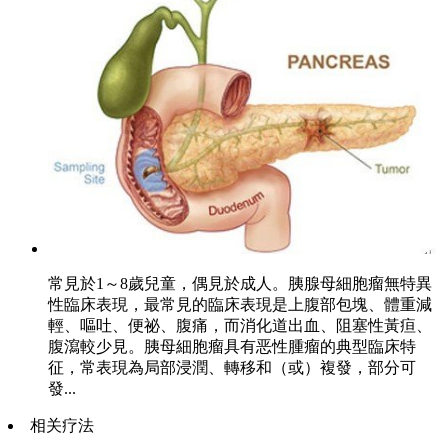
常見於1～8歲兒童，偶見於成人。胰腺母細胞瘤無特異
性臨床表現，最常見的臨床表現是上腹部包塊、體重減
輕、嘔吐、便祕、腹痛，而消化道出血、阻塞性黃疸、
腹瀉較少見。胰母細胞瘤具有恶性腫瘤的典型臨床特
征，常表現為局部浸潤、轉移和（或）複發，部分可
發...
相关疗法