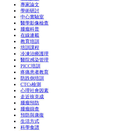
專家論文
學術研討
中心實驗室
醫學影像檢查
腫瘤科普
在線連載
教育培訓
培訓課程
冷凍治療護理
醫院感染管理
PICC培訓
疼痛患者教育
防跌倒培訓
CTCs檢測
心理社會因素
走近徐克成
腫瘤預防
腫瘤篩查
預防與康復
生活方式
科學食譜