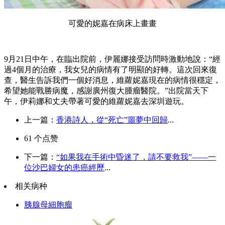
可愛的妮嘉在病床上畫畫
9月21日中午，在臨出院前，伊麗娜接受訪問時激動地說：“經
過4個月的治療，我女兒的病情有了明顯的好轉。這次回來復
查，醫生告訴我們一個好消息，維蘿妮嘉現在的病情很穩定，
希望她能戰勝病魔，感謝廣州復大腫瘤醫院。”出院當天下
午，伊莉娜和丈夫帶著可愛的維蘿妮嘉去深圳遊玩。
上一篇：
香港詩人，從“死亡”噩夢中回歸
...
61
个点赞
下一篇：
“如果我在手術中昏迷了，請不要救我”——一
位沙巴婦女的患癌經歷
...
相关病种
胰腺母細胞瘤