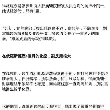
維蘿妮嘉是讓廣州復大腫瘤醫院醫護人員心疼的抗癌小鬥士。
她被確診時，只有3歲。
“起初，她的腹部反復出現疼痛不適，食欲差，不願進食，到
當地醫院做B超及胃鏡檢查，發現腹部長了一個很大的腫
瘤。”維蘿妮嘉的母親伊莉娜說。
在俄羅斯經歷4個月的化療，副反應很大
在俄羅斯，醫生原計劃為維蘿妮嘉做手術，但打開腹腔後發現
腫瘤過大，伴肝轉移，所以放棄手術，只取活檢。俄羅斯醫生
對病理結果依然不太確定，而維蘿妮嘉一直疼痛加劇，所以當
地醫生給予化療。
化療期間，維蘿妮嘉的副反應很大，她出現了嚴重的骨髓抑