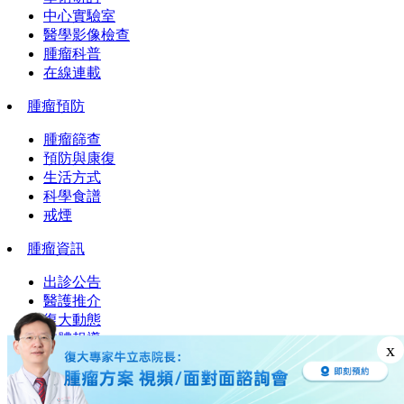
中心實驗室
醫學影像檢查
腫瘤科普
在線連載
腫瘤預防
腫瘤篩查
預防與康復
生活方式
科學食譜
戒煙
腫瘤資訊
出診公告
醫護推介
復大動態
媒體報導
x
行業動態
聯繫我們