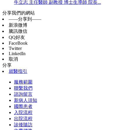
牛立志 主任醫師 副教授 博士生導師 院長...
分享我們的網站
——分享到——
新浪微博
騰訊微信
QQ好友
FaceBook
Twitter
LinkedIn
取消
分享
就醫指引
服務範圍
聯繫我們
諮詢留言
新病人須知
國際患者
入院流程
出院流程
診後隨訪