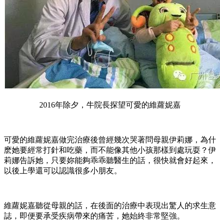
2016年除夕，牛院長探望可愛的維蘿妮嘉
可愛的維蘿妮嘉做完治療後曾經幾次哭著問母親伊莉娜，為什
麽她要經常打針和吃藥，而不能像其他小孩那樣到處玩耍？伊
莉娜告訴她，只要妳能夠乖乖聽醫生的話，很快就會好起來，
以後上學還可以認識很多小朋友。
維蘿妮嘉聽從母親的話，在後面的治療中表現出驚人的求生意
誌，即便要承受疾病帶來的痛苦，她始終非常堅強。