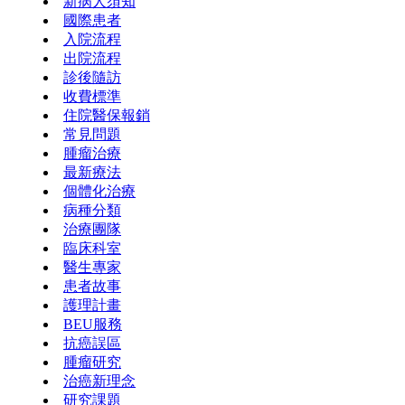
新病人須知
國際患者
入院流程
出院流程
診後隨訪
收費標準
住院醫保報銷
常見問題
腫瘤治療
最新療法
個體化治療
病種分類
治療團隊
臨床科室
醫生專家
患者故事
護理計畫
BEU服務
抗癌誤區
腫瘤研究
治癌新理念
研究課題