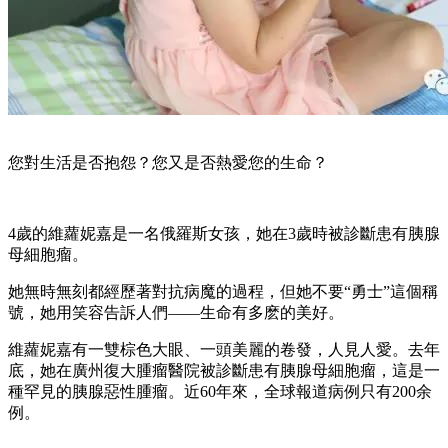
您對生活是否抱怨？您又是否熱愛您的生命？
4歲的維蘿妮嘉是一名俄羅斯女孩，她在3歲時被診斷患有胰腺
母細胞瘤。
她無時無刻都經歷著對抗病魔的過程，但她不要“勇士”這個稱
號，她用笑容告訴人們——生命有多麽的美好。
維蘿妮嘉有一雙棕色大眼、一頭美麗的卷發，人見人愛。去年
底，她在廣州復大腫瘤醫院被診斷患有胰腺母細胞瘤，這是一
種罕見的胰腺惡性腫瘤。近60年來，全球報道病例只有200余
例。