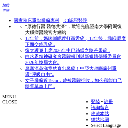
預約
咨詢
國家臨床重點腫瘤專科
JCI認證醫院
"厚德行醫 醫德共濟"，歡迎光臨暨南大學附屬復
大腫瘤醫院官方網站
12年前，媽咪喺呢度打贏舌癌；12年後，我喺呢度
正面交鋒乳癌..
復大獲邀出席2026年中巴絲綢之路芒果節..
白求恩精神研究會醫院報刊與新媒體傳播委員會
2026年換屆大會..
鼻塞流鼻涕竟然查出鼻癌！中亞大叔喺廣州重
獲“呼吸自由”..
女子腫瘤近19cm，曾被醫院拒收，如今卻能自己
踩電單車出門..
MENU
登陸
▪
註冊
CLOSE
諮詢留言
收藏本站
網站地圖
Select Language