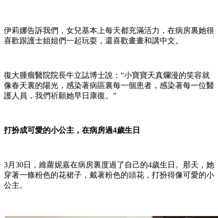
伊莉娜告訴我們，女兒基本上每天都充滿活力，在病房裏她很
喜歡跟護士姐姐們一起玩耍，還喜歡畫畫和講中文。
復大腫瘤醫院院長牛立誌博士說：“小寶寶天真爛漫的笑容就
像春天裏的陽光，感染著病區裏每一個患者，感染著每一位醫
護人員，我們祈願她早日康復。”
打扮成可愛的小公主，在病房過4歲生日
3月30日，維蘿妮嘉在病房裏度過了自己的4歲生日。那天，她
穿著一條粉色的花裙子，戴著粉色的頭花，打扮得像可愛的小
公主。