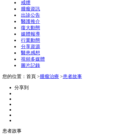
戒煙
腫瘤資訊
出診公告
醫護推介
復大動態
媒體報導
行業動態
分享資源
醫患感想
視頻多媒體
圖片記錄
您的位置：首頁 >
腫瘤治療
>
患者故事
分享到
患者故事