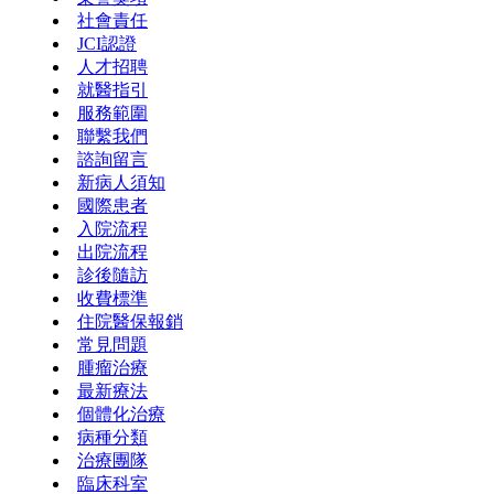
社會責任
JCI認證
人才招聘
就醫指引
服務範圍
聯繫我們
諮詢留言
新病人須知
國際患者
入院流程
出院流程
診後隨訪
收費標準
住院醫保報銷
常見問題
腫瘤治療
最新療法
個體化治療
病種分類
治療團隊
臨床科室