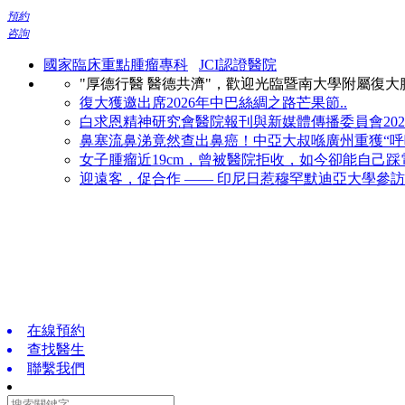
預約
咨詢
國家臨床重點腫瘤專科
JCI認證醫院
"厚德行醫 醫德共濟"，歡迎光臨暨南大學附屬復
復大獲邀出席2026年中巴絲綢之路芒果節..
白求恩精神研究會醫院報刊與新媒體傳播委員會2026
鼻塞流鼻涕竟然查出鼻癌！中亞大叔喺廣州重獲“呼吸
女子腫瘤近19cm，曾被醫院拒收，如今卻能自己踩電
迎遠客，促合作 —— 印尼日惹穆罕默迪亞大學參訪復
在線預約
查找醫生
聯繫我們