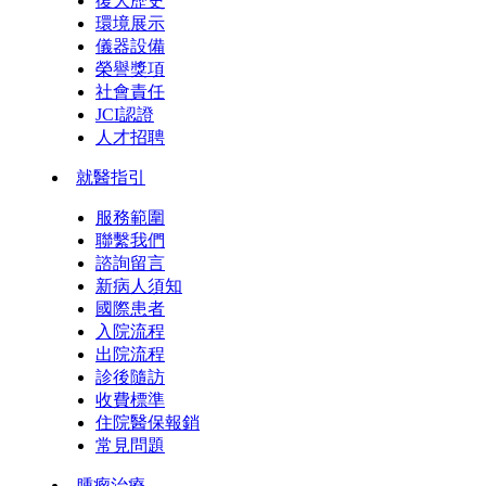
復大歷史
環境展示
儀器設備
榮譽獎項
社會責任
JCI認證
人才招聘
就醫指引
服務範圍
聯繫我們
諮詢留言
新病人須知
國際患者
入院流程
出院流程
診後隨訪
收費標準
住院醫保報銷
常見問題
腫瘤治療