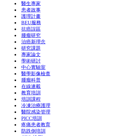
醫生專家
患者故事
護理計畫
BEU服務
抗癌誤區
腫瘤研究
治癌新理念
研究課題
專家論文
學術研討
中心實驗室
醫學影像檢查
腫瘤科普
在線連載
教育培訓
培訓課程
冷凍治療護理
醫院感染管理
PICC培訓
疼痛患者教育
防跌倒培訓