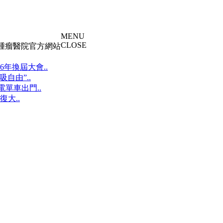
MENU
CLOSE
大腫瘤醫院官方網站
年換屆大會..
自由”..
單車出門..
大..