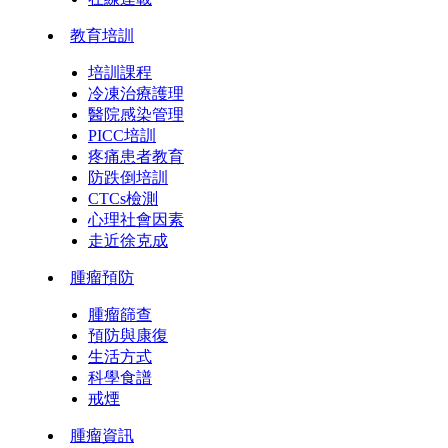
教育培訓
培訓課程
冷凍治療護理
醫院感染管理
PICC培訓
疼痛患者教育
防跌倒培訓
CTCs檢測
心理社會因素
走近徐克成
腫瘤預防
腫瘤篩查
預防與康復
生活方式
科學食譜
戒煙
腫瘤資訊