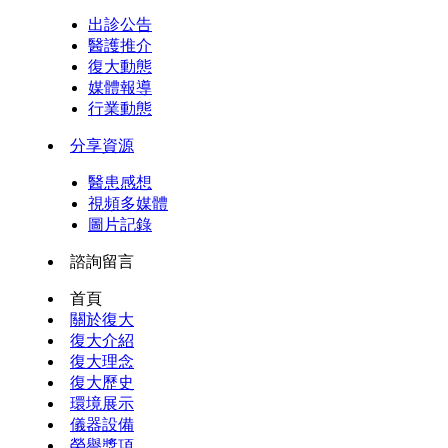
出診公告
醫護推介
復大動態
媒體報導
行業動態
分享資源
醫患感想
視頻多媒體
圖片記錄
諮詢留言
首頁
關於復大
復大介紹
復大理念
復大歷史
環境展示
儀器設備
榮譽獎項