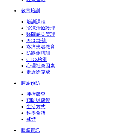
教育培訓
培訓課程
冷凍治療護理
醫院感染管理
PICC培訓
疼痛患者教育
防跌倒培訓
CTCs檢測
心理社會因素
走近徐克成
腫瘤預防
腫瘤篩查
預防與康復
生活方式
科學食譜
戒煙
腫瘤資訊