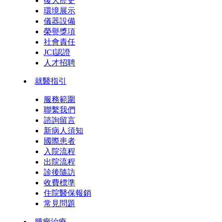
復大歷史
環境展示
儀器設備
榮譽獎項
社會責任
JCI認證
人才招聘
就醫指引
服務範圍
聯繫我們
諮詢留言
新病人須知
國際患者
入院流程
出院流程
診後隨訪
收費標準
住院醫保報銷
常見問題
腫瘤治療