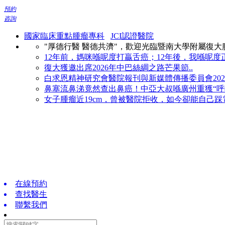
預約
咨詢
國家臨床重點腫瘤專科
JCI認證醫院
"厚德行醫 醫德共濟"，歡迎光臨暨南大學附屬復
12年前，媽咪喺呢度打贏舌癌；12年後，我喺呢度正
復大獲邀出席2026年中巴絲綢之路芒果節..
白求恩精神研究會醫院報刊與新媒體傳播委員會2026
鼻塞流鼻涕竟然查出鼻癌！中亞大叔喺廣州重獲“呼吸
女子腫瘤近19cm，曾被醫院拒收，如今卻能自己踩電
在線預約
查找醫生
聯繫我們