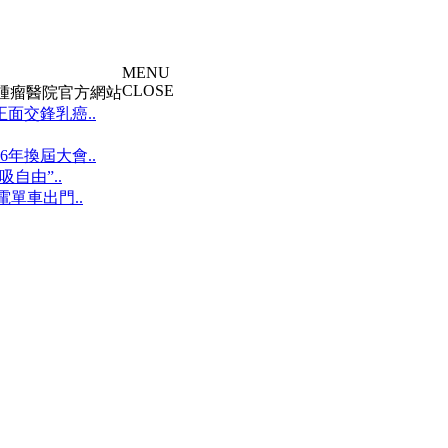
MENU
CLOSE
大腫瘤醫院官方網站
面交鋒乳癌..
年換屆大會..
自由”..
單車出門..