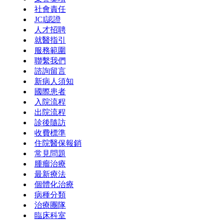
社會責任
JCI認證
人才招聘
就醫指引
服務範圍
聯繫我們
諮詢留言
新病人須知
國際患者
入院流程
出院流程
診後隨訪
收費標準
住院醫保報銷
常見問題
腫瘤治療
最新療法
個體化治療
病種分類
治療團隊
臨床科室