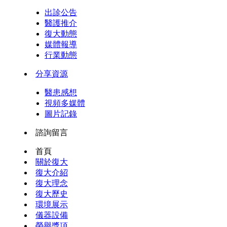
出診公告
醫護推介
復大動態
媒體報導
行業動態
分享資源
醫患感想
視頻多媒體
圖片記錄
諮詢留言
首頁
關於復大
復大介紹
復大理念
復大歷史
環境展示
儀器設備
榮譽獎項