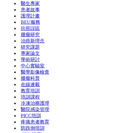
醫生專家
患者故事
護理計畫
BEU服務
抗癌誤區
腫瘤研究
治癌新理念
研究課題
專家論文
學術研討
中心實驗室
醫學影像檢查
腫瘤科普
在線連載
教育培訓
培訓課程
冷凍治療護理
醫院感染管理
PICC培訓
疼痛患者教育
防跌倒培訓