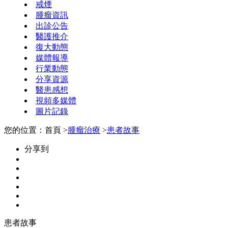
戒煙
腫瘤資訊
出診公告
醫護推介
復大動態
媒體報導
行業動態
分享資源
醫患感想
視頻多媒體
圖片記錄
您的位置：首頁 >
腫瘤治療
>
患者故事
分享到
患者故事