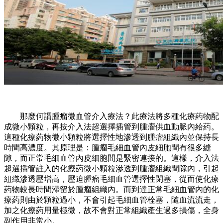
那麼何謂腫瘤微血管介入療法？此療法將多種化療葯物配
成微小顆粒，再按介入法超選擇插管到腫瘤供血動脈內給葯。
這種化療葯物微小顆粒將選擇性地滲透到腫瘤組織內並保持長
時間高濃度。其原理是：腫瘤毛細血管內皮細胞間有很多縫
隙，而正常毛細血管內皮細胞間是緊密連接的。這樣，介入法
超選插管註入的化療葯微小顆粒滲透到腫瘤組織間隙內，引起
組織滲透壓增高，壓迫腫瘤毛細血管選擇性閉塞，從而使化療
葯物較長時間滯留於腫瘤組織內。而到達正常毛細血管內的化
療葯則由於顆粒過小，不會引起毛細血管栓塞，隨血流流走，
加之化療葯用量極微，故不會對正常組織產生過多損傷，全身
副作用非常小。