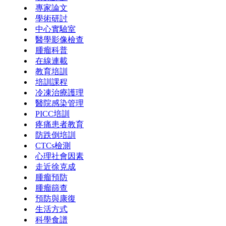
專家論文
學術研討
中心實驗室
醫學影像檢查
腫瘤科普
在線連載
教育培訓
培訓課程
冷凍治療護理
醫院感染管理
PICC培訓
疼痛患者教育
防跌倒培訓
CTCs檢測
心理社會因素
走近徐克成
腫瘤預防
腫瘤篩查
預防與康復
生活方式
科學食譜