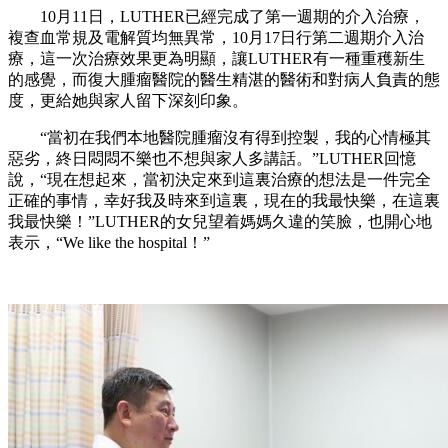
10月11日，LUTHER已經完成了第一週期的介入治療，
複查血常規及電解質均無異常，10月17日行第二週期介入治
療，這一次治療效果更為明顯，讓LUTHER有一種重穫新生
的感覺，而復大腫瘤醫院的醫生精湛的醫術和對病人負責的態
度，更給她與家人留下深刻印象。
“當初在我們本地醫院腫瘤沒有得到控製，我的心情極其
惡劣，終日悶悶不樂也不想與家人多講話。”LUTHER回憶
說，“現在想起來，當初決定來到這裏治療的想法是一件完全
正確的事情，幸好我及時來到這裏，現在的我最快樂，在這裏
我最快樂！”LUTHER的女兒望着媽媽久違的笑臉，也開心地
表示，“We like the hospital！”