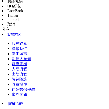
騰訊微信
QQ好友
FaceBook
Twitter
LinkedIn
取消
分享
就醫指引
服務範圍
聯繫我們
諮詢留言
新病人須知
國際患者
入院流程
出院流程
診後隨訪
收費標準
住院醫保報銷
常見問題
腫瘤治療