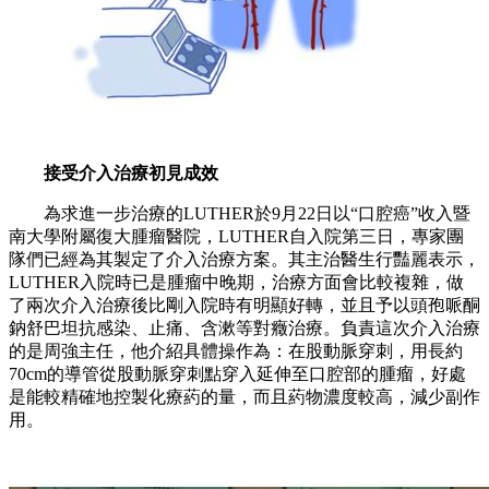
接受介入治療初見成效
為求進一步治療的LUTHER於9月22日以“口腔癌”收入暨
南大學附屬復大腫瘤醫院，LUTHER自入院第三日，專家團
隊們已經為其製定了介入治療方案。其主治醫生行豔麗表示，
LUTHER入院時已是腫瘤中晚期，治療方面會比較複雜，做
了兩次介入治療後比剛入院時有明顯好轉，並且予以頭孢哌酮
鈉舒巴坦抗感染、止痛、含漱等對癥治療。負責這次介入治療
的是周強主任，他介紹具體操作為：在股動脈穿刺，用長約
70cm的導管從股動脈穿刺點穿入延伸至口腔部的腫瘤，好處
是能較精確地控製化療葯的量，而且葯物濃度較高，減少副作
用。