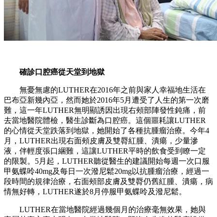
確診口腔癌從天堂到地獄
無憂無慮的LUTHER在2016年之前與家人幸福地生活在
巴布亞新幾內亞，然而她於2016年5月遭受了人生的第一次磨
難，這一年LUTHER無明顯誘因出現右頰部陣發性鈍痛，前
去當地醫院體檢，醫生診斷為口腔癌。這個噩耗讓LUTHER
的心情從天堂跌落到地獄，她開始了各種抗腫瘤治療。今年4
月，LUTHER出現右面頰皮膚及雙脣紅腫、潰瘍，少量滲
液，伴輕度張口綑難，這讓LUTHER平時的飲食受到瞭一定
的限製。5月起，LUTHER聽從醫生的建議開始每週一次口服
甲氨蝶呤40mg及每日一次潑尼鬆20mg以抗腫瘤治療，經過一
段時間的規律治療，右面頰部皮膚及雙脣仍舊紅腫、潰瘍，病
情無好轉，LUTHER遂於8月停服甲氨蝶呤及潑尼鬆。
LUTHER在當地醫院經過幾個月的治療毫無效果，她與