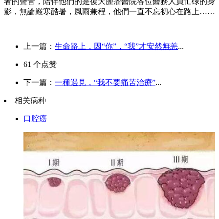
者的聲音，陪伴他們的是復大腫瘤醫院各位醫務人員忙碌的身
影，無論嚴寒酷暑，風雨兼程，他們一直不忘初心在路上……
上一篇：
生命路上，因“你”，“我”才安然無恙
...
61
个点赞
下一篇：
一種遇見，“我不要痛苦治療”
...
相关病种
口腔癌