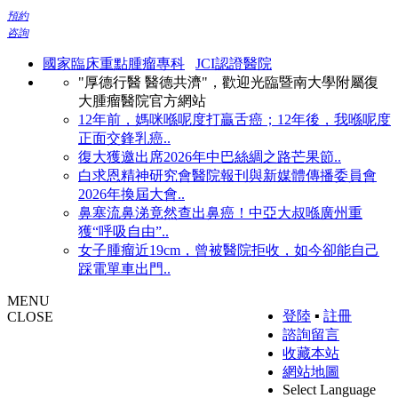
預約
咨詢
國家臨床重點腫瘤專科
JCI認證醫院
"厚德行醫 醫德共濟"，歡迎光臨暨南大學附屬復
大腫瘤醫院官方網站
12年前，媽咪喺呢度打贏舌癌；12年後，我喺呢度
正面交鋒乳癌..
復大獲邀出席2026年中巴絲綢之路芒果節..
白求恩精神研究會醫院報刊與新媒體傳播委員會
2026年換屆大會..
鼻塞流鼻涕竟然查出鼻癌！中亞大叔喺廣州重
獲“呼吸自由”..
女子腫瘤近19cm，曾被醫院拒收，如今卻能自己
踩電單車出門..
MENU
登陸
▪
註冊
CLOSE
諮詢留言
收藏本站
網站地圖
Select Language