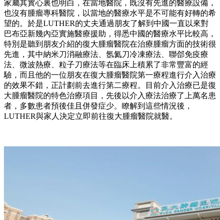
家屬其實心裏也明白，在當地醫院，既沒有先進的醫療設備，
也沒有腫瘤專科醫院，以當地的醫療水平是不可能有好轉的希
望的。於是LUTHER的丈夫通過朋友了解到中國一直以來對
巴布亞新幾內亞實施醫療援助，得悉中國的醫療水平比較高，
特別是聽到朋友介紹的復大腫瘤醫院在治療腫瘤方面的技術很
先進，其中納米刀消融療法、氬氦刀冷凍療法、聯郃免疫療
法、微波熱療、粒子刀療法等在臨床上積累了非常豐富的經
驗，而且他的一位朋友在復大腫瘤醫院第一療程進行介入治療
的效果不錯，正計劃前去進行第二療程。目前介入治療已是復
大腫瘤醫院的特色治療項目，先後以介入療法治療了上萬名患
者，多數患者預後佳且併發症少。瞭解到這些情況後，
LUTHER與家人決定立即前往復大腫瘤醫院就醫。