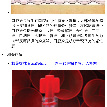
口腔癌是發生在口腔的恶性腫瘤之總稱，大部分屬於鱗
狀上皮細胞癌，即所謂的黏膜發生變異。在臨床實踐中
口腔癌包括牙齦癌、舌癌、軟硬齶癌、頜骨癌、口底
癌、口咽癌、涎腺癌、脣癌、和上頜竇癌以及發生於顏
面部皮膚黏膜的癌症等。口腔癌是頭頸部較常見的恶性
腫...
相关疗法
載藥微球 HepaSphere ——新一代腫瘤血管介入栓塞