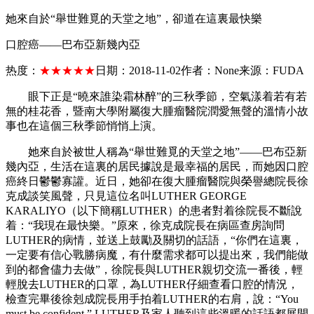
她來自於“舉世難覓的天堂之地”，卻道在這裏最快樂
口腔癌——巴布亞新幾內亞
热度：
★★★★★
日期：
2018-11-02
作者：
None
来源：
FUDA
眼下正是“曉來誰染霜林醉”的三秋季節，空氣漾着若有若
無的桂花香，暨南大學附屬復大腫瘤醫院潤愛無聲的溫情小故
事也在這個三秋季節悄悄上演。
她來自於被世人稱為“舉世難覓的天堂之地”——巴布亞新
幾內亞，生活在這裏的居民據說是最幸福的居民，而她因口腔
癌終日鬱鬱寡讙。近日，她卻在復大腫瘤醫院與榮譽總院長徐
克成談笑風聲，只見這位名叫LUTHER GEORGE
KARALIYO（以下簡稱LUTHER）的患者對着徐院長不斷說
着：“我現在最快樂。”原來，徐克成院長在病區查房詢問
LUTHER的病情，並送上鼓勵及關切的話語，“你們在這裏，
一定要有信心戰勝病魔，有什麼需求都可以提出來，我們能做
到的都會儘力去做”，徐院長與LUTHER親切交流一番後，輕
輕脫去LUTHER的口罩，為LUTHER仔細查看口腔的情況，
檢查完畢後徐剋成院長用手拍着LUTHER的右肩，說：“You
must be confident.” LUTHER及家人聽到這些溫暖的話語都展開