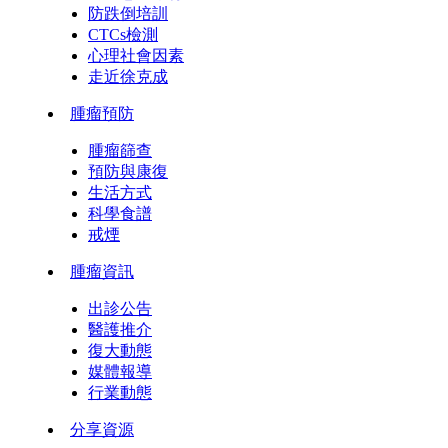
防跌倒培訓
CTCs檢測
心理社會因素
走近徐克成
腫瘤預防
腫瘤篩查
預防與康復
生活方式
科學食譜
戒煙
腫瘤資訊
出診公告
醫護推介
復大動態
媒體報導
行業動態
分享資源