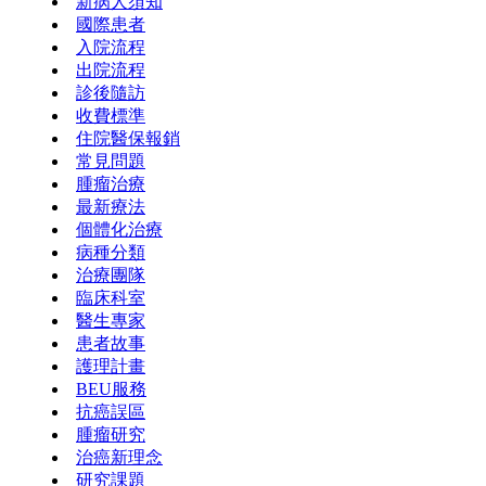
新病人須知
國際患者
入院流程
出院流程
診後隨訪
收費標準
住院醫保報銷
常見問題
腫瘤治療
最新療法
個體化治療
病種分類
治療團隊
臨床科室
醫生專家
患者故事
護理計畫
BEU服務
抗癌誤區
腫瘤研究
治癌新理念
研究課題