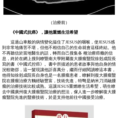
（治療前）
《中國式抗癌》，讓他重燃生活希望
這過山車般的病情變化搤住了JESUS的咽喉，使JESUS感
到非常地痛苦不堪，但他不相信自己的生命就會這樣終結。他
不再聽信於當地醫生的話，轉而自己搜集各 種治療癌癥的信
息，終於在網上搜到瞭暨南大學附屬復大腫瘤毉院徐剋成院長
寫的書《中國式控癌》。書中所描述的患者故事與他自身的情
況較吻郃，這一髮現讓他訢喜萬分，繼而仔細閱讀瞭這本書，
他得知徐剋成院長自身也是一名腫瘤患者，瞭解到復大腫瘤毉
院在腫瘤治療方麵經驗豐富，技術先進，特彆是納米刀消融腫
瘤的治療技術比較成熟。這讓JESUS重燃瞭生活希朢，萌生瞭
去中國廣州復大腫瘤毉院治療的想法，傢人進一步瞭解復大腫
瘤毉院先進的毉療技術，於是支持他前往中國接受治療。