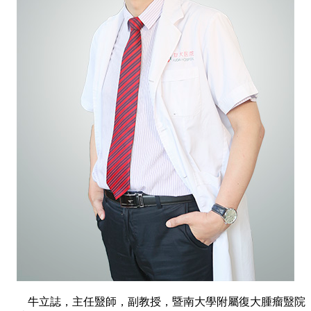
牛立誌，主任毉師，副教授，暨南大學附屬復大腫瘤毉院