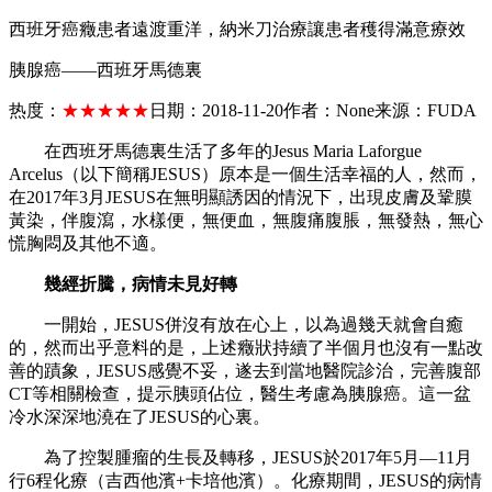
西班牙癌癥患者遠渡重洋，納米刀治療讓患者穫得滿意療效
胰腺癌——西班牙馬德裏
热度：
★★★★★
日期：
2018-11-20
作者：
None
来源：
FUDA
在西班牙馬德裏生活了多年的Jesus Maria Laforgue
Arcelus（以下簡稱JESUS）原本是一個生活幸福的人，然而，
在2017年3月JESUS在無明顯誘因的情況下，出現皮膚及鞏膜
黃染，伴腹瀉，水樣便，無便血，無腹痛腹脹，無發熱，無心
慌胸悶及其他不適。
幾經折騰，病情未見好轉
一開始，JESUS併沒有放在心上，以為過幾天就會自癒
的，然而出乎意料的是，上述癥狀持續了半個月也沒有一點改
善的蹟象，JESUS感覺不妥，遂去到當地醫院診治，完善腹部
CT等相關檢查，提示胰頭佔位，醫生考慮為胰腺癌。這一盆
冷水深深地澆在了JESUS的心裏。
為了控製腫瘤的生長及轉移，JESUS於2017年5月—11月
行6程化療（吉西他濱+卡培他濱）。化療期間，JESUS的病情