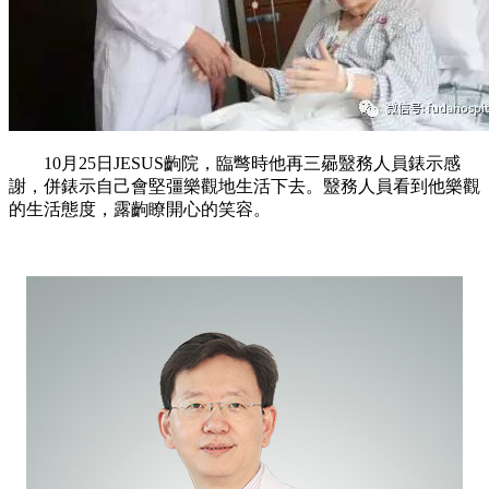
10月25日JESUS齣院，臨彆時他再三曏毉務人員錶示感
謝，併錶示自己會堅彊樂觀地生活下去。毉務人員看到他樂觀
的生活態度，露齣瞭開心的笑容。