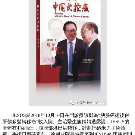
JESUS於2018年10月10日在門診擬診斷為“胰腺癌術後併
肝髒多髮轉移癌”收入院。主治毉生施娟娟透露說，JESUS的
肝髒有4箇病灶，腹膜部淋巴結轉移，計劃行納米刀手術治
療。手術日期確定前，徐剋成院長特意來到JESUS的床邊慰問