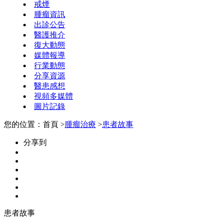
戒煙
腫瘤資訊
出診公告
醫護推介
復大動態
媒體報導
行業動態
分享資源
醫患感想
視頻多媒體
圖片記錄
您的位置：首頁 >
腫瘤治療
>
患者故事
分享到
患者故事