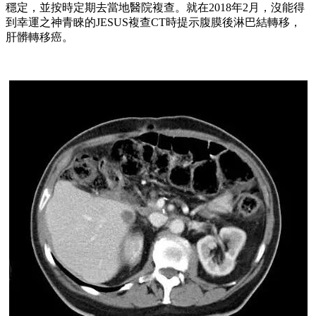
穩定，並按時定期去當地醫院複查。就在2018年2月，沒能得
到幸運之神青睞的JESUS複查CT時提示腹膜後淋巴結轉移，
肝髒轉移癌。