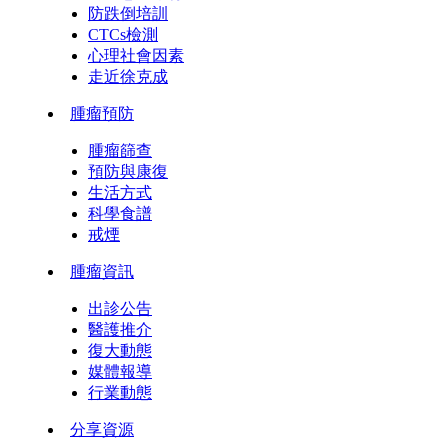
防跌倒培訓
CTCs檢測
心理社會因素
走近徐克成
腫瘤預防
腫瘤篩查
預防與康復
生活方式
科學食譜
戒煙
腫瘤資訊
出診公告
醫護推介
復大動態
媒體報導
行業動態
分享資源