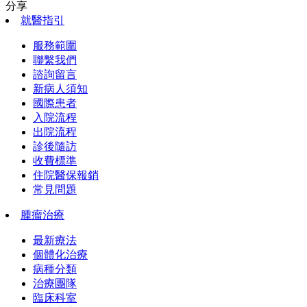
分享
就醫指引
服務範圍
聯繫我們
諮詢留言
新病人須知
國際患者
入院流程
出院流程
診後隨訪
收費標準
住院醫保報銷
常見問題
腫瘤治療
最新療法
個體化治療
病種分類
治療團隊
臨床科室