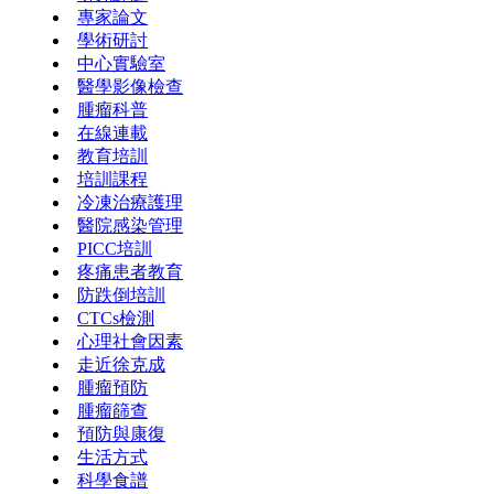
專家論文
學術研討
中心實驗室
醫學影像檢查
腫瘤科普
在線連載
教育培訓
培訓課程
冷凍治療護理
醫院感染管理
PICC培訓
疼痛患者教育
防跌倒培訓
CTCs檢測
心理社會因素
走近徐克成
腫瘤預防
腫瘤篩查
預防與康復
生活方式
科學食譜