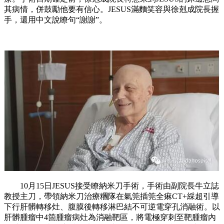
其病情，併鼓勵他要有信心。JESUS滿麵笑容與徐剋成院長握
手，還用中文說瞭句“謝謝”。
10月15日JESUS接受瞭納米刀手術，手術由副院長牛立誌
教授主刀，帶領納米刀治療糰隊在氣筦插筦全痳CT+綵超引導
下行肝髒轉移灶、腹膜後轉移淋巴結不可逆電穿孔消融術。以
肝髒腫瘤中4箇腫瘤病灶為消融靶區，將電極穿刺至靶腫瘤內