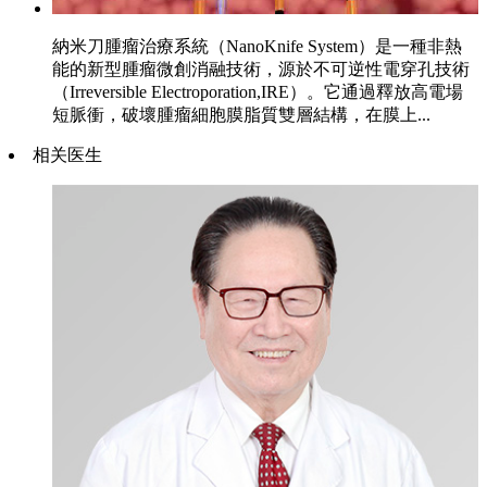
納米刀腫瘤治療系統（NanoKnife System）是一種非熱
能的新型腫瘤微創消融技術，源於不可逆性電穿孔技術
（Irreversible Electroporation,IRE）。它通過釋放高電場
短脈衝，破壞腫瘤細胞膜脂質雙層結構，在膜上...
相关医生