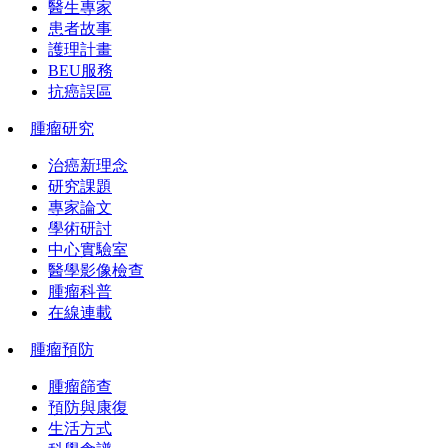
醫生專家
患者故事
護理計畫
BEU服務
抗癌誤區
腫瘤研究
治癌新理念
研究課題
專家論文
學術研討
中心實驗室
醫學影像檢查
腫瘤科普
在線連載
腫瘤預防
腫瘤篩查
預防與康復
生活方式