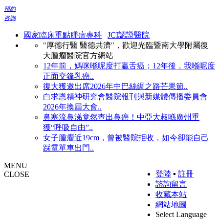
預約
咨詢
國家臨床重點腫瘤專科
JCI認證醫院
"厚德行醫 醫德共濟"，歡迎光臨暨南大學附屬復
大腫瘤醫院官方網站
12年前，媽咪喺呢度打贏舌癌；12年後，我喺呢度
正面交鋒乳癌..
復大獲邀出席2026年中巴絲綢之路芒果節..
白求恩精神研究會醫院報刊與新媒體傳播委員會
2026年換屆大會..
鼻塞流鼻涕竟然查出鼻癌！中亞大叔喺廣州重
獲“呼吸自由”..
女子腫瘤近19cm，曾被醫院拒收，如今卻能自己
踩電單車出門..
MENU
登陸
▪
註冊
CLOSE
諮詢留言
收藏本站
網站地圖
Select Language