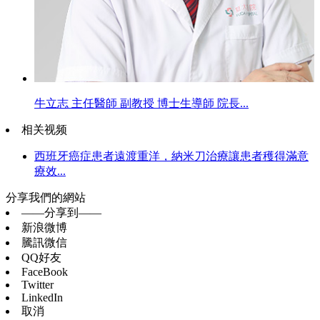
牛立志 主任醫師 副教授 博士生導師 院長...
相关视频
西班牙癌症患者遠渡重洋，納米刀治療讓患者穫得滿意
療效...
分享我們的網站
——分享到——
新浪微博
騰訊微信
QQ好友
FaceBook
Twitter
LinkedIn
取消