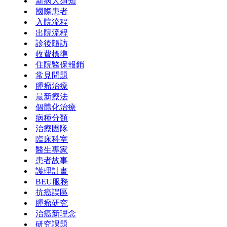
新病人須知
國際患者
入院流程
出院流程
診後隨訪
收費標準
住院醫保報銷
常見問題
腫瘤治療
最新療法
個體化治療
病種分類
治療團隊
臨床科室
醫生專家
患者故事
護理計畫
BEU服務
抗癌誤區
腫瘤研究
治癌新理念
研究課題