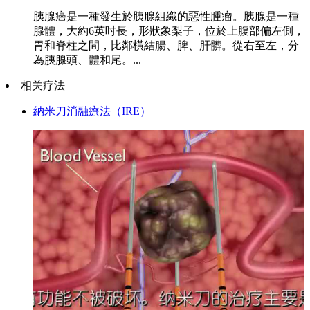
胰腺癌是一種發生於胰腺組織的惡性腫瘤。胰腺是一種
腺體，大約6英吋長，形狀象梨子，位於上腹部偏左側，
胃和脊柱之間，比鄰橫結腸、脾、肝髒。從右至左，分
為胰腺頭、體和尾。...
相关疗法
納米刀消融療法（IRE）