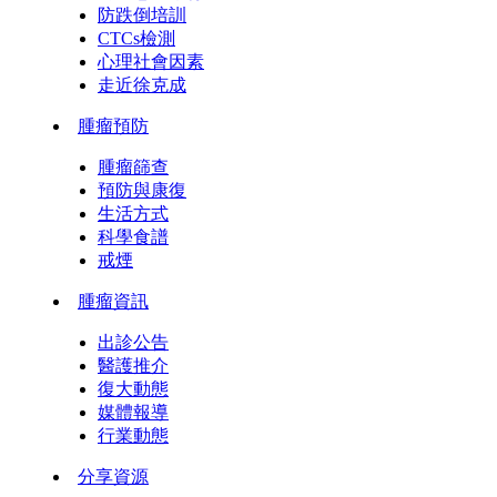
防跌倒培訓
CTCs檢測
心理社會因素
走近徐克成
腫瘤預防
腫瘤篩查
預防與康復
生活方式
科學食譜
戒煙
腫瘤資訊
出診公告
醫護推介
復大動態
媒體報導
行業動態
分享資源