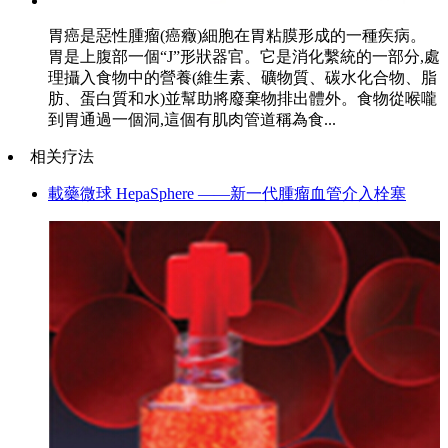
胃癌是惡性腫瘤(癌癥)細胞在胃粘膜形成的一種疾病。
胃是上腹部一個“J”形狀器官。它是消化繫統的一部分,處
理攝入食物中的營養(維生素、礦物質、碳水化合物、脂
肪、蛋白質和水)並幫助將廢棄物排出體外。食物從喉嚨
到胃通過一個洞,這個有肌肉管道稱為食...
相关疗法
載藥微球 HepaSphere ——新一代腫瘤血管介入栓塞