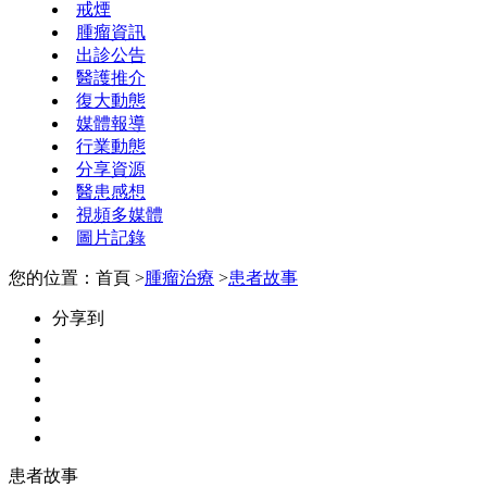
戒煙
腫瘤資訊
出診公告
醫護推介
復大動態
媒體報導
行業動態
分享資源
醫患感想
視頻多媒體
圖片記錄
您的位置：首頁 >
腫瘤治療
>
患者故事
分享到
患者故事