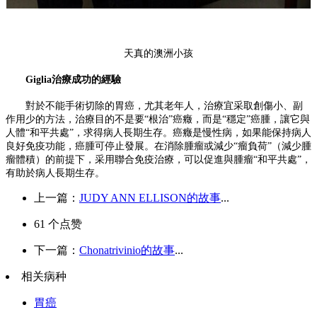
天真的澳洲小孩
Giglia
治療成功的經驗
對於不能手術切除的胃癌，尤其老年人，治療宜采取創傷小、副
作用少的方法，治療目的不是要
“根治”癌癥，而是“穩定”癌腫，讓它與
人體“和平共處”，求得病人長期生存。癌癥是慢性病，如果能保持病人
良好免疫功能，癌腫可停止發展。在消除腫瘤或減少“瘤負荷”（減少腫
瘤體積）的前提下，采用聯合免疫治療，可以促進與腫瘤“和平共處”，
有助於病人長期生存。
上一篇：
JUDY ANN ELLISON的故事
...
61
个点赞
下一篇：
Chonatrivinio的故事
...
相关病种
胃癌