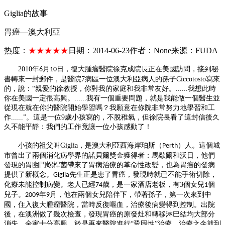
Giglia的故事
胃癌—澳大利亞
热度：
★★★★★
日期：
2014-06-23
作者：
None
来源：
FUDA
2010
年
月
日，復大腫瘤醫院徐克成院長正在美國訪問，接到秘
6
10
書轉來
一
封郵件，是醫院
7
病區
一
位澳大利亞病人的孫子
Ciccotosto
寫來
的，說：“親愛的徐教授，
你
對我的家庭和我非常友好。
......
我想此時
你
在美國
一
定很高興。
......
我有
一
個重要問題，就是我能做
一
個醫生並
從現在就在
你
的醫院開始學習嗎？我願意在
你
院非常努力地學習和工
作
......
”。這是
一
位
9
歲小孩寫的，不脫稚氣，但徐院長看了這封信後久
久不能平靜：我們的工作竟讓
一
位小孩感動了！
小孩的祖父叫
Giglia
，是澳大利亞西海岸珀斯（
）人。這個城
Perth
市曾出了兩個消化病學界的諾貝爾獎金獲得者：馬歇爾和沃日，他們
發現的胃幽門螺桿菌帶來了胃病治療的革命性改變，也為胃癌的發病
提供了新概念。
先生正是患了胃癌，發現時就已不能手術切除，
Giglia
化療未能控制病變。老人已經
歲，是
一
家酒店老板，有
3
個女兒
個
74
1
兒子。
年
月，他在兩個女兒陪伴下，帶著孫子，第
一
次來到中
2009
9
國，住入復大腫瘤醫院，當時反復嘔血，治療後病變得到控制。出院
後，在澳洲做了幾次檢查，發現胃癌的原發
灶
和轉移淋巴結均大部分
消失，全家十分高興，於是再來醫院進行
“鞏固性”治療，治療之余就到