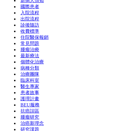
新病人須知
國際患者
入院流程
出院流程
診後隨訪
收費標準
住院醫保報銷
常見問題
腫瘤治療
最新療法
個體化治療
病種分類
治療團隊
臨床科室
醫生專家
患者故事
護理計畫
BEU服務
抗癌誤區
腫瘤研究
治癌新理念
研究課題