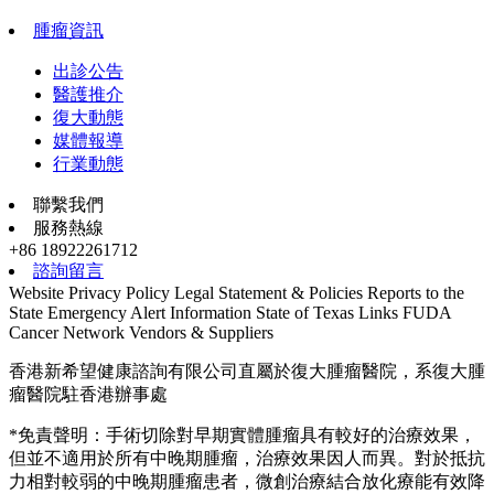
腫瘤資訊
出診公告
醫護推介
復大動態
媒體報導
行業動態
聯繫我們
服務熱線
+86 18922261712
諮詢留言
Website Privacy Policy
Legal Statement & Policies
Reports to the
State
Emergency Alert Information
State of Texas Links
FUDA
Cancer Network
Vendors & Suppliers
香港新希望健康諮詢有限公司直屬於復大腫瘤醫院，系復大腫
瘤醫院駐香港辦事處
*免責聲明：手術切除對早期實體腫瘤具有較好的治療效果，
但並不適用於所有中晚期腫瘤，治療效果因人而異。對於抵抗
力相對較弱的中晚期腫瘤患者，微創治療結合放化療能有效降