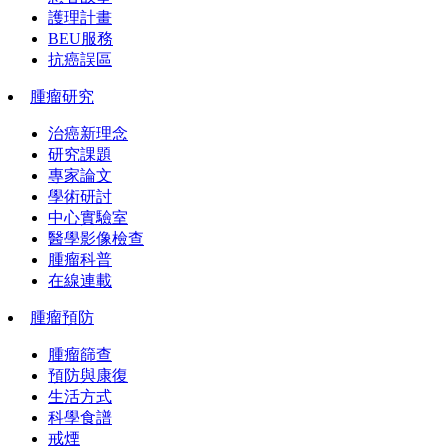
護理計畫
BEU服務
抗癌誤區
腫瘤研究
治癌新理念
研究課題
專家論文
學術研討
中心實驗室
醫學影像檢查
腫瘤科普
在線連載
腫瘤預防
腫瘤篩查
預防與康復
生活方式
科學食譜
戒煙