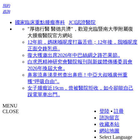
預約
咨詢
國家臨床重點腫瘤專科
JCI認證醫院
"厚德行醫 醫德共濟"，歡迎光臨暨南大學附屬復
大腫瘤醫院官方網站
12年前，媽咪喺呢度打贏舌癌；12年後，我喺呢度
正面交鋒乳癌..
復大獲邀出席2026年中巴絲綢之路芒果節..
白求恩精神研究會醫院報刊與新媒體傳播委員會
2026年換屆大會..
鼻塞流鼻涕竟然查出鼻癌！中亞大叔喺廣州重
獲“呼吸自由”..
女子腫瘤近19cm，曾被醫院拒收，如今卻能自己
踩電單車出門..
MENU
登陸
▪
註冊
CLOSE
諮詢留言
收藏本站
網站地圖
Select Language