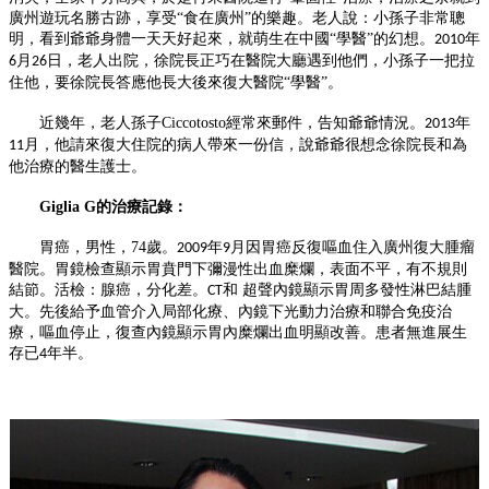
廣州遊玩名勝古跡，享受“食在廣州”的樂趣。老人說：小孫子非常聰
明，看到爺爺身體
一
天天好起來，就萌生在中國
“學醫”的幻想。
年
2010
月
日，老人出院，徐院長正巧在醫院大廳遇到他們，小孫子
一
把拉
6
26
住他，要徐院長答應他長大後來復大醫院
“學醫”。
近幾年，老人孫子
Ciccotosto
經常來郵件，告知爺爺情況。
年
2013
月，他請來復大住院的病人帶來
一
份信，說爺爺很想念徐院長和為
11
他治療的醫生護士。
Giglia G
的治療記錄：
胃癌，男性，
74
歲。
年
月因胃癌反復嘔血住入廣州復大腫瘤
2009
9
醫院。胃鏡檢查顯示胃賁門下彌漫性出血糜爛，表面不平，有不規則
結節。活檢：腺癌，分化差。
和 超聲內鏡顯示胃周多發性淋巴結腫
CT
大。先後給予血管介入局部化療、內鏡下光動力治療和聯合免疫治
療，嘔血停止，復查內鏡顯示胃內糜爛出血明顯改善。患者無進展生
存已
年半。
4