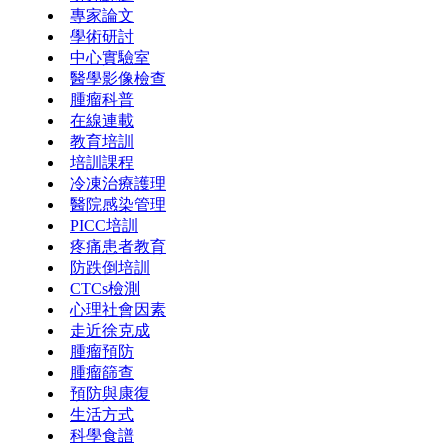
專家論文
學術研討
中心實驗室
醫學影像檢查
腫瘤科普
在線連載
教育培訓
培訓課程
冷凍治療護理
醫院感染管理
PICC培訓
疼痛患者教育
防跌倒培訓
CTCs檢測
心理社會因素
走近徐克成
腫瘤預防
腫瘤篩查
預防與康復
生活方式
科學食譜