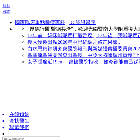
預約
咨詢
國家臨床重點腫瘤專科
JCI認證醫院
"厚德行醫 醫德共濟"，歡迎光臨暨南大學附屬復
12年前，媽咪喺呢度打贏舌癌；12年後，我喺呢度正
復大獲邀出席2026年中巴絲綢之路芒果節..
白求恩精神研究會醫院報刊與新媒體傳播委員會2026
鼻塞流鼻涕竟然查出鼻癌！中亞大叔喺廣州重獲“呼吸
女子腫瘤近19cm，曾被醫院拒收，如今卻能自己踩電
在線預約
查找醫生
聯繫我們