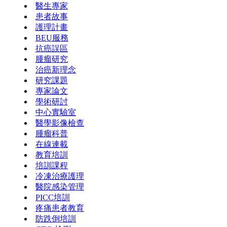
醫生專家
患者故事
護理計畫
BEU服務
抗癌誤區
腫瘤研究
治癌新理念
研究課題
專家論文
學術研討
中心實驗室
醫學影像檢查
腫瘤科普
在線連載
教育培訓
培訓課程
冷凍治療護理
醫院感染管理
PICC培訓
疼痛患者教育
防跌倒培訓