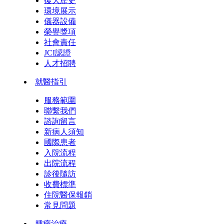
復大歷史
環境展示
儀器設備
榮譽獎項
社會責任
JCI認證
人才招聘
就醫指引
服務範圍
聯繫我們
諮詢留言
新病人須知
國際患者
入院流程
出院流程
診後隨訪
收費標準
住院醫保報銷
常見問題
腫瘤治療