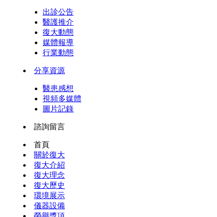
出診公告
醫護推介
復大動態
媒體報導
行業動態
分享資源
醫患感想
視頻多媒體
圖片記錄
諮詢留言
首頁
關於復大
復大介紹
復大理念
復大歷史
環境展示
儀器設備
榮譽獎項