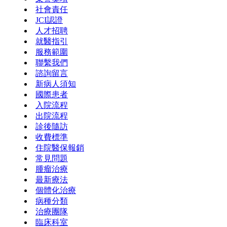
社會責任
JCI認證
人才招聘
就醫指引
服務範圍
聯繫我們
諮詢留言
新病人須知
國際患者
入院流程
出院流程
診後隨訪
收費標準
住院醫保報銷
常見問題
腫瘤治療
最新療法
個體化治療
病種分類
治療團隊
臨床科室