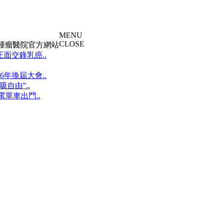
MENU
CLOSE
大腫瘤醫院官方網站
面交鋒乳癌..
年換屆大會..
自由”..
單車出門..