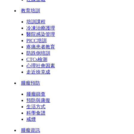
教育培訓
培訓課程
冷凍治療護理
醫院感染管理
PICC培訓
疼痛患者教育
防跌倒培訓
CTCs檢測
心理社會因素
走近徐克成
腫瘤預防
腫瘤篩查
預防與康復
生活方式
科學食譜
戒煙
腫瘤資訊