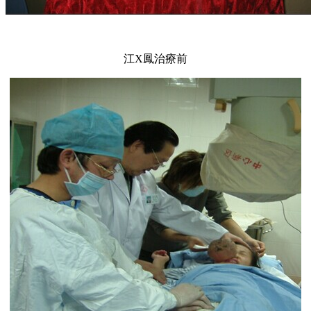
江X鳳治療前