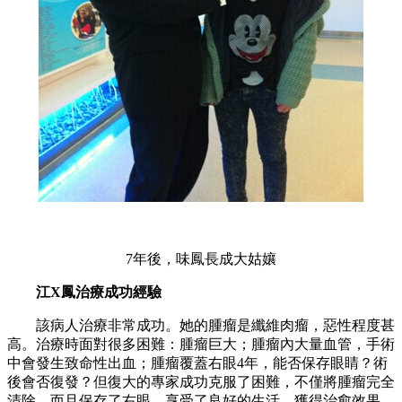
7年後，味鳳長成大姑孃
江
X
鳳治療成功經驗
該病人治療非常成功。她的腫瘤是纖維肉瘤，惡性程度甚
高。治療時面對很多困難：腫瘤巨大；腫瘤內大量血管，手術
中會發生致命性出血；腫瘤覆蓋右眼
4
年，能否保存眼睛？術
後會否復發？但復大的專家成功克服了困難，不僅將腫瘤完全
清除，而且保存了右眼，享受了良好的生活，獲得治愈效果。