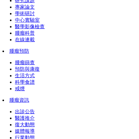
研究課題
專家論文
學術研討
中心實驗室
醫學影像檢查
腫瘤科普
在線連載
腫瘤預防
腫瘤篩查
預防與康復
生活方式
科學食譜
戒煙
腫瘤資訊
出診公告
醫護推介
復大動態
媒體報導
行業動態