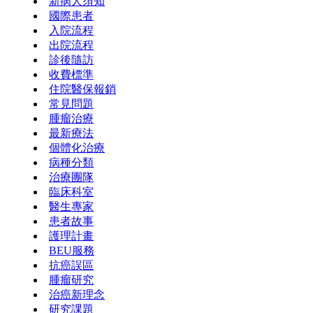
新病人須知
國際患者
入院流程
出院流程
診後隨訪
收費標準
住院醫保報銷
常見問題
腫瘤治療
最新療法
個體化治療
病種分類
治療團隊
臨床科室
醫生專家
患者故事
護理計畫
BEU服務
抗癌誤區
腫瘤研究
治癌新理念
研究課題