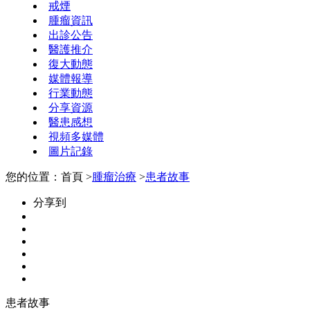
戒煙
腫瘤資訊
出診公告
醫護推介
復大動態
媒體報導
行業動態
分享資源
醫患感想
視頻多媒體
圖片記錄
您的位置：首頁 >
腫瘤治療
>
患者故事
分享到
患者故事