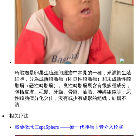
畸胎瘤是卵巢生殖細胞腫瘤中常見的一種，來源於生殖
細胞，分為成熟畸胎瘤（即良性畸胎瘤）和未成熟性畸
胎瘤（恶性畸胎瘤）。良性畸胎瘤裏含有很多種成分，
包括皮膚、毛髮、牙齒、骨骼、油脂、神經組織等；恶
性畸胎瘤分化欠佳，沒有或少有成形的組織，結構不
清...
相关疗法
載藥微球 HepaSphere ——新一代腫瘤血管介入栓塞