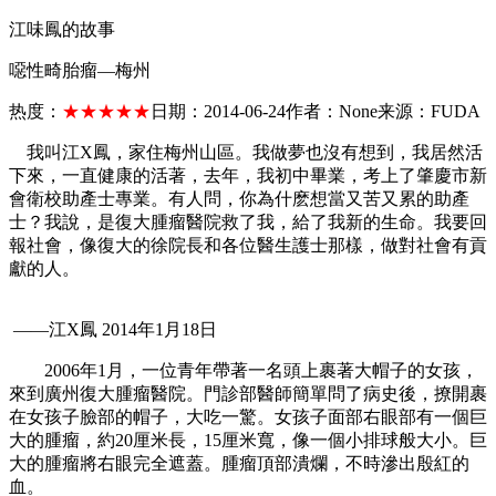
江味鳳的故事
噁性畸胎瘤—梅州
热度：
★★★★★
日期：
2014-06-24
作者：
None
来源：
FUDA
我叫江
X
鳳，家住梅州山區。我做夢也沒有想到，我居然活
下來，一直健康的活著，去年，我初中畢業，考上了肇慶市新
會衛校助產士專業。有人問，你為什麽想當又苦又累的助產
士？我說，是復大腫瘤醫院救了我，給了我新的生命。我要回
報社會，像復大的徐院長和各位醫生護士那樣，做對社會有貢
獻的人。
——江
X
鳳
2014
年
1
月
18
日
2006
年
1
月，一位青年帶著一名頭上裹著大帽子的女孩，
來到廣州復大腫瘤醫院。門診部醫師簡單問了病史後，撩開裹
在女孩子臉部的帽子，大吃一驚。女孩子面部右眼部有一個巨
大的腫瘤，約
20
厘米長，
15
厘米寬，像一個小排球般大小。巨
大的腫瘤將右眼完全遮蓋。腫瘤頂部潰爛，不時滲出殷紅的
血。