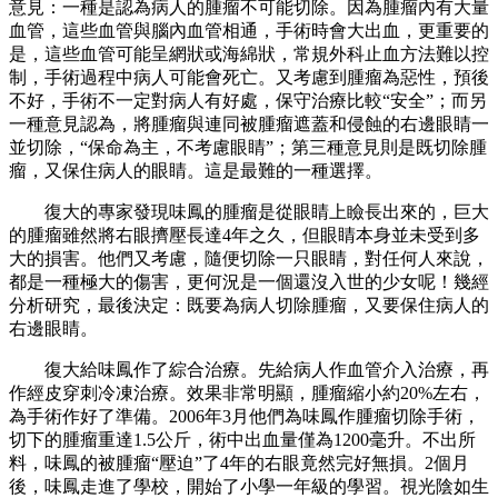
意見：一種是認為病人的腫瘤不可能切除。因為腫瘤內有大量
血管，這些血管與腦內血管相通，手術時會大出血，更重要的
是，這些血管可能呈網狀或海綿狀，常規外科止血方法難以控
制，手術過程中病人可能會死亡。又考慮到腫瘤為惡性，預後
不好，手術不一定對病人有好處，保守治療比較“安全”；而另
一種意見認為，將腫瘤與連同被腫瘤遮蓋和侵蝕的右邊眼睛一
並切除，“保命為主，不考慮眼睛”；第三種意見則是既切除腫
瘤，又保住病人的眼睛。這是最難的一種選擇。
復大的專家發現味鳳的腫瘤是從眼睛上瞼長出來的，巨大
的腫瘤雖然將右眼擠壓長達
4
年之久，但眼睛本身並未受到多
大的損害。他們又考慮，隨便切除一只眼睛，對任何人來說，
都是一種極大的傷害，更何況是一個還沒入世的少女呢！幾經
分析研究，最後決定：既要為病人切除腫瘤，又要保住病人的
右邊眼睛。
復大給味鳳作了綜合治療。先給病人作血管介入治療，再
作經皮穿刺冷凍治療。效果非常明顯，腫瘤縮小約
20%
左右，
為手術作好了準備。
2006
年
3
月他們為味鳳作腫瘤切除手術，
切下的腫瘤重達
1.5
公斤，術中出血量僅為
1200
毫升。不出所
料，味鳳的被腫瘤“壓迫”了
4
年的右眼竟然完好無損。
2
個月
後，味鳳走進了學校，開始了小學一年級的學習。視光陰如生