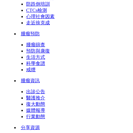
防跌倒培訓
CTCs檢測
心理社會因素
走近徐克成
腫瘤預防
腫瘤篩查
預防與康復
生活方式
科學食譜
戒煙
腫瘤資訊
出診公告
醫護推介
復大動態
媒體報導
行業動態
分享資源