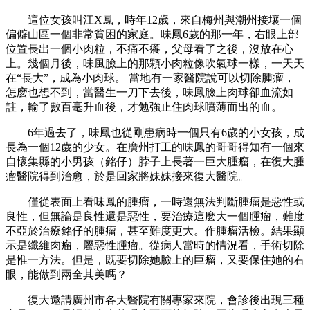
這位女孩叫江
X
鳳，時年
12
歲，來自梅州與潮州接壤一個
偏僻山區一個非常貧困的家庭。味鳳
6
歲的那一年，右眼上部
位置長出一個小肉粒，不痛不癢，父母看了之後，沒放在心
上。幾個月後，味風臉上的那顆小肉粒像吹氣球一樣，一天天
在“長大”，成為小肉球。
當地有一家醫院說可以切除腫瘤，
怎麽也想不到，當醫生一刀下去後，味鳳臉上肉球卻血流如
註，輸了數百毫升血後，才勉強止住肉球噴薄而出的血。
6
年過去了，味鳳也從剛患病時一個只有
6
歲的小女孩，成
長為一個
12
歲的少女。在廣州打工的味鳳的哥哥得知有一個來
自懷集縣的小男孩（銘仔）脖子上長著一巨大腫瘤，在復大腫
瘤醫院得到治愈，於是回家將妹妹接來復大醫院。
僅從表面上看味鳳的腫瘤，一時還無法判斷腫瘤是惡性或
良性，但無論是良性還是惡性，要治療這麽大一個腫瘤，難度
不亞於治療銘仔的腫瘤，甚至難度更大。作腫瘤活檢。結果顯
示是纖維肉瘤，屬惡性腫瘤。從病人當時的情況看，手術切除
是惟一方法。但是，既要切除她臉上的巨瘤，又要保住她的右
眼，能做到兩全其美嗎？
復大邀請廣州市各大醫院有關專家來院，會診後出現三種