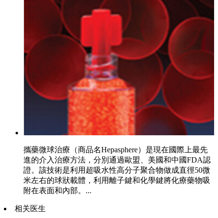
攜藥微球治療（商品名Hepasphere）是現在國際上最先
進的介入治療方法，分別通過歐盟、美國和中國FDA認
證。該技術是利用超吸水性高分子聚合物做成直徑50微
米左右的球狀載體，利用離子鍵和化學鍵將化療藥物吸
附在表面和內部。...
相关医生