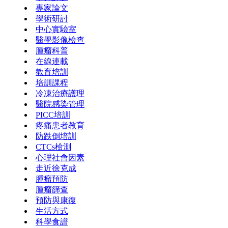
專家論文
學術研討
中心實驗室
醫學影像檢查
腫瘤科普
在線連載
教育培訓
培訓課程
冷凍治療護理
醫院感染管理
PICC培訓
疼痛患者教育
防跌倒培訓
CTCs檢測
心理社會因素
走近徐克成
腫瘤預防
腫瘤篩查
預防與康復
生活方式
科學食譜