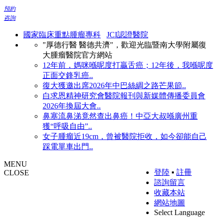
預約
咨詢
國家臨床重點腫瘤專科
JCI認證醫院
"厚德行醫 醫德共濟"，歡迎光臨暨南大學附屬復
大腫瘤醫院官方網站
12年前，媽咪喺呢度打贏舌癌；12年後，我喺呢度
正面交鋒乳癌..
復大獲邀出席2026年中巴絲綢之路芒果節..
白求恩精神研究會醫院報刊與新媒體傳播委員會
2026年換屆大會..
鼻塞流鼻涕竟然查出鼻癌！中亞大叔喺廣州重
獲“呼吸自由”..
女子腫瘤近19cm，曾被醫院拒收，如今卻能自己
踩電單車出門..
MENU
登陸
▪
註冊
CLOSE
諮詢留言
收藏本站
網站地圖
Select Language