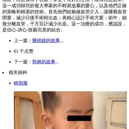
這一成功歸功於復大專家的不輕易放棄的愛心，以及他們正確
的策略和精湛的技術。首先他們給她做血管介入，讓腫瘤血管
閉塞，減少日後手術時出血；再精心設計手術方案；術中，細
致分離血管，千方百計減少出血。這一治療的成功，應該說，
是信心
-
決心
-
技藝完美的結合。
上一篇：
陳植銘的故事
...
61
个点赞
下一篇：
郭林的故事
...
相关病种
畸胎瘤