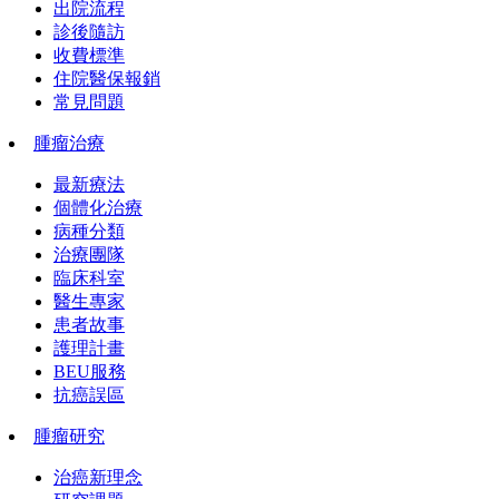
出院流程
診後隨訪
收費標準
住院醫保報銷
常見問題
腫瘤治療
最新療法
個體化治療
病種分類
治療團隊
臨床科室
醫生專家
患者故事
護理計畫
BEU服務
抗癌誤區
腫瘤研究
治癌新理念