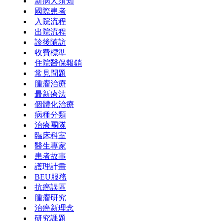
新病人須知
國際患者
入院流程
出院流程
診後隨訪
收費標準
住院醫保報銷
常見問題
腫瘤治療
最新療法
個體化治療
病種分類
治療團隊
臨床科室
醫生專家
患者故事
護理計畫
BEU服務
抗癌誤區
腫瘤研究
治癌新理念
研究課題