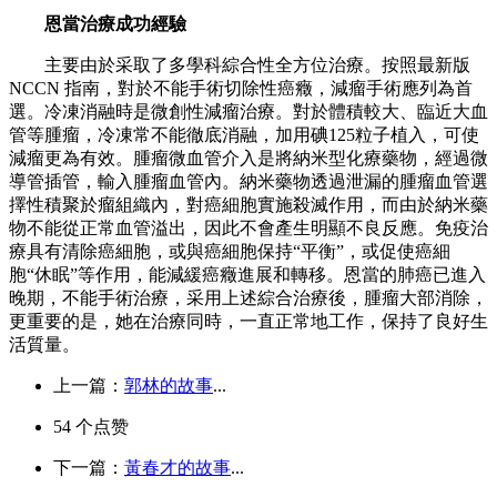
恩當治療成功經驗
主要由於采取了多學科綜合性全方位治療。按照最新版
NCCN
指南，對於不能手術切除性癌癥，減瘤手術應列為首
選。冷凍消融時是微創性減瘤治療。對於體積較大、臨近大血
管等腫瘤，冷凍常不能徹底消融，加用碘
125
粒子植入，可使
減瘤更為有效。腫瘤微血管介入是將納米型化療藥物，經過微
導管插管，輸入腫瘤血管內。納米藥物透過泄漏的腫瘤血管選
擇性積聚於瘤組織內，對癌細胞實施殺滅作用，而由於納米藥
物不能從正常血管溢出，因此不會產生明顯不良反應。免疫治
療具有清除癌細胞，或與癌細胞保持“平衡”，或促使癌細
胞“休眠”等作用，能減緩癌癥進展和轉移。恩當的肺癌已進入
晚期，不能手術治療，采用上述綜合治療後，腫瘤大部消除，
更重要的是，她在治療同時，一直正常地工作，保持了良好生
活質量。
上一篇：
郭林的故事
...
54
个点赞
下一篇：
黃春才的故事
...