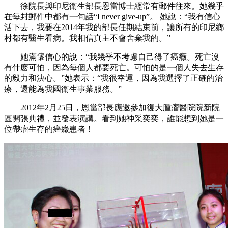
徐院長與印尼衛生部長恩當博士經常有郵件往來。她幾乎
在每封郵件中都有一句話“
I never give-up
”。
她說：“我有信心
活下去，我要在
2014
年我的部長任期結束前，讓所有的印尼鄉
村都有醫生看病。我相信真主不會舍棄我的。”
她滿懷信心的說：“我幾乎不考慮自己得了癌癥。死亡沒
有什麽可怕，因為每個人都要死亡。可怕的是一個人失去生存
的毅力和決心。”她表示：“我很幸運，因為我選擇了正確的治
療，還能為我國衛生事業服務。”
2012
年
2
月
25
日，恩當部長應邀參加復大腫瘤醫院院新院
區開張典禮，並發表演講。看到她神采奕奕，誰能想到她是一
位帶瘤生存的癌癥患者！