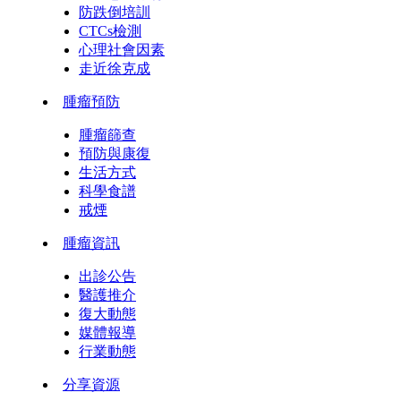
防跌倒培訓
CTCs檢測
心理社會因素
走近徐克成
腫瘤預防
腫瘤篩查
預防與康復
生活方式
科學食譜
戒煙
腫瘤資訊
出診公告
醫護推介
復大動態
媒體報導
行業動態
分享資源