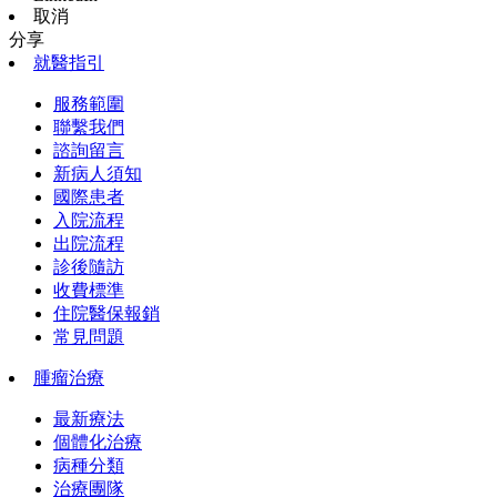
取消
分享
就醫指引
服務範圍
聯繫我們
諮詢留言
新病人須知
國際患者
入院流程
出院流程
診後隨訪
收費標準
住院醫保報銷
常見問題
腫瘤治療
最新療法
個體化治療
病種分類
治療團隊