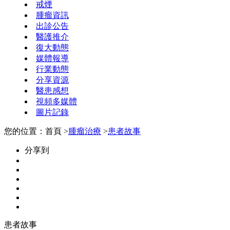
戒煙
腫瘤資訊
出診公告
醫護推介
復大動態
媒體報導
行業動態
分享資源
醫患感想
視頻多媒體
圖片記錄
您的位置：首頁 >
腫瘤治療
>
患者故事
分享到
患者故事