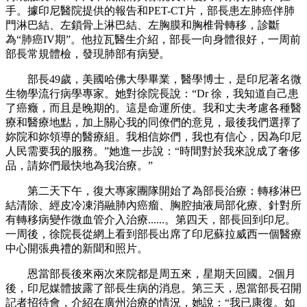
手。據印尼醫院提供的報告和
PET-CT
片，部長患左肺癌伴肺
門淋巴結、左鎖骨上淋巴結、左胸膜和胸椎骨轉移，診斷
為“肺癌
IV
期”。他拉瓦醫生介紹，部長一向身體很好，一周前
部長常規體檢，發現肺部有病變。
部長
49
歲，美國哈佛大學畢業，醫學博士，是印尼著名微
生物學流行病學專家。她對徐院長說：“
Dr
徐，我知道自己患
了癌癥，而且是晚期的。這是命運所使。我和丈夫考慮各種醫
療和醫療地點，加上關心我的同僚們的意見，最後我們選擇了
妳院和妳領導的醫療組。我相信妳們，我也有信心，因為印尼
人民需要我的服務。”她進一步說：“時間對於我來說成了奢侈
品，請妳們最快地為我治療。”
第二天下午，復大專家團隊開始了為部長治療：轉移淋巴
結清除、經皮冷凍消融肺內癌瘤、胸腔抽液局部化療、針對所
有轉移病變作微血管介入治療
......
。第四天，部長回到印尼。
一周後，徐院長從網上看到部長出席了印尼蘇拉威西一個醫療
中心開張典禮的新聞和照片。
恩當部長後來兩次來院都是周五來，星期天回國。
2
個月
後，印尼媒體披露了部長生病的消息。第三天，恩當部長召開
記者招待會，介紹在廣州治療的情況，她說：“我已康復。如