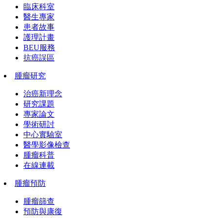
臨床科室
醫生專家
患者故事
護理計畫
BEU服務
抗癌誤區
腫瘤研究
治癌新理念
研究課題
專家論文
學術研討
中心實驗室
醫學影像檢查
腫瘤科普
在線連載
腫瘤預防
腫瘤篩查
預防與康復