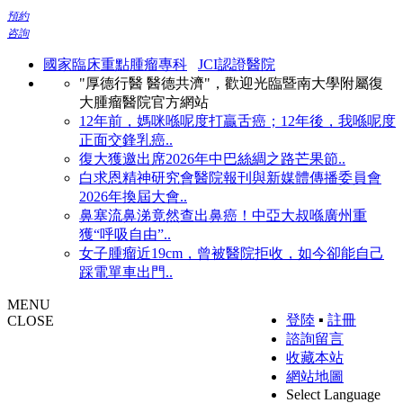
預約
咨詢
國家臨床重點腫瘤專科
JCI認證醫院
"厚德行醫 醫德共濟"，歡迎光臨暨南大學附屬復
大腫瘤醫院官方網站
12年前，媽咪喺呢度打贏舌癌；12年後，我喺呢度
正面交鋒乳癌..
復大獲邀出席2026年中巴絲綢之路芒果節..
白求恩精神研究會醫院報刊與新媒體傳播委員會
2026年換屆大會..
鼻塞流鼻涕竟然查出鼻癌！中亞大叔喺廣州重
獲“呼吸自由”..
女子腫瘤近19cm，曾被醫院拒收，如今卻能自己
踩電單車出門..
MENU
登陸
▪
註冊
CLOSE
諮詢留言
收藏本站
網站地圖
Select Language