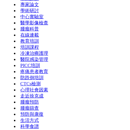
專家論文
學術研討
中心實驗室
醫學影像檢查
腫瘤科普
在線連載
教育培訓
培訓課程
冷凍治療護理
醫院感染管理
PICC培訓
疼痛患者教育
防跌倒培訓
CTCs檢測
心理社會因素
走近徐克成
腫瘤預防
腫瘤篩查
預防與康復
生活方式
科學食譜