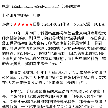
恩當（EndangRahayuSedyaningsih）部長的故事
非小細胞性肺癌—印尼
热度：
★★★★★
日期：
2014-06-24
作者：
None
来源：
FUDA
2011
年
11
月
28
日，我國衛生部長陳竺在北京約見廣州復大
腫瘤醫院領導。剛見面，陳部長就說他“深受感動”，在日內瓦
參加世界衛生組織大會時，印尼衛生部部長恩當博士一見到
他，就連連對他表示感謝，激動地介紹她在中國復大醫院治療
的經過。陳部長說：“我當時也很激動，因為我看出恩當部長
不僅對她的疾病治療的成功感到欣慰，而且對中國的社會、醫
療表示贊賞。妳們為中國爭了光。”
事情要追溯到
2010
年
11
月
6
日晚
8
時，徐克成院長突接印尼
來的電話，說第二天下午印尼衛生部長來我院住院治療，要求
在
3
天內完成檢查和治療，“不能影響部長的工作”
。
下午
4
點，印尼總領事館的汽車從白雲機場接來了恩當部
長。同來的有印尼總統醫療組阿裏將軍、部長私人醫生他拉
瓦、部長丈夫和印尼椰風醫院院長鄭子聯等。部長著一身印尼
傳統服裝，一下汽車就熱情與徐院長和復大專家打招呼、握