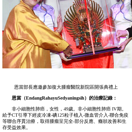
恩當部長應邀參加復大腫瘤醫院新院區開張典禮上
恩當（
EndangRahayuSedyaningsih
）的治療記錄：
非小細胞性肺癌，女性，
49
歲。非小細胞性肺癌
IV
期。
給予
CT
引導下經皮冷凍
-
碘
125
粒子植入
-
微血管介入
-
聯合免疫
等聯合序貫治療，取得腫瘤呈完全
-
部分反應、癥狀改善和生
存受益效果。