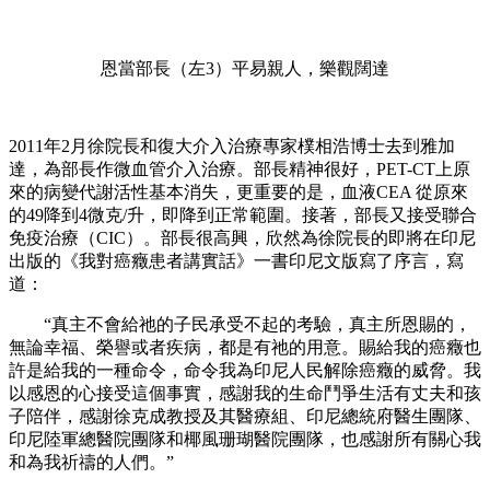
恩當部長（左3）平易親人，樂觀闊達
2011
年
2
月徐院長和復大介入治療專家樸相浩博士去到雅加
達，為部長作微血管介入治療。部長精神很好，
PET-CT
上原
來的病變代謝活性基本消失，更重要的是，血液
CEA
從原來
的
49
降到
4
微克
/
升，即降到正常範圍。接著，部長又接受聯合
免疫治療（
CIC
）。部長很高興，欣然為徐院長的即將在印尼
出版的《我對癌癥患者講實話》一書印尼文版寫了序言，寫
道：
“真主不會給祂的子民承受不起的考驗，真主所恩賜的，
無論幸福、榮譽或者疾病，都是有祂的用意。賜給我的癌癥也
許是給我的一種命令，命令我為印尼人民解除癌癥的威脅。我
以感恩的心接受這個事實，感謝我的生命鬥爭生活有丈夫和孩
子陪伴，感謝徐克成教授及其醫療組、印尼總統府醫生團隊、
印尼陸軍總醫院團隊和椰風珊瑚醫院團隊，也感謝所有關心我
和為我祈禱的人們。”