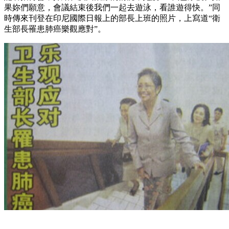
果妳們願意，會議結束後我們一起去遊泳，看誰遊得快。”同
時傳來刊登在印尼國際日報上的部長上班的照片，上寫道“衛
生部長罹患肺癌樂觀應對”。