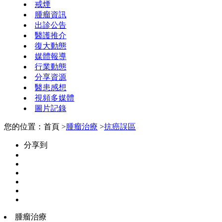
戒煙
腫瘤資訊
出診公告
醫護推介
復大動態
媒體報導
行業動態
分享資源
醫患感想
視頻多媒體
圖片記錄
您的位置：首頁 >
腫瘤治療
>
抗癌誤區
分享到
腫瘤治療