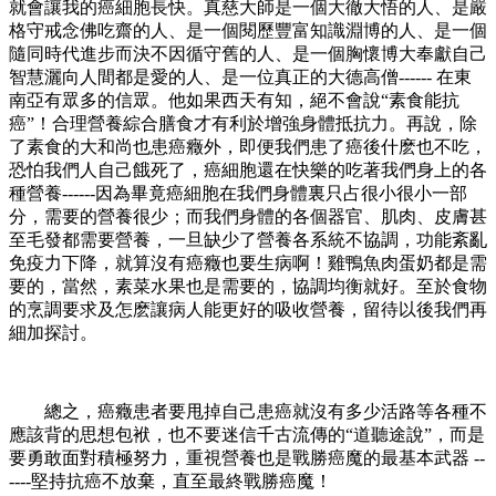
就會讓我的癌細胞長快。真慈大師是一個大徹大悟的人、是嚴
格守戒念佛吃齋的人、是一個閱歷豐富知識淵博的人、是一個
隨同時代進步而決不因循守舊的人、是一個胸懷博大奉獻自己
智慧灑向人間都是愛的人、是一位真正的大德高僧
------
在東
南亞有眾多的信眾。他如果西天有知，絕不會說“素食能抗
癌”！合理營養綜合膳食才有利於增強身體抵抗力。再說，除
了素食的大和尚也患癌癥外，即便我們患了癌後什麽也不吃，
恐怕我們人自己餓死了，癌細胞還在快樂的吃著我們身上的各
種營養
------
因為畢竟癌細胞在我們身體裏只占很小很小一部
分，需要的營養很少；而我們身體的各個器官、肌肉、皮膚甚
至毛發都需要營養，一旦缺少了營養各系統不協調，功能紊亂
免疫力下降，就算沒有癌癥也要生病啊！雞鴨魚肉蛋奶都是需
要的，當然，素菜水果也是需要的，協調均衡就好。至於食物
的烹調要求及怎麽讓病人能更好的吸收營養，留待以後我們再
細加探討。
總之，癌癥患者要甩掉自己患癌就沒有多少活路等各種不
應該背的思想包袱，也不要迷信千古流傳的“道聽途說”，而是
要勇敢面對積極努力，重視營養也是戰勝癌魔的最基本武器
--
----
堅持抗癌不放棄，直至最終戰勝癌魔！