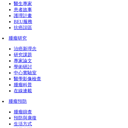
醫生專家
患者故事
護理計畫
BEU服務
抗癌誤區
腫瘤研究
治癌新理念
研究課題
專家論文
學術研討
中心實驗室
醫學影像檢查
腫瘤科普
在線連載
腫瘤預防
腫瘤篩查
預防與康復
生活方式