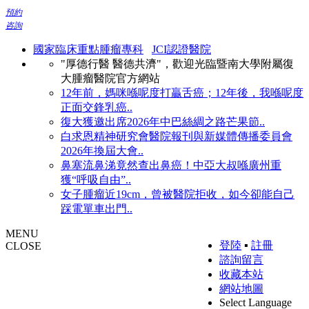
預約
咨詢
國家臨床重點腫瘤專科
JCI認證醫院
"厚德行醫 醫德共濟"，歡迎光臨暨南大學附屬復
大腫瘤醫院官方網站
12年前，媽咪喺呢度打贏舌癌；12年後，我喺呢度
正面交鋒乳癌..
復大獲邀出席2026年中巴絲綢之路芒果節..
白求恩精神研究會醫院報刊與新媒體傳播委員會
2026年換屆大會..
鼻塞流鼻涕竟然查出鼻癌！中亞大叔喺廣州重
獲“呼吸自由”..
女子腫瘤近19cm，曾被醫院拒收，如今卻能自己
踩電單車出門..
MENU
登陸
▪
註冊
CLOSE
諮詢留言
收藏本站
網站地圖
Select Language