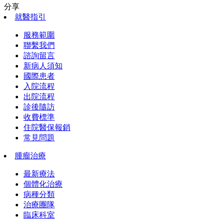
分享
就醫指引
服務範圍
聯繫我們
諮詢留言
新病人須知
國際患者
入院流程
出院流程
診後隨訪
收費標準
住院醫保報銷
常見問題
腫瘤治療
最新療法
個體化治療
病種分類
治療團隊
臨床科室