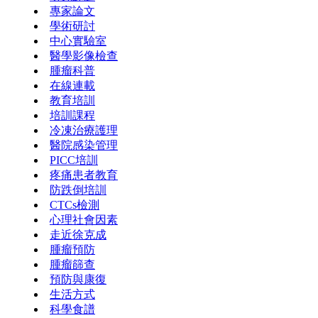
專家論文
學術研討
中心實驗室
醫學影像檢查
腫瘤科普
在線連載
教育培訓
培訓課程
冷凍治療護理
醫院感染管理
PICC培訓
疼痛患者教育
防跌倒培訓
CTCs檢測
心理社會因素
走近徐克成
腫瘤預防
腫瘤篩查
預防與康復
生活方式
科學食譜