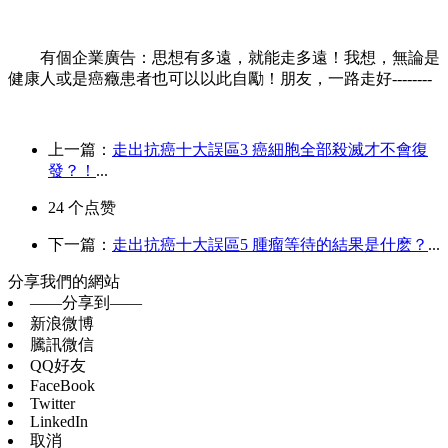
有個企業廣告：思想有多遠，就能走多遠！我想，無論是
健康人或是癌癥患者也可以以此自勵！朋友，一路走好
--------
上一篇：
走出抗癌十大誤區3 癌細胞全部殺滅才不會復
發？！
...
24
个点赞
下一篇：
走出抗癌十大誤區5 腫瘤等待的結果是什麽？
...
分享我們的網站
——分享到——
新浪微博
騰訊微信
QQ好友
FaceBook
Twitter
LinkedIn
取消