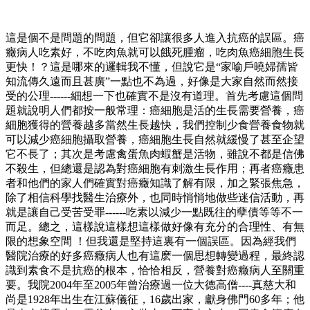
這是個不是問題的問題，但它卻讓很多人進入抗癌的誤區。癌
癥病人吃素好，不吃肉魚就可以餓死腫瘤，吃肉魚癌細胞生長
更快！？這是哪來的邏輯我不懂，但說它是“家喻戶曉婦孺皆
知流傳久遠而且甚廣”一點也不為過，好像是大家自然而然接
受的公理
------
細想一下也確實不是沒有道理。首先考慮這個問
題就說明人們都按一般常理：癌細胞是活的生長需要營養，癌
細胞獲得的營養越多當然生長越快，我們控制少食營養食物就
可以減少癌細胞攝取營養，癌細胞生長自然就緩慢了甚至企望
它不長了；其次是考慮禽蛋魚肉蝦蟹是活物，雖說不都是信佛
不殺生，但總還是認為對癌細胞有刺激生長作用；再者癌癥患
者和他們的家人們確實對癌癥知識了解有限，加之緊張焦急，
除了相信科學找醫生治療外，也同時悄悄地做些迷信活動，再
就是讓自己受苦受罪
------
吃素以減少一點既往的孽債等等不一
而足。總之，這樣說這樣想這樣做好像有充分的合理性、有無
限的想象空間
！但我還是堅持這裏有一個誤區。因為經我們
醫院治療的好多癌癥病人也有這麽一個思想轉變過程，最終認
識到素食不是抗癌的根本，恰恰相反，營養對癌癥病人至關重
要。我院
2004
年至
2005
年曾治療過一位大德高僧
----
真慈大和
尚是
1928
年出生在江蘇儀征，
16
歲出家，獻身佛門
60
多年；他