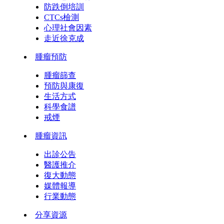
防跌倒培訓
CTCs檢測
心理社會因素
走近徐克成
腫瘤預防
腫瘤篩查
預防與康復
生活方式
科學食譜
戒煙
腫瘤資訊
出診公告
醫護推介
復大動態
媒體報導
行業動態
分享資源