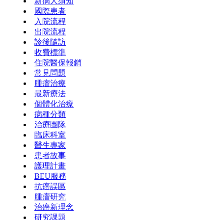
新病人須知
國際患者
入院流程
出院流程
診後隨訪
收費標準
住院醫保報銷
常見問題
腫瘤治療
最新療法
個體化治療
病種分類
治療團隊
臨床科室
醫生專家
患者故事
護理計畫
BEU服務
抗癌誤區
腫瘤研究
治癌新理念
研究課題