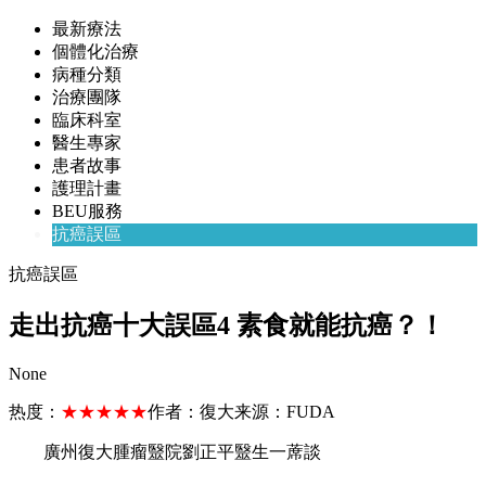
最新療法
個體化治療
病種分類
治療團隊
臨床科室
醫生專家
患者故事
護理計畫
BEU服務
抗癌誤區
抗癌誤區
走出抗癌十大誤區4 素食就能抗癌？！
None
热度：
★★★★★
作者：
復大
来源：
FUDA
廣州復大腫瘤毉院劉正平毉生一蓆談