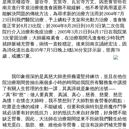
是南京棲霞寺、靈谷寺、玄奘寺、瓦官寺方丈。因患食管癌在
南京進行常規治療後進食困難不能緩解，他不希望再用還是不
能解決問題的傳統方法，為尋求新的治療方法而於
2004
年
7
月
23
日到我們醫院治療，予上碘粒子支架和光動力治療，進食恢
復正常於
8
月
23
出院；於
2004
年
8
月
28
日到
10
月
3
日第二次住我
院行介入治療和免疫治療；
2005
年
3
月
21
日到
4
月
17
日在我院第
3
次鞏固治療；大師嚴格素食，在治療期間凡進食較少時我們
就靜脈補充營養，病情一直較穩定。後來回南京誦經宏法，因
為消化道出血在
05
年
7
月
5
日晚上
8
點
36
分安詳示寂，世壽
78
歲，戒臘
57
夏。
我印象很深的是真慈大師患癌癥還堅持練功，並且在他住
院治療期間曾抽出兩個多小時的時間給我院所有醫務集中講授
了有關人生哲理的生動一課，其真諦就是象他的法號
-----
-
“真”和“慈”：做人要真實、真誠、真心，慈善、慈愛、慈悲
為懷！在懷念大師時，我不禁想到了大師對飲食營養的觀點：
吃齋是念佛的戒律，不能破戒，但要和疾病特別是癌魔作鬥爭
就必須要有好的抵抗力，好的抵抗力來自好身體，好身體不能
缺乏營養。因此，大法師在治療期間從來不拒絕我們醫生給他
補充蛋白、脂肪、糖、維他命等營養，從沒有說妳們補充營養