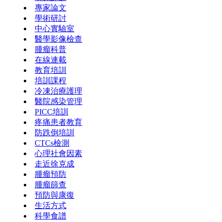
專家論文
學術研討
中心實驗室
醫學影像檢查
腫瘤科普
在線連載
教育培訓
培訓課程
冷凍治療護理
醫院感染管理
PICC培訓
疼痛患者教育
防跌倒培訓
CTCs檢測
心理社會因素
走近徐克成
腫瘤預防
腫瘤篩查
預防與康復
生活方式
科學食譜