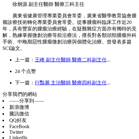
徐炯源 副主任醫師 醫療三科主任
廣東省健康管理專業委員會常委，廣東省醫學教育協會腫
瘤診療技術轉化專業委員會常委。從事腫瘤科臨床工作近20
年，具有豐富的腫瘤治療經驗，在疑難雜症方面亦有獨特的見
解，熟練掌握微創治療等前沿療法，擅長對各類頭頸腫瘤外科
手術、中晚期惡性腫瘤微創治療與個體化治療。曾發表多篇
SCI論文。
上一篇：
王峰 副主任醫師 醫療二科副主任
...
24
个点赞
下一篇：
行豔麗 主治醫師 醫療四科副主任
...
分享我們的網站
——分享到——
新浪微博
騰訊微信
QQ好友
FaceBook
Twitter
LinkedIn