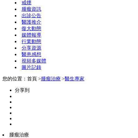
戒煙
腫瘤資訊
出診公告
醫護推介
復大動態
媒體報導
行業動態
分享資源
醫患感想
視頻多媒體
圖片記錄
您的位置：首頁 >
腫瘤治療
>
醫生專家
分享到
腫瘤治療