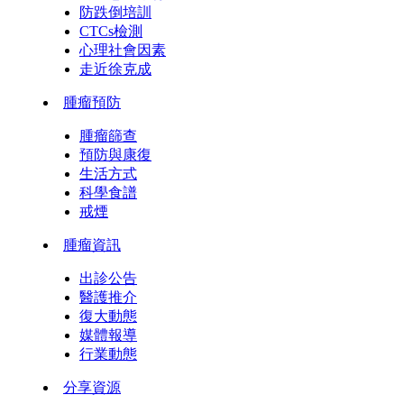
防跌倒培訓
CTCs檢測
心理社會因素
走近徐克成
腫瘤預防
腫瘤篩查
預防與康復
生活方式
科學食譜
戒煙
腫瘤資訊
出診公告
醫護推介
復大動態
媒體報導
行業動態
分享資源