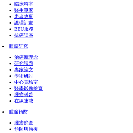
臨床科室
醫生專家
患者故事
護理計畫
BEU服務
抗癌誤區
腫瘤研究
治癌新理念
研究課題
專家論文
學術研討
中心實驗室
醫學影像檢查
腫瘤科普
在線連載
腫瘤預防
腫瘤篩查
預防與康復