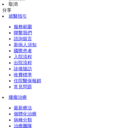
取消
分享
就醫指引
服務範圍
聯繫我們
諮詢留言
新病人須知
國際患者
入院流程
出院流程
診後隨訪
收費標準
住院醫保報銷
常見問題
腫瘤治療
最新療法
個體化治療
病種分類
治療團隊