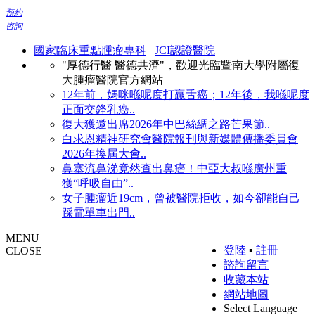
預約
咨詢
國家臨床重點腫瘤專科
JCI認證醫院
"厚德行醫 醫德共濟"，歡迎光臨暨南大學附屬復
大腫瘤醫院官方網站
12年前，媽咪喺呢度打贏舌癌；12年後，我喺呢度
正面交鋒乳癌..
復大獲邀出席2026年中巴絲綢之路芒果節..
白求恩精神研究會醫院報刊與新媒體傳播委員會
2026年換屆大會..
鼻塞流鼻涕竟然查出鼻癌！中亞大叔喺廣州重
獲“呼吸自由”..
女子腫瘤近19cm，曾被醫院拒收，如今卻能自己
踩電單車出門..
MENU
登陸
▪
註冊
CLOSE
諮詢留言
收藏本站
網站地圖
Select Language