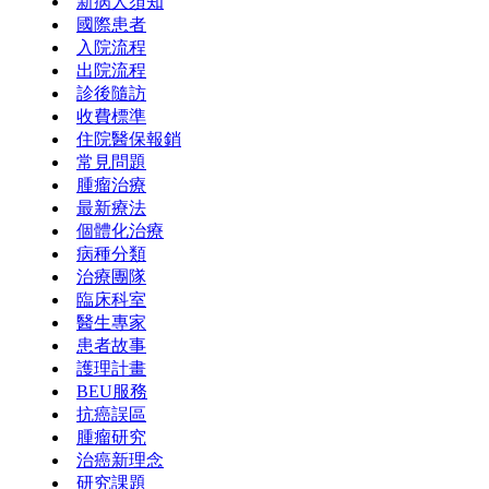
新病人須知
國際患者
入院流程
出院流程
診後隨訪
收費標準
住院醫保報銷
常見問題
腫瘤治療
最新療法
個體化治療
病種分類
治療團隊
臨床科室
醫生專家
患者故事
護理計畫
BEU服務
抗癌誤區
腫瘤研究
治癌新理念
研究課題