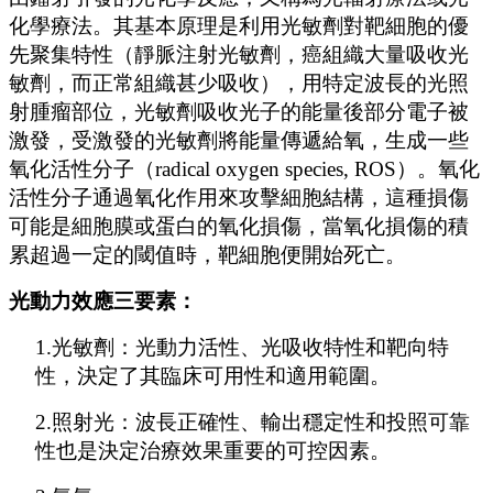
化學療法。其基本原理是利用光敏劑對靶細胞的優
先聚集特性（靜脈注射光敏劑，癌組織大量吸收光
敏劑，而正常組織甚少吸收），用特定波長的光照
射腫瘤部位，光敏劑吸收光子的能量後部分電子被
激發，受激發的光敏劑將能量傳遞給氧，生成一些
氧化活性分子（radical oxygen species, ROS）。氧化
活性分子通過氧化作用來攻擊細胞結構，這種損傷
可能是細胞膜或蛋白的氧化損傷，當氧化損傷的積
累超過一定的閾值時，靶細胞便開始死亡。
光動力效應三要素：
1.
光敏劑：光動力活性、光吸收特性和靶向特
性，決定了其臨床可用性和適用範圍。
2.
照射光：波長正確性、輸出穩定性和投照可靠
性也是決定治療效果重要的可控因素。