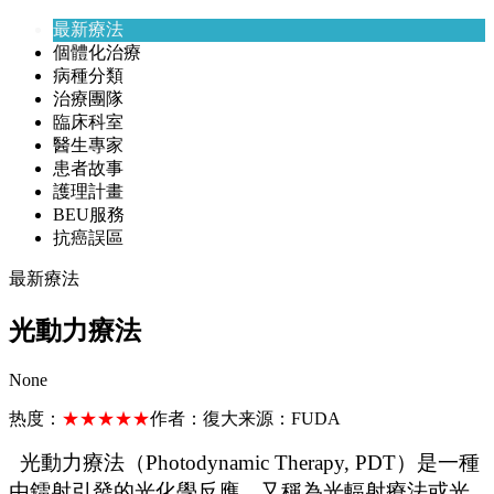
最新療法
個體化治療
病種分類
治療團隊
臨床科室
醫生專家
患者故事
護理計畫
BEU服務
抗癌誤區
最新療法
光動力療法
None
热度：
★★★★★
作者：
復大
来源：
FUDA
光動力療法（
Photodynamic Therapy, PDT）是一種
由鐳射引發的光化學反應，又稱為光輻射療法或光