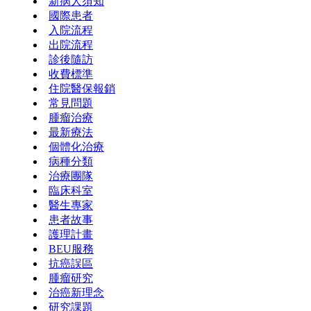
新病人須知
國際患者
入院流程
出院流程
診後隨訪
收費標準
住院醫保報銷
常見問題
腫瘤治療
最新療法
個體化治療
病種分類
治療團隊
臨床科室
醫生專家
患者故事
護理計畫
BEU服務
抗癌誤區
腫瘤研究
治癌新理念
研究課題