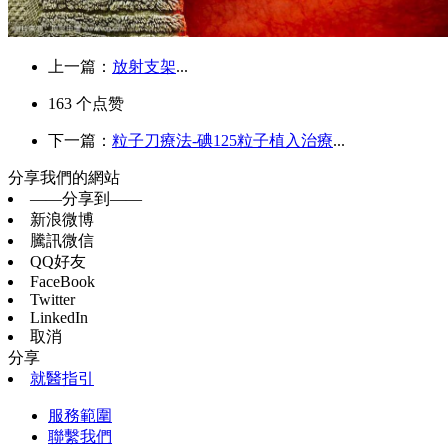
上一篇：
放射支架
...
163
个点赞
下一篇：
粒子刀療法-碘125粒子植入治療
...
分享我們的網站
——分享到——
新浪微博
騰訊微信
QQ好友
FaceBook
Twitter
LinkedIn
取消
分享
就醫指引
服務範圍
聯繫我們