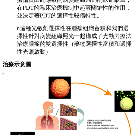
在
PDT的臨床治療機制中起著關鍵性的作用，
並決定著PDT的選擇性殺傷特性。
n
這種光敏劑選擇性在腫瘤組織蓄積和我們選
擇性針對病變組織照光一起構成了光動力療法
治療腫瘤的雙選擇性（藥物選擇性富積和選擇
性光照啟動）。
治療示意圖