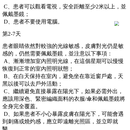
C、患者可以觀看電視，安全距離至少2米以上，並
佩戴墨鏡；
D、患者不要使用電腦。
第
2-7天
患者眼睛依然對較強的光線敏感，皮膚對光仍是敏
感的，仍然需要佩戴墨鏡，並注意以下事項：
A、漸漸增加室內照明光線，在這個星期可以慢慢
恢復到正常的室內照明狀態；
B、在白天保持在室內，避免坐在靠近窗戶處，天
黑以後可以去戶外活動；
C、繼續避免直接暴露在陽光下，如果必需外出，
應該用深色、緊密編織面料的衣服/傘和佩戴墨鏡將
全身完全覆蓋。
D、如果患者不小心暴露皮膚在陽光下，可能會遇
到刺痛或燒灼感，應立即遠離光照區，並立即就
醫。