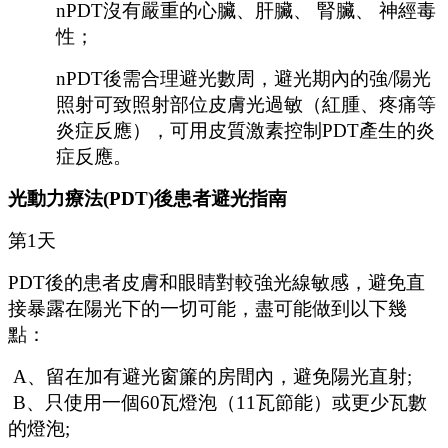
n
PDT沒有嚴重的心臟、肝臟、 腎臟、 神經毒
性；
n
PDT後需合理避光數周，避光期內的強/陽光
照射可致照射部位皮膚光過敏（紅腫、疼痛等
炎症反應），可用皮質激素控制PDT產生的炎
症反應。
光動力療法
(PDT)後患者避光指南
第
1天
PDT後的患者皮膚和眼睛對較強光線敏感，避免直
接暴露在陽光下的一切可能，盡可能做到以下幾
點：
A、留在加有避光窗簾的房間內，避免陽光直射;
B、只使用一個60瓦燈泡（11瓦節能）或更少瓦數
的燈泡;