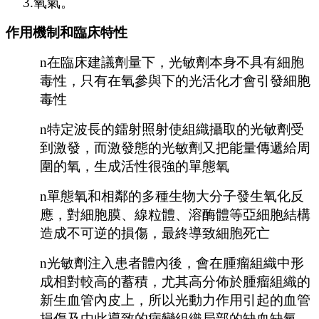
3.
氧氣。
作用機制和臨床特性
n
在臨床建議劑量下，光敏劑本身不具有細胞
毒性，只有在氧參與下的光活化才會引發細胞
毒性
n
特定波長的鐳射照射使組織攝取的光敏劑受
到激發，而激發態的光敏劑又把能量傳遞給周
圍的氧，生成活性很強的單態氧
n
單態氧和相鄰的多種生物大分子發生氧化反
應，對細胞膜、線粒體、溶酶體等亞細胞結構
造成不可逆的損傷，最終導致細胞死亡
n
光敏劑注入患者體內後，會在腫瘤組織中形
成相對較高的蓄積，尤其高分佈於腫瘤組織的
新生血管內皮上，所以光動力作用引起的血管
損傷及由此導致的病變組織局部的缺血缺氧，