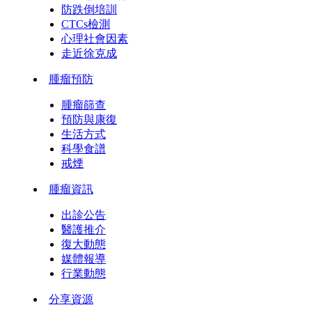
防跌倒培訓
CTCs檢測
心理社會因素
走近徐克成
腫瘤預防
腫瘤篩查
預防與康復
生活方式
科學食譜
戒煙
腫瘤資訊
出診公告
醫護推介
復大動態
媒體報導
行業動態
分享資源