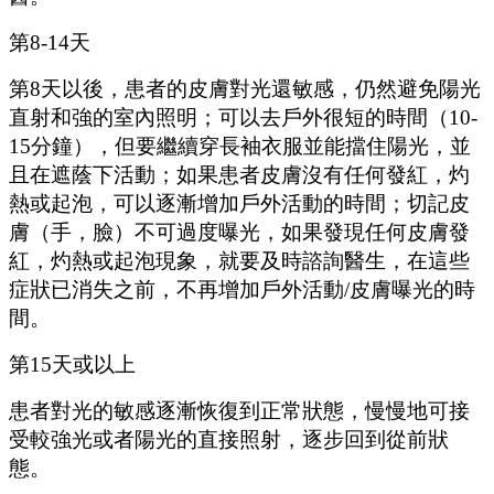
第
8-14天
第
8天以後，患者的皮膚對光還敏感，仍然避免陽光
直射和強的室內照明；可以去戶外很短的時間（10-
15分鐘），但要繼續穿長袖衣服並能擋住陽光，並
且在遮蔭下活動；如果患者皮膚沒有任何發紅，灼
熱或起泡，可以逐漸增加戶外活動的時間；切記皮
膚（手，臉）不可過度曝光，如果發現任何皮膚發
紅，灼熱或起泡現象，就要及時諮詢醫生，在這些
症狀已消失之前，不再增加戶外活動/皮膚曝光的時
間。
第
15天或以上
患者對光的敏感逐漸恢復到正常狀態，慢慢地可接
受較強光或者陽光的直接照射，逐步回到從前狀
態。