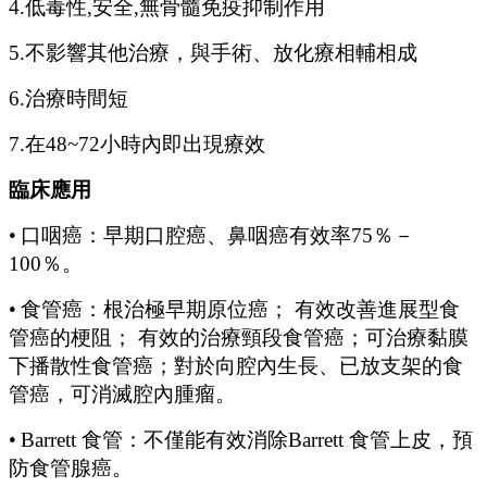
4.低毒性,安全,無骨髓免疫抑制作用
5.不影響其他治療，與手術、放化療相輔相成
6.治療時間短
7.在48~72小時內即出現療效
臨床應用
•
口咽癌：早期口腔癌、鼻咽癌有效率
75％－
100％。
•
食管癌：根治極早期原位癌；
有效改善進展型食
管癌的梗阻；
有效的治療頸段食管癌；可治療黏膜
下播散性食管癌；對於向腔內生長、已放支架的食
管癌，可消滅腔內腫瘤。
•
Barrett 食管：不僅能有效消除Barrett 食管上皮，預
防食管腺癌。