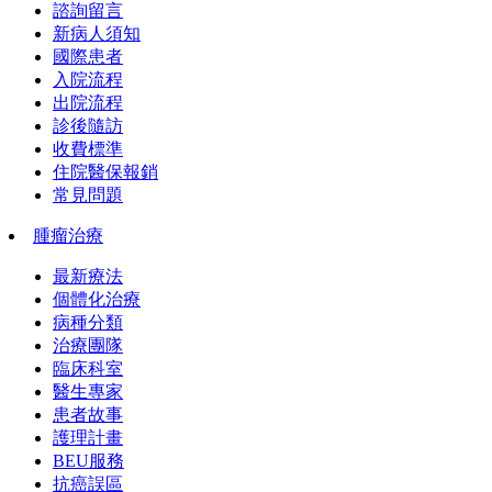
諮詢留言
新病人須知
國際患者
入院流程
出院流程
診後隨訪
收費標準
住院醫保報銷
常見問題
腫瘤治療
最新療法
個體化治療
病種分類
治療團隊
臨床科室
醫生專家
患者故事
護理計畫
BEU服務
抗癌誤區