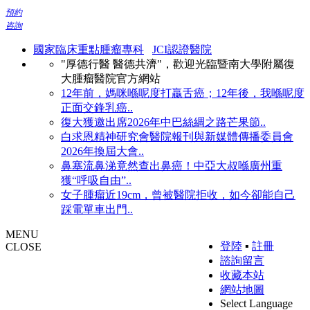
預約
咨詢
國家臨床重點腫瘤專科
JCI認證醫院
"厚德行醫 醫德共濟"，歡迎光臨暨南大學附屬復
大腫瘤醫院官方網站
12年前，媽咪喺呢度打贏舌癌；12年後，我喺呢度
正面交鋒乳癌..
復大獲邀出席2026年中巴絲綢之路芒果節..
白求恩精神研究會醫院報刊與新媒體傳播委員會
2026年換屆大會..
鼻塞流鼻涕竟然查出鼻癌！中亞大叔喺廣州重
獲“呼吸自由”..
女子腫瘤近19cm，曾被醫院拒收，如今卻能自己
踩電單車出門..
MENU
登陸
▪
註冊
CLOSE
諮詢留言
收藏本站
網站地圖
Select Language