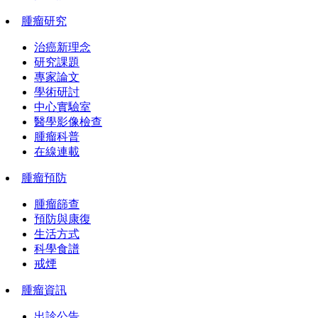
腫瘤研究
治癌新理念
研究課題
專家論文
學術研討
中心實驗室
醫學影像檢查
腫瘤科普
在線連載
腫瘤預防
腫瘤篩查
預防與康復
生活方式
科學食譜
戒煙
腫瘤資訊
出診公告