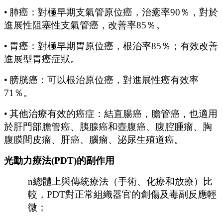
•
肺癌：
對極早期支氣管原位癌，治癒率
90％，對於
進展性阻塞性支氣管癌，改善率85％。
•
胃癌：對極早期胃原位癌，根治率
85％；有效改善
進展型胃癌症狀。
•
膀胱癌：可以根治原位癌，對進展性癌有效率
71％。
•
其他治療有效的癌症：結直腸癌，膽管癌，也適用
於肝門部膽管癌、胰腺癌和壺腹癌、腹腔腫瘤、胸
腹膜間皮瘤、肝癌、腦瘤、泌尿生殖道癌。
光動力療法
(PDT)的副作用
n
總體上與傳統療法（手術、化療和放療）比
較，
PDT對正常組織器官的創傷及毒副反應輕
微；