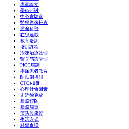
專家論文
學術研討
中心實驗室
醫學影像檢查
腫瘤科普
在線連載
教育培訓
培訓課程
冷凍治療護理
醫院感染管理
PICC培訓
疼痛患者教育
防跌倒培訓
CTCs檢測
心理社會因素
走近徐克成
腫瘤預防
腫瘤篩查
預防與康復
生活方式
科學食譜