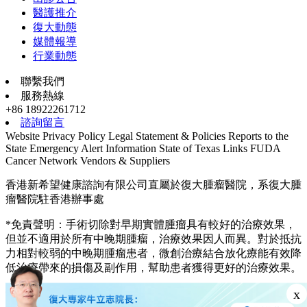
醫護推介
復大動態
媒體報導
行業動態
聯繫我們
服務熱線
+86 18922261712
諮詢留言
Website Privacy Policy
Legal Statement & Policies
Reports to the
State
Emergency Alert Information
State of Texas Links
FUDA
Cancer Network
Vendors & Suppliers
香港新希望健康諮詢有限公司直屬於復大腫瘤醫院，系復大腫
瘤醫院駐香港辦事處
*免責聲明：手術切除對早期實體腫瘤具有較好的治療效果，
但並不適用於所有中晚期腫瘤，治療效果因人而異。對於抵抗
力相對較弱的中晚期腫瘤患者，微創治療結合放化療能有效降
低治療帶來的損傷及副作用，幫助患者獲得更好的治療效果。
© 2003—2026, fuda cancer hospital. All rights reserved.
x