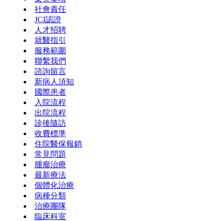
社會責任
JCI認證
人才招聘
就醫指引
服務範圍
聯繫我們
諮詢留言
新病人須知
國際患者
入院流程
出院流程
診後隨訪
收費標準
住院醫保報銷
常見問題
腫瘤治療
最新療法
個體化治療
病種分類
治療團隊
臨床科室