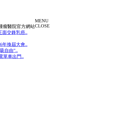
MENU
CLOSE
大腫瘤醫院官方網站
面交鋒乳癌..
年換屆大會..
自由”..
單車出門..