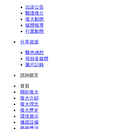
出診公告
醫護推介
復大動態
媒體報導
行業動態
分享資源
醫患感想
視頻多媒體
圖片記錄
諮詢留言
首頁
關於復大
復大介紹
復大理念
復大歷史
環境展示
儀器設備
榮譽獎項