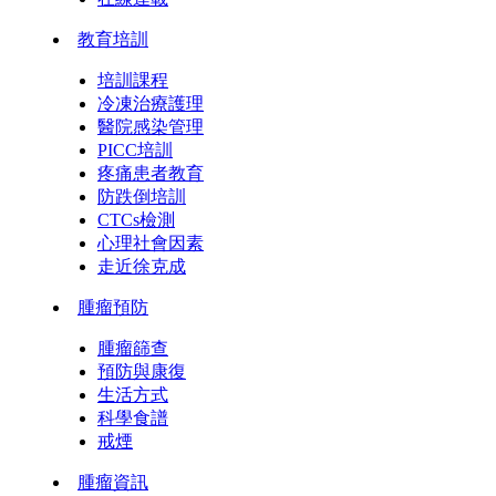
教育培訓
培訓課程
冷凍治療護理
醫院感染管理
PICC培訓
疼痛患者教育
防跌倒培訓
CTCs檢測
心理社會因素
走近徐克成
腫瘤預防
腫瘤篩查
預防與康復
生活方式
科學食譜
戒煙
腫瘤資訊