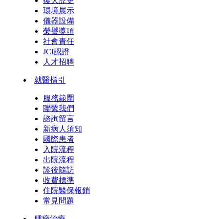
復大歷史
環境展示
儀器設備
榮譽獎項
社會責任
JCI認證
人才招聘
就醫指引
服務範圍
聯繫我們
諮詢留言
新病人須知
國際患者
入院流程
出院流程
診後隨訪
收費標準
住院醫保報銷
常見問題
腫瘤治療