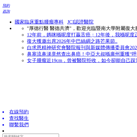
預約
咨詢
國家臨床重點腫瘤專科
JCI認證醫院
"厚德行醫 醫德共濟"，歡迎光臨暨南大學附屬復
12年前，媽咪喺呢度打贏舌癌；12年後，我喺呢度正
復大獲邀出席2026年中巴絲綢之路芒果節..
白求恩精神研究會醫院報刊與新媒體傳播委員會2026
鼻塞流鼻涕竟然查出鼻癌！中亞大叔喺廣州重獲“呼吸
女子腫瘤近19cm，曾被醫院拒收，如今卻能自己踩電
在線預約
查找醫生
聯繫我們