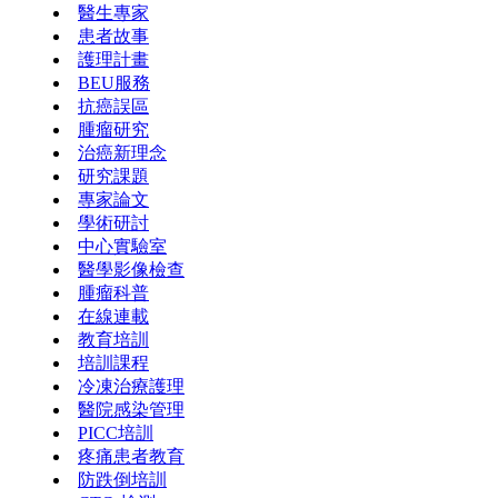
醫生專家
患者故事
護理計畫
BEU服務
抗癌誤區
腫瘤研究
治癌新理念
研究課題
專家論文
學術研討
中心實驗室
醫學影像檢查
腫瘤科普
在線連載
教育培訓
培訓課程
冷凍治療護理
醫院感染管理
PICC培訓
疼痛患者教育
防跌倒培訓