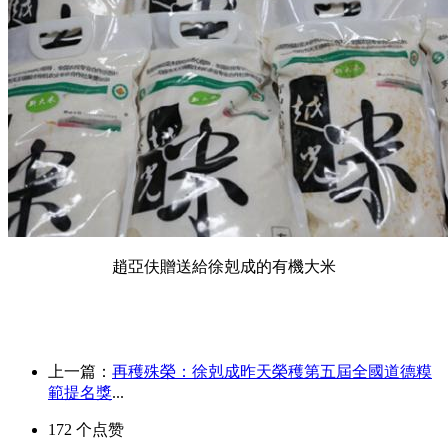
趙亞伕贈送給徐剋成的有機大米
上一篇：
再穫殊榮：徐剋成昨天榮穫第五屆全國道德糢
範提名獎
...
172
个点赞