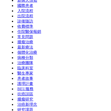
新病人須知
國際患者
入院流程
出院流程
診後隨訪
收費標準
住院醫保報銷
常見問題
腫瘤治療
最新療法
個體化治療
病種分類
治療團隊
臨床科室
醫生專家
患者故事
護理計畫
BEU服務
抗癌誤區
腫瘤研究
治癌新理念
研究課題