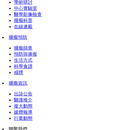
學術研討
中心實驗室
醫學影像檢查
腫瘤科普
在線連載
腫瘤預防
腫瘤篩查
預防與康復
生活方式
科學食譜
戒煙
腫瘤資訊
出診公告
醫護推介
復大動態
媒體報導
行業動態
聯繫我們