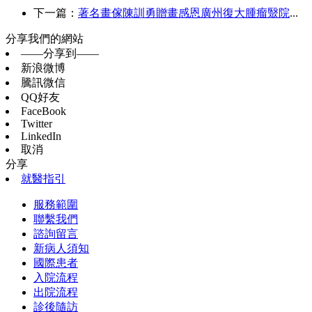
下一篇：
著名畫傢陳訓勇贈畫感恩廣州復大腫瘤毉院
...
分享我們的網站
——分享到——
新浪微博
騰訊微信
QQ好友
FaceBook
Twitter
LinkedIn
取消
分享
就醫指引
服務範圍
聯繫我們
諮詢留言
新病人須知
國際患者
入院流程
出院流程
診後隨訪