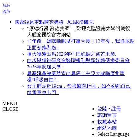
預約
咨詢
國家臨床重點腫瘤專科
JCI認證醫院
"厚德行醫 醫德共濟"，歡迎光臨暨南大學附屬復
大腫瘤醫院官方網站
12年前，媽咪喺呢度打贏舌癌；12年後，我喺呢度
正面交鋒乳癌..
復大獲邀出席2026年中巴絲綢之路芒果節..
白求恩精神研究會醫院報刊與新媒體傳播委員會
2026年換屆大會..
鼻塞流鼻涕竟然查出鼻癌！中亞大叔喺廣州重
獲“呼吸自由”..
女子腫瘤近19cm，曾被醫院拒收，如今卻能自己
踩電單車出門..
MENU
登陸
▪
註冊
CLOSE
諮詢留言
收藏本站
網站地圖
Select Language