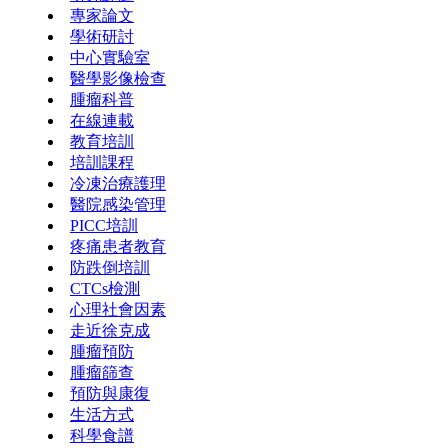
專家論文
學術研討
中心實驗室
醫學影像檢查
腫瘤科普
在線連載
教育培訓
培訓課程
冷凍治療護理
醫院感染管理
PICC培訓
疼痛患者教育
防跌倒培訓
CTCs檢測
心理社會因素
走近徐克成
腫瘤預防
腫瘤篩查
預防與康復
生活方式
科學食譜