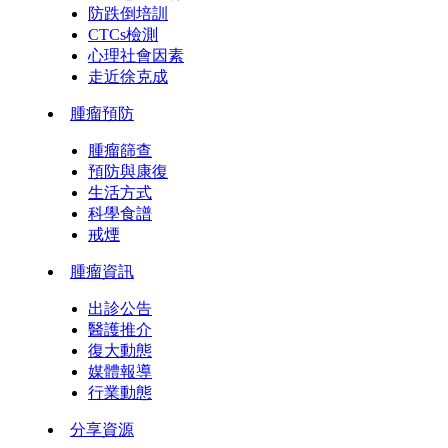
防跌倒培訓
CTCs檢測
心理社會因素
走近徐克成
腫瘤預防
腫瘤篩查
預防與康復
生活方式
科學食譜
戒煙
腫瘤資訊
出診公告
醫護推介
復大動態
媒體報導
行業動態
分享資源