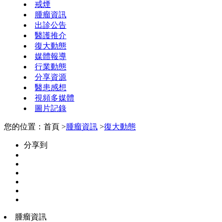
戒煙
腫瘤資訊
出診公告
醫護推介
復大動態
媒體報導
行業動態
分享資源
醫患感想
視頻多媒體
圖片記錄
您的位置：首頁 >
腫瘤資訊
>
復大動態
分享到
腫瘤資訊