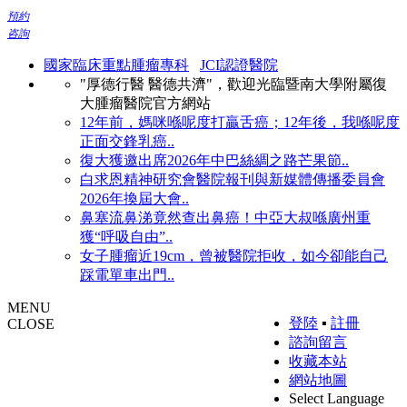
預約
咨詢
國家臨床重點腫瘤專科
JCI認證醫院
"厚德行醫 醫德共濟"，歡迎光臨暨南大學附屬復
大腫瘤醫院官方網站
12年前，媽咪喺呢度打贏舌癌；12年後，我喺呢度
正面交鋒乳癌..
復大獲邀出席2026年中巴絲綢之路芒果節..
白求恩精神研究會醫院報刊與新媒體傳播委員會
2026年換屆大會..
鼻塞流鼻涕竟然查出鼻癌！中亞大叔喺廣州重
獲“呼吸自由”..
女子腫瘤近19cm，曾被醫院拒收，如今卻能自己
踩電單車出門..
MENU
登陸
▪
註冊
CLOSE
諮詢留言
收藏本站
網站地圖
Select Language