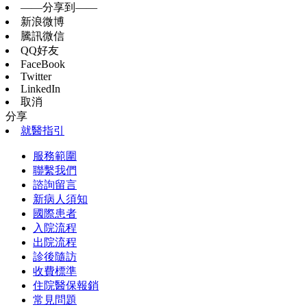
——分享到——
新浪微博
騰訊微信
QQ好友
FaceBook
Twitter
LinkedIn
取消
分享
就醫指引
服務範圍
聯繫我們
諮詢留言
新病人須知
國際患者
入院流程
出院流程
診後隨訪
收費標準
住院醫保報銷
常見問題