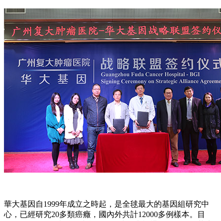
華大基因自1999年成立之時起，是全毬最大的基因組研究中
心，已經研究20多類癌癥，國內外共計12000多例樣本。目