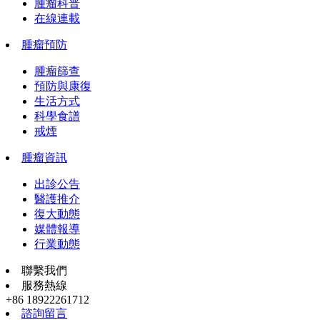
腫瘤科普
在線連載
腫瘤預防
腫瘤篩查
預防與康復
生活方式
科學食譜
戒煙
腫瘤資訊
出診公告
醫護推介
復大動態
媒體報導
行業動態
聯繫我們
服務熱線
+86 18922261712
諮詢留言