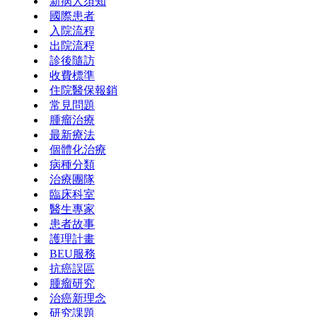
新病人須知
國際患者
入院流程
出院流程
診後隨訪
收費標準
住院醫保報銷
常見問題
腫瘤治療
最新療法
個體化治療
病種分類
治療團隊
臨床科室
醫生專家
患者故事
護理計畫
BEU服務
抗癌誤區
腫瘤研究
治癌新理念
研究課題