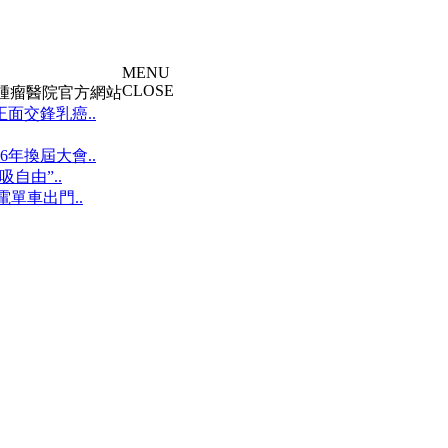
MENU
CLOSE
大腫瘤醫院官方網站
面交鋒乳癌..
年換屆大會..
自由”..
單車出門..