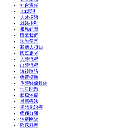
社會責任
JCI認證
人才招聘
就醫指引
服務範圍
聯繫我們
諮詢留言
新病人須知
國際患者
入院流程
出院流程
診後隨訪
收費標準
住院醫保報銷
常見問題
腫瘤治療
最新療法
個體化治療
病種分類
治療團隊
臨床科室