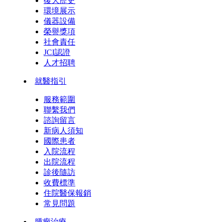
復大歷史
環境展示
儀器設備
榮譽獎項
社會責任
JCI認證
人才招聘
就醫指引
服務範圍
聯繫我們
諮詢留言
新病人須知
國際患者
入院流程
出院流程
診後隨訪
收費標準
住院醫保報銷
常見問題
腫瘤治療