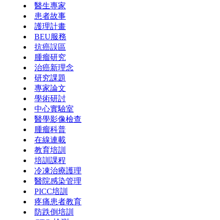
醫生專家
患者故事
護理計畫
BEU服務
抗癌誤區
腫瘤研究
治癌新理念
研究課題
專家論文
學術研討
中心實驗室
醫學影像檢查
腫瘤科普
在線連載
教育培訓
培訓課程
冷凍治療護理
醫院感染管理
PICC培訓
疼痛患者教育
防跌倒培訓