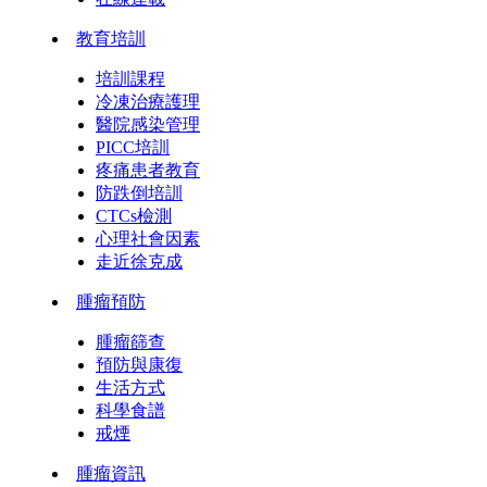
教育培訓
培訓課程
冷凍治療護理
醫院感染管理
PICC培訓
疼痛患者教育
防跌倒培訓
CTCs檢測
心理社會因素
走近徐克成
腫瘤預防
腫瘤篩查
預防與康復
生活方式
科學食譜
戒煙
腫瘤資訊