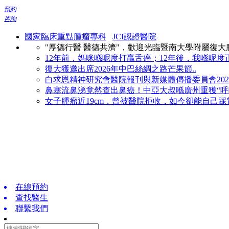
預約
咨詢
國家臨床重點腫瘤專科
JCI認證醫院
"厚德行醫 醫德共濟"，歡迎光臨暨南大學附屬復
12年前，媽咪喺呢度打贏舌癌；12年後，我喺呢度正
復大獲邀出席2026年中巴絲綢之路芒果節..
白求恩精神研究會醫院報刊與新媒體傳播委員會2026
鼻塞流鼻涕竟然查出鼻癌！中亞大叔喺廣州重獲“呼吸
女子腫瘤近19cm，曾被醫院拒收，如今卻能自己踩電
在線預約
查找醫生
聯繫我們