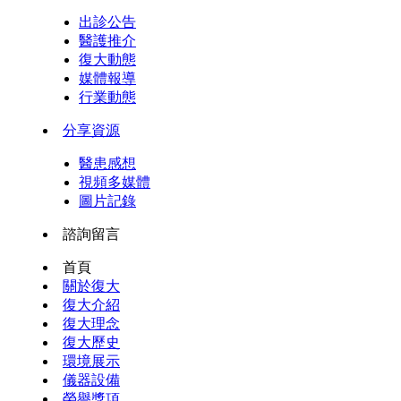
出診公告
醫護推介
復大動態
媒體報導
行業動態
分享資源
醫患感想
視頻多媒體
圖片記錄
諮詢留言
首頁
關於復大
復大介紹
復大理念
復大歷史
環境展示
儀器設備
榮譽獎項