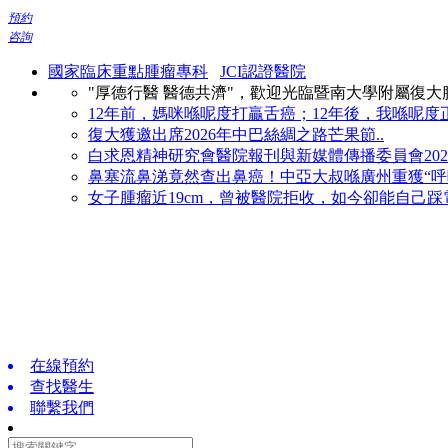
預約
咨詢
國家臨床重點腫瘤專科
JCI認證醫院
"厚德行醫 醫德共濟"，歡迎光臨暨南大學附屬復
12年前，媽咪喺呢度打贏舌癌；12年後，我喺呢度正
復大獲邀出席2026年中巴絲綢之路芒果節..
白求恩精神研究會醫院報刊與新媒體傳播委員會2026
鼻塞流鼻涕竟然查出鼻癌！中亞大叔喺廣州重獲“呼吸
女子腫瘤近19cm，曾被醫院拒收，如今卻能自己踩電
在線預約
查找醫生
聯繫我們