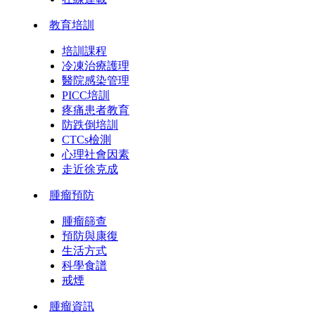
教育培訓
培訓課程
冷凍治療護理
醫院感染管理
PICC培訓
疼痛患者教育
防跌倒培訓
CTCs檢測
心理社會因素
走近徐克成
腫瘤預防
腫瘤篩查
預防與康復
生活方式
科學食譜
戒煙
腫瘤資訊