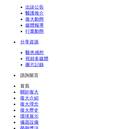
出診公告
醫護推介
復大動態
媒體報導
行業動態
分享資源
醫患感想
視頻多媒體
圖片記錄
諮詢留言
首頁
關於復大
復大介紹
復大理念
復大歷史
環境展示
儀器設備
榮譽獎項