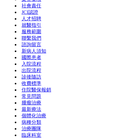
社會責任
JCI認證
人才招聘
就醫指引
服務範圍
聯繫我們
諮詢留言
新病人須知
國際患者
入院流程
出院流程
診後隨訪
收費標準
住院醫保報銷
常見問題
腫瘤治療
最新療法
個體化治療
病種分類
治療團隊
臨床科室