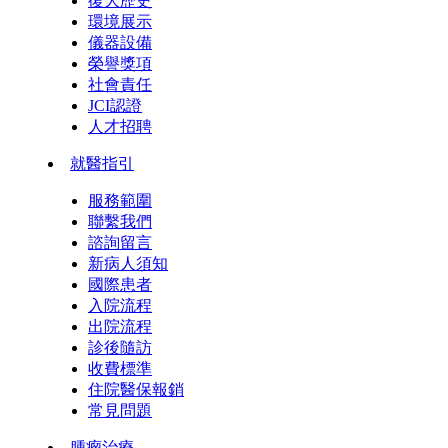
復大歷史
環境展示
儀器設備
榮譽獎項
社會責任
JCI認證
人才招聘
就醫指引
服務範圍
聯繫我們
諮詢留言
新病人須知
國際患者
入院流程
出院流程
診後隨訪
收費標準
住院醫保報銷
常見問題
腫瘤治療