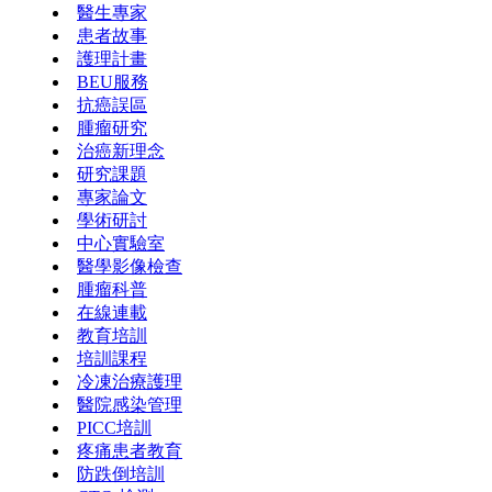
醫生專家
患者故事
護理計畫
BEU服務
抗癌誤區
腫瘤研究
治癌新理念
研究課題
專家論文
學術研討
中心實驗室
醫學影像檢查
腫瘤科普
在線連載
教育培訓
培訓課程
冷凍治療護理
醫院感染管理
PICC培訓
疼痛患者教育
防跌倒培訓