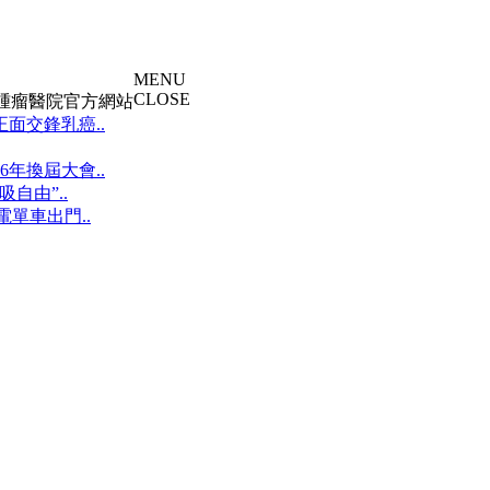
MENU
CLOSE
大腫瘤醫院官方網站
面交鋒乳癌..
年換屆大會..
自由”..
單車出門..