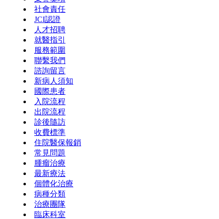
社會責任
JCI認證
人才招聘
就醫指引
服務範圍
聯繫我們
諮詢留言
新病人須知
國際患者
入院流程
出院流程
診後隨訪
收費標準
住院醫保報銷
常見問題
腫瘤治療
最新療法
個體化治療
病種分類
治療團隊
臨床科室