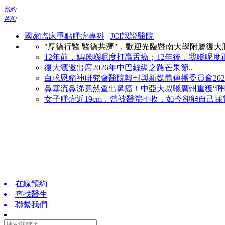
預約
咨詢
國家臨床重點腫瘤專科
JCI認證醫院
"厚德行醫 醫德共濟"，歡迎光臨暨南大學附屬復
12年前，媽咪喺呢度打贏舌癌；12年後，我喺呢度正
復大獲邀出席2026年中巴絲綢之路芒果節..
白求恩精神研究會醫院報刊與新媒體傳播委員會2026
鼻塞流鼻涕竟然查出鼻癌！中亞大叔喺廣州重獲“呼吸
女子腫瘤近19cm，曾被醫院拒收，如今卻能自己踩電
在線預約
查找醫生
聯繫我們