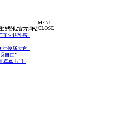
MENU
CLOSE
大腫瘤醫院官方網站
面交鋒乳癌..
年換屆大會..
自由”..
單車出門..