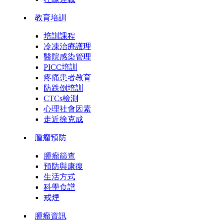
教育培訓
培訓課程
冷凍治療護理
醫院感染管理
PICC培訓
疼痛患者教育
防跌倒培訓
CTCs檢測
心理社會因素
走近徐克成
腫瘤預防
腫瘤篩查
預防與康復
生活方式
科學食譜
戒煙
腫瘤資訊