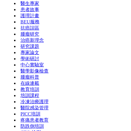
醫生專家
患者故事
護理計畫
BEU服務
抗癌誤區
腫瘤研究
治癌新理念
研究課題
專家論文
學術研討
中心實驗室
醫學影像檢查
腫瘤科普
在線連載
教育培訓
培訓課程
冷凍治療護理
醫院感染管理
PICC培訓
疼痛患者教育
防跌倒培訓