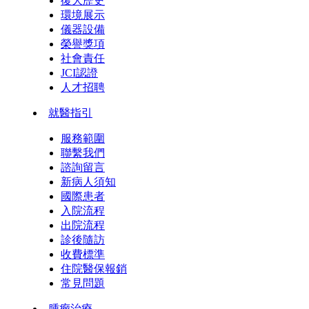
復大歷史
環境展示
儀器設備
榮譽獎項
社會責任
JCI認證
人才招聘
就醫指引
服務範圍
聯繫我們
諮詢留言
新病人須知
國際患者
入院流程
出院流程
診後隨訪
收費標準
住院醫保報銷
常見問題
腫瘤治療