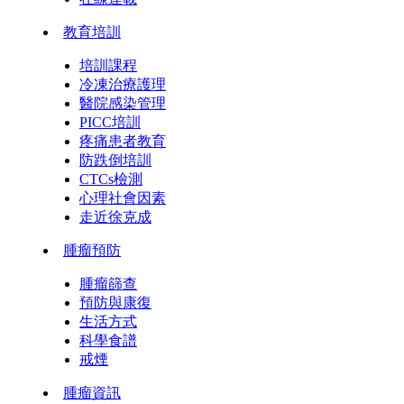
教育培訓
培訓課程
冷凍治療護理
醫院感染管理
PICC培訓
疼痛患者教育
防跌倒培訓
CTCs檢測
心理社會因素
走近徐克成
腫瘤預防
腫瘤篩查
預防與康復
生活方式
科學食譜
戒煙
腫瘤資訊