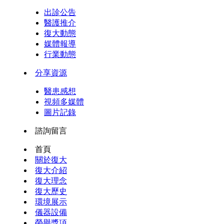
出診公告
醫護推介
復大動態
媒體報導
行業動態
分享資源
醫患感想
視頻多媒體
圖片記錄
諮詢留言
首頁
關於復大
復大介紹
復大理念
復大歷史
環境展示
儀器設備
榮譽獎項