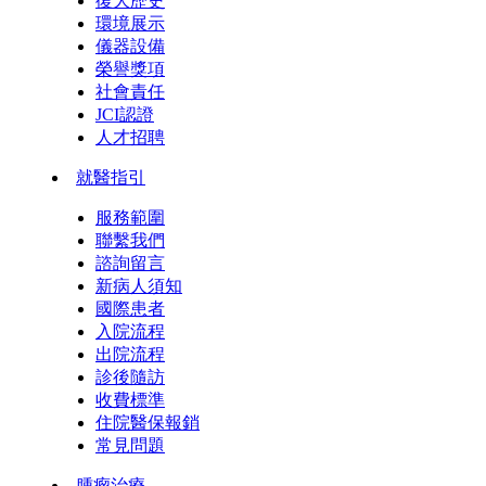
復大歷史
環境展示
儀器設備
榮譽獎項
社會責任
JCI認證
人才招聘
就醫指引
服務範圍
聯繫我們
諮詢留言
新病人須知
國際患者
入院流程
出院流程
診後隨訪
收費標準
住院醫保報銷
常見問題
腫瘤治療