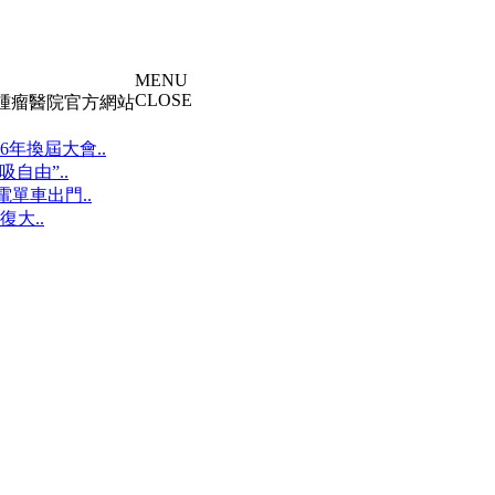
MENU
CLOSE
大腫瘤醫院官方網站
年換屆大會..
自由”..
單車出門..
大..