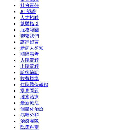
社會責任
JCI認證
人才招聘
就醫指引
服務範圍
聯繫我們
諮詢留言
新病人須知
國際患者
入院流程
出院流程
診後隨訪
收費標準
住院醫保報銷
常見問題
腫瘤治療
最新療法
個體化治療
病種分類
治療團隊
臨床科室