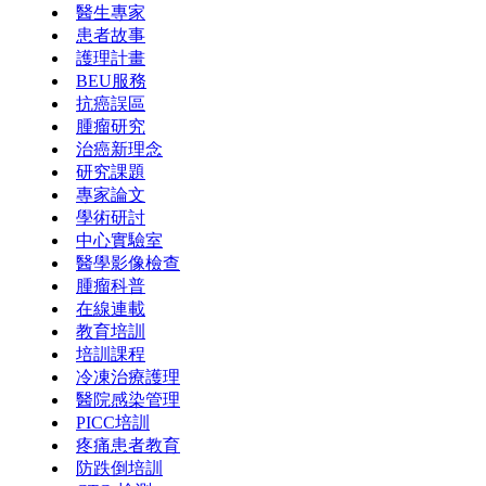
醫生專家
患者故事
護理計畫
BEU服務
抗癌誤區
腫瘤研究
治癌新理念
研究課題
專家論文
學術研討
中心實驗室
醫學影像檢查
腫瘤科普
在線連載
教育培訓
培訓課程
冷凍治療護理
醫院感染管理
PICC培訓
疼痛患者教育
防跌倒培訓