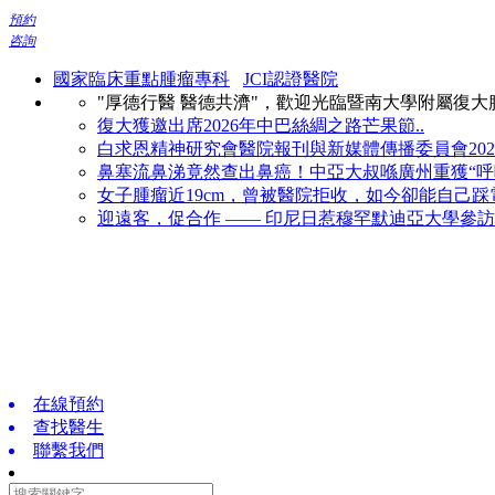
預約
咨詢
國家臨床重點腫瘤專科
JCI認證醫院
"厚德行醫 醫德共濟"，歡迎光臨暨南大學附屬復
復大獲邀出席2026年中巴絲綢之路芒果節..
白求恩精神研究會醫院報刊與新媒體傳播委員會2026
鼻塞流鼻涕竟然查出鼻癌！中亞大叔喺廣州重獲“呼吸
女子腫瘤近19cm，曾被醫院拒收，如今卻能自己踩電
迎遠客，促合作 —— 印尼日惹穆罕默迪亞大學參訪復
在線預約
查找醫生
聯繫我們