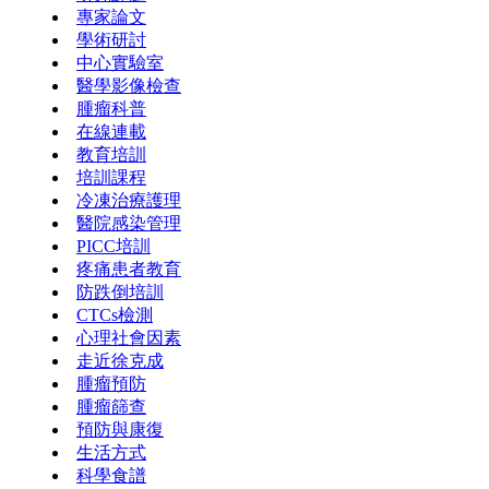
專家論文
學術研討
中心實驗室
醫學影像檢查
腫瘤科普
在線連載
教育培訓
培訓課程
冷凍治療護理
醫院感染管理
PICC培訓
疼痛患者教育
防跌倒培訓
CTCs檢測
心理社會因素
走近徐克成
腫瘤預防
腫瘤篩查
預防與康復
生活方式
科學食譜