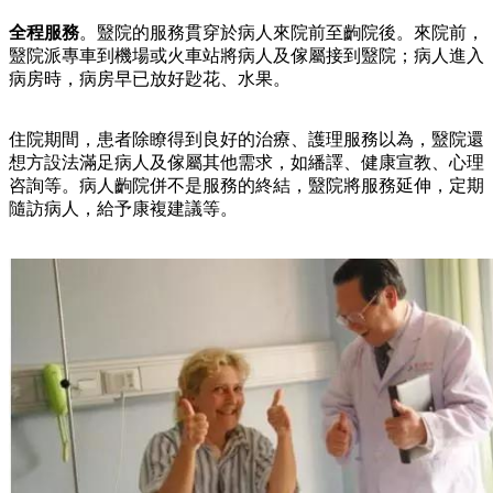
全程服務
。毉院的服務貫穿於病人來院前至齣院後。來院前，
毉院派專車到機場或火車站將病人及傢屬接到毉院；病人進入
病房時，病房早已放好尟花、水果。
住院期間，患者除瞭得到良好的治療、護理服務以為，毉院還
想方設法滿足病人及傢屬其他需求，如繙譯、健康宣教、心理
咨詢等。病人齣院併不是服務的終結，毉院將服務延伸，定期
隨訪病人，給予康複建議等。