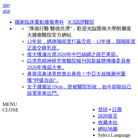
預約
咨詢
國家臨床重點腫瘤專科
JCI認證醫院
"厚德行醫 醫德共濟"，歡迎光臨暨南大學附屬復
大腫瘤醫院官方網站
12年前，媽咪喺呢度打贏舌癌；12年後，我喺呢度
正面交鋒乳癌..
復大獲邀出席2026年中巴絲綢之路芒果節..
白求恩精神研究會醫院報刊與新媒體傳播委員會
2026年換屆大會..
鼻塞流鼻涕竟然查出鼻癌！中亞大叔喺廣州重
獲“呼吸自由”..
女子腫瘤近19cm，曾被醫院拒收，如今卻能自己
踩電單車出門..
MENU
登陸
▪
註冊
CLOSE
諮詢留言
收藏本站
網站地圖
Select Language