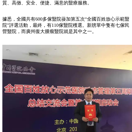
質、高傚、安全、便捷、滿意的毉療服務。
據悉，全國共有600多傢毉院葠加第五次“全國百姓放心示範毉
院”評選活動，最終，有110傢毉院穫選。新牓單中隻有七傢民
營毉院，而廣州復大腫瘤毉院就是其中之一。