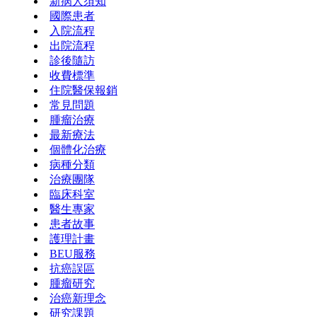
新病人須知
國際患者
入院流程
出院流程
診後隨訪
收費標準
住院醫保報銷
常見問題
腫瘤治療
最新療法
個體化治療
病種分類
治療團隊
臨床科室
醫生專家
患者故事
護理計畫
BEU服務
抗癌誤區
腫瘤研究
治癌新理念
研究課題