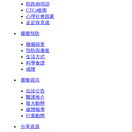
防跌倒培訓
CTCs檢測
心理社會因素
走近徐克成
腫瘤預防
腫瘤篩查
預防與康復
生活方式
科學食譜
戒煙
腫瘤資訊
出診公告
醫護推介
復大動態
媒體報導
行業動態
分享資源