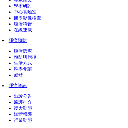
學術研討
中心實驗室
醫學影像檢查
腫瘤科普
在線連載
腫瘤預防
腫瘤篩查
預防與康復
生活方式
科學食譜
戒煙
腫瘤資訊
出診公告
醫護推介
復大動態
媒體報導
行業動態