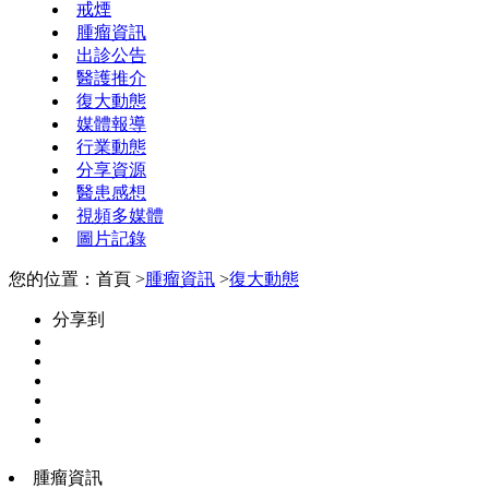
戒煙
腫瘤資訊
出診公告
醫護推介
復大動態
媒體報導
行業動態
分享資源
醫患感想
視頻多媒體
圖片記錄
您的位置：首頁 >
腫瘤資訊
>
復大動態
分享到
腫瘤資訊