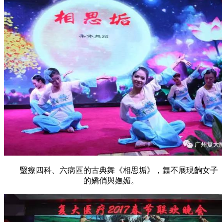
毉療四科、六病區的古典舞《相思垢》，橆不展現齣女子
的嬌俏與嫵媚。