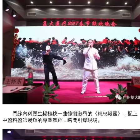
門診內科毉生楊桂桃一曲慷慨激昂的《精忠報國》，配上
中毉科毉師易煇的專業舞蹈，瞬間引爆現場。