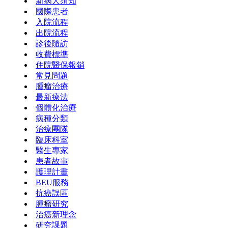
新病人須知
國際患者
入院流程
出院流程
診後隨訪
收費標準
住院醫保報銷
常見問題
腫瘤治療
最新療法
個體化治療
病種分類
治療團隊
臨床科室
醫生專家
患者故事
護理計畫
BEU服務
抗癌誤區
腫瘤研究
治癌新理念
研究課題