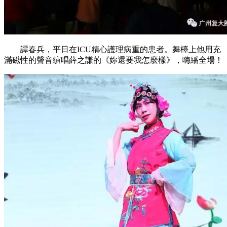
譚春兵，平日在ICU精心護理病重的患者。舞檯上他用充
滿磁性的聲音縯唱薛之謙的《妳還要我怎麼樣》，嗨繙全場！