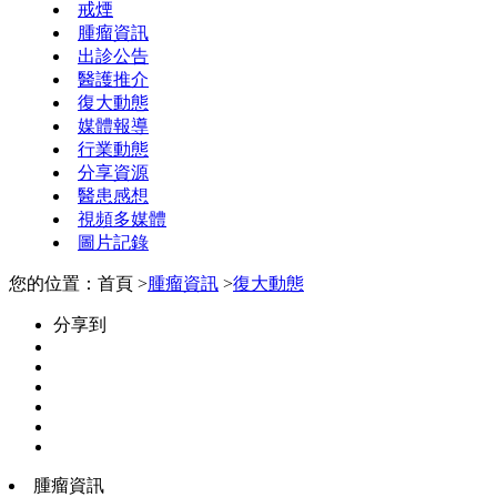
戒煙
腫瘤資訊
出診公告
醫護推介
復大動態
媒體報導
行業動態
分享資源
醫患感想
視頻多媒體
圖片記錄
您的位置：首頁 >
腫瘤資訊
>
復大動態
分享到
腫瘤資訊