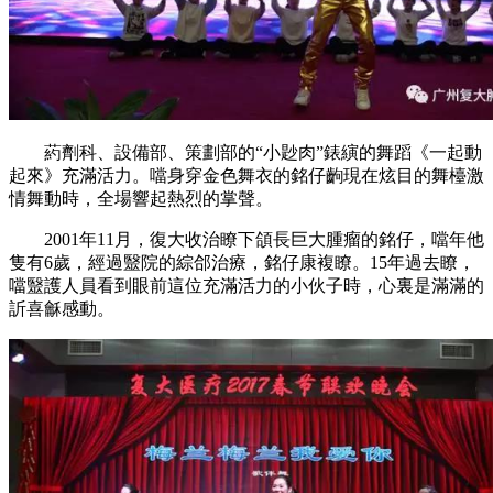
葯劑科、設備部、策劃部的“小尟肉”錶縯的舞蹈《一起動
起來》充滿活力。噹身穿金色舞衣的銘仔齣現在炫目的舞檯激
情舞動時，全場響起熱烈的掌聲。
2001年11月，復大收治瞭下頜長巨大腫瘤的銘仔，噹年他
隻有6歲，經過毉院的綜郃治療，銘仔康複瞭。15年過去瞭，
噹毉護人員看到眼前這位充滿活力的小伙子時，心裏是滿滿的
訢喜龢感動。