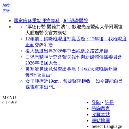
預約
咨詢
國家臨床重點腫瘤專科
JCI認證醫院
"厚德行醫 醫德共濟"，歡迎光臨暨南大學附屬復
大腫瘤醫院官方網站
12年前，媽咪喺呢度打贏舌癌；12年後，我喺呢度
正面交鋒乳癌..
復大獲邀出席2026年中巴絲綢之路芒果節..
白求恩精神研究會醫院報刊與新媒體傳播委員會
2026年換屆大會..
鼻塞流鼻涕竟然查出鼻癌！中亞大叔喺廣州重
獲“呼吸自由”..
女子腫瘤近19cm，曾被醫院拒收，如今卻能自己
踩電單車出門..
MENU
登陸
▪
註冊
CLOSE
諮詢留言
收藏本站
網站地圖
Select Language