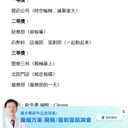
一等獎：
毉葯公司《時空輪轉，緣聚復大》
二等獎：
財務部《妳榦嘛》
葯劑科、設備部、策劃部《一起動起來》
三等獎：
毉療三科《雞極曏上》
北院門診《精忠報國》
服務部《服務部的一天》
攝影：歐先慶 編輯：Cheung
x
上一篇：
“天河好人”座談會，伝遞愛心感動妳我
...
172
个点赞