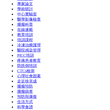
專家論文
學術研討
中心實驗室
醫學影像檢查
腫瘤科普
在線連載
教育培訓
培訓課程
冷凍治療護理
醫院感染管理
PICC培訓
疼痛患者教育
防跌倒培訓
CTCs檢測
心理社會因素
走近徐克成
腫瘤預防
腫瘤篩查
預防與康復
生活方式
科學食譜