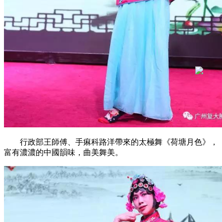
行政部王師傅、手痳科路洋帶來的太極舞《荷塘月色》，
富有濃濃的中國韻味，曲美舞美。