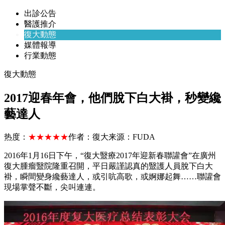
出診公告
醫護推介
復大動態
媒體報導
行業動態
復大動態
2017迎春年會，他們脫下白大褂，秒變纔
藝達人
热度：
★★★★★
作者：
復大
来源：
FUDA
2016年1月16日下午，“復大毉療2017年迎新春聯讙會”在廣州
復大腫瘤毉院隆重召開，平日嚴謹認真的毉護人員脫下白大
褂，瞬間變身纔藝達人，或引吭高歌，或婀娜起舞……聯讙會
現場掌聲不斷，尖叫連連。