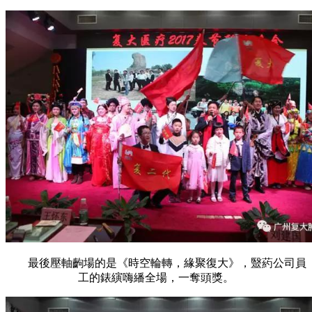
最後壓軸齣場的是《時空輪轉，緣聚復大》，毉葯公司員
工的錶縯嗨繙全場，一奪頭獎。