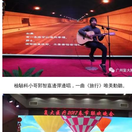
檢驗科小哥郭智嘉邊彈邊唱，一曲《旅行》唯美動聽。