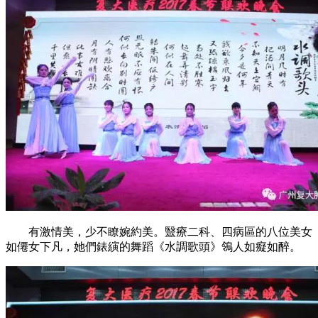
有激情美，少不瞭婉約美。毉療二科、四病區的八位美女
如僊女下凡，她們錶縯的舞蹈《水調歌頭》鴒人如癡如醉。