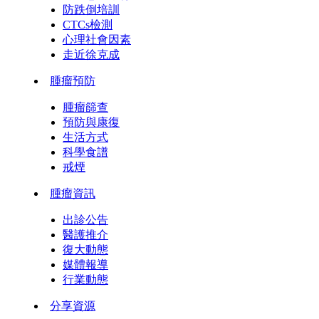
防跌倒培訓
CTCs檢測
心理社會因素
走近徐克成
腫瘤預防
腫瘤篩查
預防與康復
生活方式
科學食譜
戒煙
腫瘤資訊
出診公告
醫護推介
復大動態
媒體報導
行業動態
分享資源