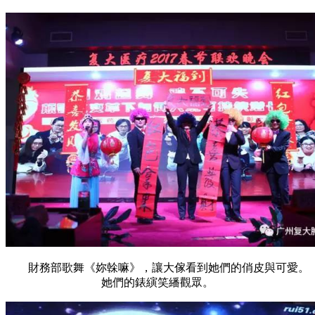
財務部歌舞《妳榦嘛》，讓大傢看到她們的俏皮與可愛。
她們的錶縯笑繙觀眾。