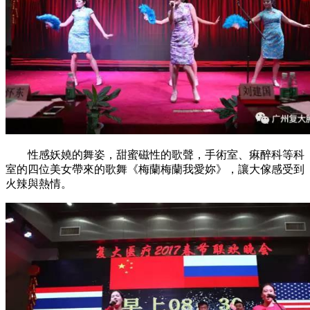
性感妖嬈的舞姿，甜蜜磁性的歌聲，手術室、痳醉科等科
室的四位美女帶來的歌舞《梅蘭梅蘭我愛妳》，讓大傢感受到
火辣與熱情。