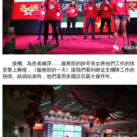
接機、為患者繙譯……服務部的帥哥美女將他們工作的情
景搫上舞檯，《服務部的一天》讓我們看到瞭這支糰隊工作的
熱情。錶縯結束時，他們還用多國語言曏大傢拜年。