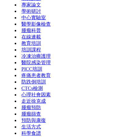
專家論文
學術研討
中心實驗室
醫學影像檢查
腫瘤科普
在線連載
教育培訓
培訓課程
冷凍治療護理
醫院感染管理
PICC培訓
疼痛患者教育
防跌倒培訓
CTCs檢測
心理社會因素
走近徐克成
腫瘤預防
腫瘤篩查
預防與康復
生活方式
科學食譜