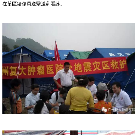
在菑區給傷員送毉送葯看診。