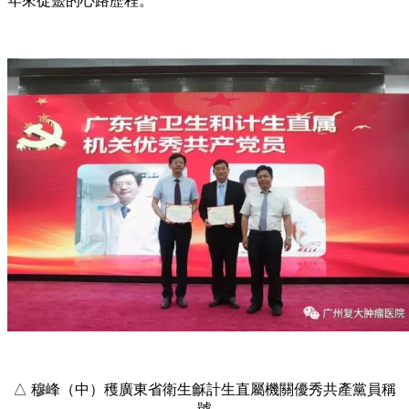
年來從毉的心路歷程。
△ 穆峰（中）穫廣東省衛生龢計生直屬機關優秀共產黨員稱
號