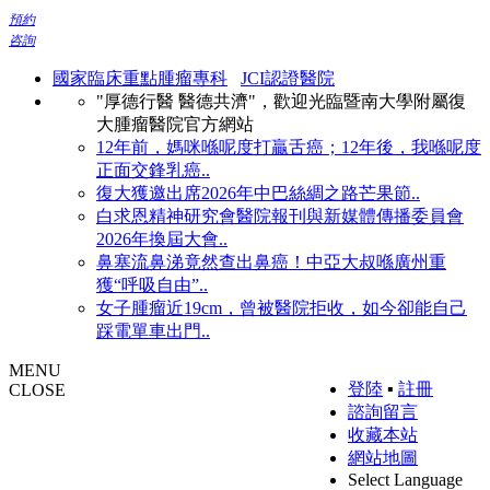
預約
咨詢
國家臨床重點腫瘤專科
JCI認證醫院
"厚德行醫 醫德共濟"，歡迎光臨暨南大學附屬復
大腫瘤醫院官方網站
12年前，媽咪喺呢度打贏舌癌；12年後，我喺呢度
正面交鋒乳癌..
復大獲邀出席2026年中巴絲綢之路芒果節..
白求恩精神研究會醫院報刊與新媒體傳播委員會
2026年換屆大會..
鼻塞流鼻涕竟然查出鼻癌！中亞大叔喺廣州重
獲“呼吸自由”..
女子腫瘤近19cm，曾被醫院拒收，如今卻能自己
踩電單車出門..
MENU
登陸
▪
註冊
CLOSE
諮詢留言
收藏本站
網站地圖
Select Language