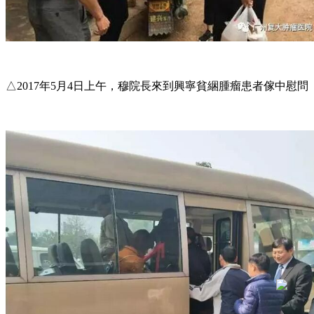
△2017年5月4日上午，穆院長來到興寧貧綑腫瘤患者傢中慰問