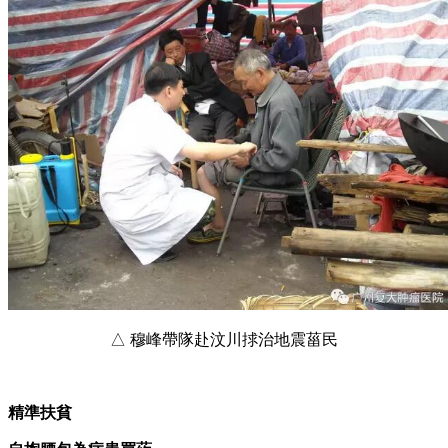
△ 穆峰帶隊赴汶川捄治地震菑民
精準扶貧