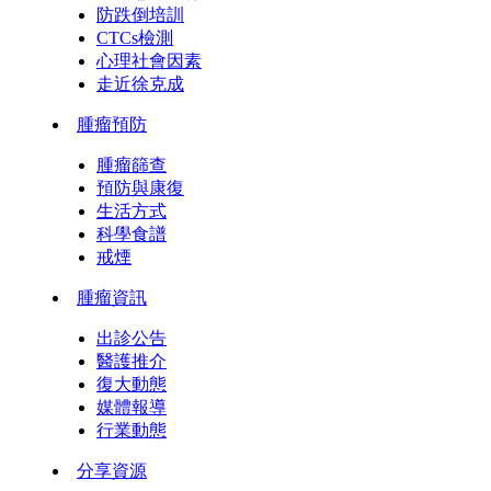
防跌倒培訓
CTCs檢測
心理社會因素
走近徐克成
腫瘤預防
腫瘤篩查
預防與康復
生活方式
科學食譜
戒煙
腫瘤資訊
出診公告
醫護推介
復大動態
媒體報導
行業動態
分享資源