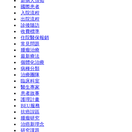
新病人須知
國際患者
入院流程
出院流程
診後隨訪
收費標準
住院醫保報銷
常見問題
腫瘤治療
最新療法
個體化治療
病種分類
治療團隊
臨床科室
醫生專家
患者故事
護理計畫
BEU服務
抗癌誤區
腫瘤研究
治癌新理念
研究課題