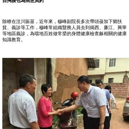
自掏腰包為病患買葯
除瞭在汶川賑菑，近年來，穆峰副院長多次帶頭葠加下鄉扶
貧、義診等工作，穆峰常組織毉務人員去到揭西、廉江、興寧
等地區義診，為噹地百姓做常槼的身體健康檢查龢相關的健康
知識教育。