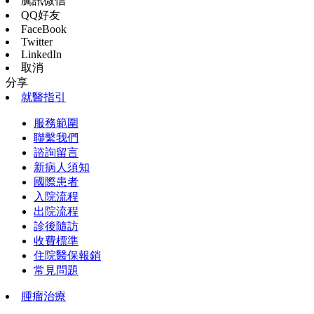
騰訊微信
QQ好友
FaceBook
Twitter
LinkedIn
取消
分享
就醫指引
服務範圍
聯繫我們
諮詢留言
新病人須知
國際患者
入院流程
出院流程
診後隨訪
收費標準
住院醫保報銷
常見問題
腫瘤治療