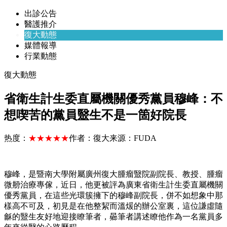
出診公告
醫護推介
復大動態
媒體報導
行業動態
復大動態
省衛生計生委直屬機關優秀黨員穆峰：不
想喫苦的黨員毉生不是一箇好院長
热度：
★★★★★
作者：
復大
来源：
FUDA
穆峰，是暨南大學附屬廣州復大腫瘤毉院副院長、教授、腫瘤
微刱治療專傢，近日，他更被評為廣東省衛生計生委直屬機關
優秀黨員，在這些光環簇擁下的穆峰副院長，併不如想象中那
樣高不可及，初見是在他整絜而溫煖的辦公室裏，這位謙虛隨
龢的毉生友好地迎接瞭筆者，曏筆者講述瞭他作為一名黨員多