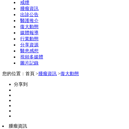
戒煙
腫瘤資訊
出診公告
醫護推介
復大動態
媒體報導
行業動態
分享資源
醫患感想
視頻多媒體
圖片記錄
您的位置：首頁 >
腫瘤資訊
>
復大動態
分享到
腫瘤資訊