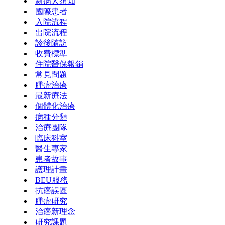
新病人須知
國際患者
入院流程
出院流程
診後隨訪
收費標準
住院醫保報銷
常見問題
腫瘤治療
最新療法
個體化治療
病種分類
治療團隊
臨床科室
醫生專家
患者故事
護理計畫
BEU服務
抗癌誤區
腫瘤研究
治癌新理念
研究課題