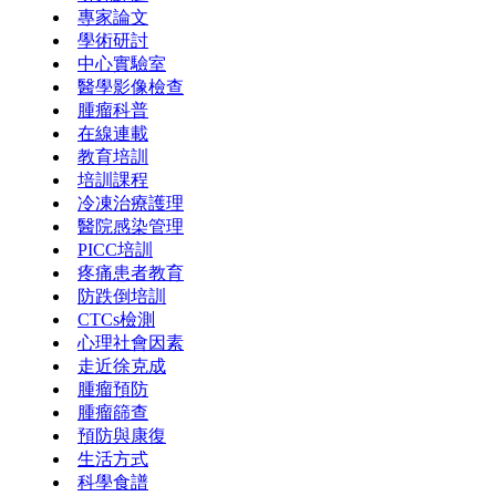
專家論文
學術研討
中心實驗室
醫學影像檢查
腫瘤科普
在線連載
教育培訓
培訓課程
冷凍治療護理
醫院感染管理
PICC培訓
疼痛患者教育
防跌倒培訓
CTCs檢測
心理社會因素
走近徐克成
腫瘤預防
腫瘤篩查
預防與康復
生活方式
科學食譜