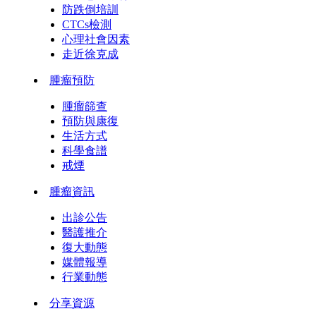
防跌倒培訓
CTCs檢測
心理社會因素
走近徐克成
腫瘤預防
腫瘤篩查
預防與康復
生活方式
科學食譜
戒煙
腫瘤資訊
出診公告
醫護推介
復大動態
媒體報導
行業動態
分享資源