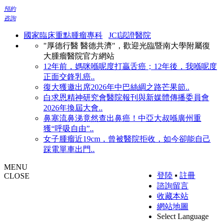
預約
咨詢
國家臨床重點腫瘤專科
JCI認證醫院
"厚德行醫 醫德共濟"，歡迎光臨暨南大學附屬復
大腫瘤醫院官方網站
12年前，媽咪喺呢度打贏舌癌；12年後，我喺呢度
正面交鋒乳癌..
復大獲邀出席2026年中巴絲綢之路芒果節..
白求恩精神研究會醫院報刊與新媒體傳播委員會
2026年換屆大會..
鼻塞流鼻涕竟然查出鼻癌！中亞大叔喺廣州重
獲“呼吸自由”..
女子腫瘤近19cm，曾被醫院拒收，如今卻能自己
踩電單車出門..
MENU
登陸
▪
註冊
CLOSE
諮詢留言
收藏本站
網站地圖
Select Language