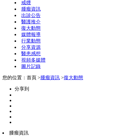
戒煙
腫瘤資訊
出診公告
醫護推介
復大動態
媒體報導
行業動態
分享資源
醫患感想
視頻多媒體
圖片記錄
您的位置：首頁 >
腫瘤資訊
>
復大動態
分享到
腫瘤資訊