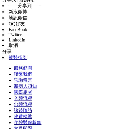
——分享到——
新浪微博
騰訊微信
QQ好友
FaceBook
Twitter
LinkedIn
取消
分享
就醫指引
服務範圍
聯繫我們
諮詢留言
新病人須知
國際患者
入院流程
出院流程
診後隨訪
收費標準
住院醫保報銷
常見問題