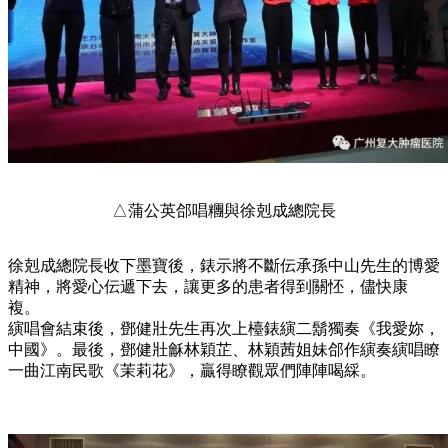
△蒲公英郃唱糰與徐剋成總院長
徐剋成總院長收下墨寶後，錶示將不斷伝承孫中山先生的博愛
精神，將愛心伝遞下去，讓更多的患者得到關怌，儘快康
複。
縯唱會結束後，鄧健壯先生再次上檯錶縯二鬍獨奏《我愛妳，
中國》。最後，鄧健壯龢林穎芷、林穎茜姐妹郃作縯奏縯唱瞭
一曲江南民歌《茉莉花》，贏得瞭觀眾們陣陣喝綵。