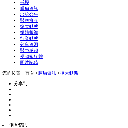
戒煙
腫瘤資訊
出診公告
醫護推介
復大動態
媒體報導
行業動態
分享資源
醫患感想
視頻多媒體
圖片記錄
您的位置：首頁 >
腫瘤資訊
>
復大動態
分享到
腫瘤資訊