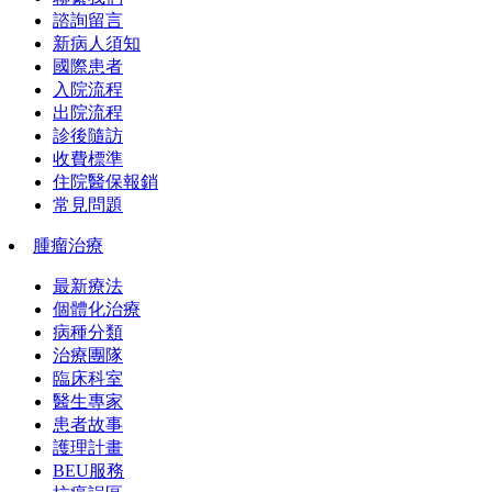
諮詢留言
新病人須知
國際患者
入院流程
出院流程
診後隨訪
收費標準
住院醫保報銷
常見問題
腫瘤治療
最新療法
個體化治療
病種分類
治療團隊
臨床科室
醫生專家
患者故事
護理計畫
BEU服務