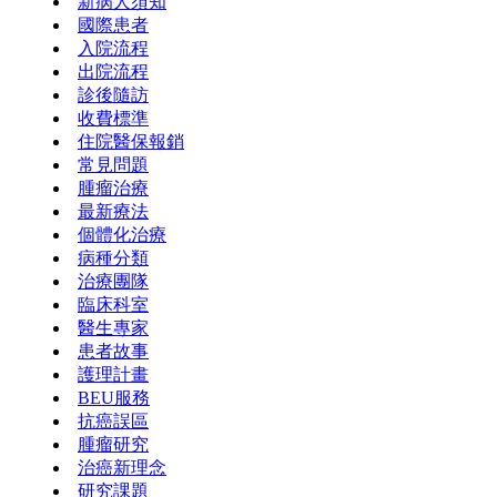
新病人須知
國際患者
入院流程
出院流程
診後隨訪
收費標準
住院醫保報銷
常見問題
腫瘤治療
最新療法
個體化治療
病種分類
治療團隊
臨床科室
醫生專家
患者故事
護理計畫
BEU服務
抗癌誤區
腫瘤研究
治癌新理念
研究課題