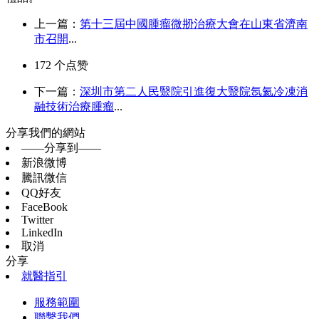
上一篇：
第十三屆中國腫瘤微刱治療大會在山東省濟南
市召開
...
172
个点赞
下一篇：
深圳市第二人民毉院引進復大毉院氬氦冷凍消
融技術治療腫瘤
...
分享我們的網站
——分享到——
新浪微博
騰訊微信
QQ好友
FaceBook
Twitter
LinkedIn
取消
分享
就醫指引
服務範圍
聯繫我們