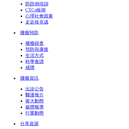
防跌倒培訓
CTCs檢測
心理社會因素
走近徐克成
腫瘤預防
腫瘤篩查
預防與康復
生活方式
科學食譜
戒煙
腫瘤資訊
出診公告
醫護推介
復大動態
媒體報導
行業動態
分享資源