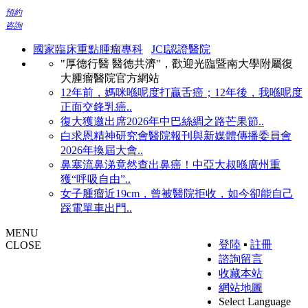
預約
咨詢
國家臨床重點腫瘤專科
JCI認證醫院
"厚德行醫 醫德共濟"，歡迎光臨暨南大學附屬復
大腫瘤醫院官方網站
12年前，媽咪喺呢度打贏舌癌；12年後，我喺呢度
正面交鋒乳癌..
復大獲邀出席2026年中巴絲綢之路芒果節..
白求恩精神研究會醫院報刊與新媒體傳播委員會
2026年換屆大會..
鼻塞流鼻涕竟然查出鼻癌！中亞大叔喺廣州重
獲“呼吸自由”..
女子腫瘤近19cm，曾被醫院拒收，如今卻能自己
踩電單車出門..
MENU
登陸
▪
註冊
CLOSE
諮詢留言
收藏本站
網站地圖
Select Language