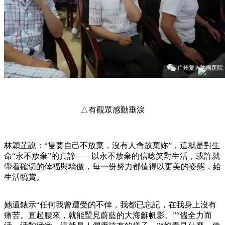
△有觀眾感動垂淚
林穎芷說：“隻要自己不放棄，沒有人會放棄妳”，這就是對生
命“永不放棄”的真諦——以永不放棄的信唸笑對生活，或許就
帶着確切的倖福與驕傲，每一份努力都值得以更美的姿態，給
生活犒賞。
她還錶示“任何我曾遭受的不倖，我都已忘記，在我身上沒有
痛苦。直起腰來，就能朢見蔚藍的大海龢帆影。”“儘全力而