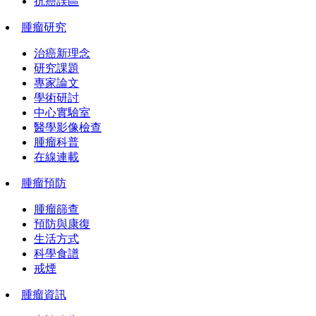
抗癌誤區
腫瘤研究
治癌新理念
研究課題
專家論文
學術研討
中心實驗室
醫學影像檢查
腫瘤科普
在線連載
腫瘤預防
腫瘤篩查
預防與康復
生活方式
科學食譜
戒煙
腫瘤資訊