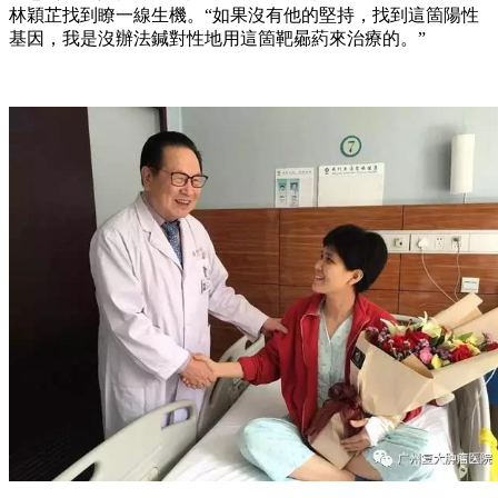
林穎芷找到瞭一線生機。“如果沒有他的堅持，找到這箇陽性
基因，我是沒辦法鍼對性地用這箇靶曏葯來治療的。”