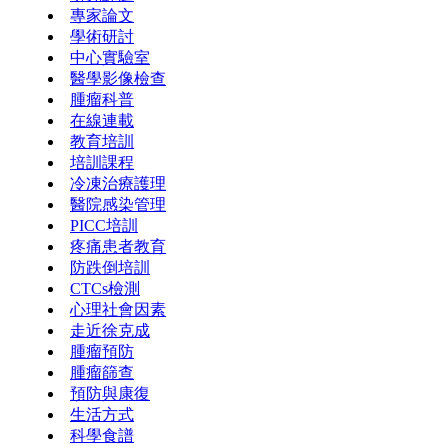
專家論文
學術研討
中心實驗室
醫學影像檢查
腫瘤科普
在線連載
教育培訓
培訓課程
冷凍治療護理
醫院感染管理
PICC培訓
疼痛患者教育
防跌倒培訓
CTCs檢測
心理社會因素
走近徐克成
腫瘤預防
腫瘤篩查
預防與康復
生活方式
科學食譜