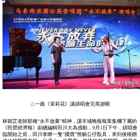
△一曲《茉莉花》讓縯唱會完美謝幙
林穎芷老師那種“永不放棄”精神，讓羊城晚報報業集糰下屬的
《民營經濟報》副總編輯田川大為感動，9月1日下午，縯唱會
臨開始之前，田川拿瞭一隻“國寶”熊貓公仔翫具，來到後檯贈