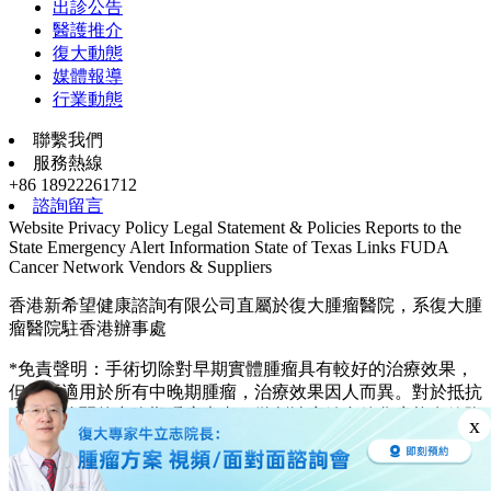
出診公告
醫護推介
復大動態
媒體報導
行業動態
聯繫我們
服務熱線
+86 18922261712
諮詢留言
Website Privacy Policy
Legal Statement & Policies
Reports to the
State
Emergency Alert Information
State of Texas Links
FUDA
Cancer Network
Vendors & Suppliers
香港新希望健康諮詢有限公司直屬於復大腫瘤醫院，系復大腫
瘤醫院駐香港辦事處
*免責聲明：手術切除對早期實體腫瘤具有較好的治療效果，
但並不適用於所有中晚期腫瘤，治療效果因人而異。對於抵抗
力相對較弱的中晚期腫瘤患者，微創治療結合放化療能有效降
x
低治療帶來的損傷及副作用，幫助患者獲得更好的治療效果。
© 2003—2026, fuda cancer hospital. All rights reserved.