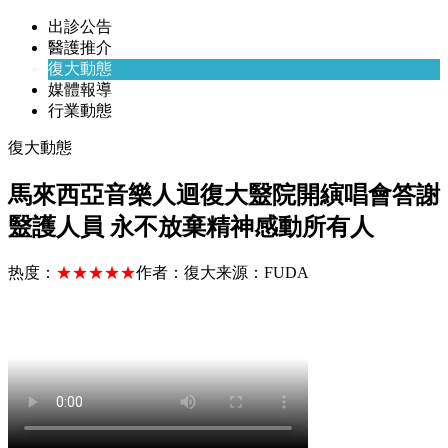
出診公告
醫護推介
復大動態
媒體報導
行業動態
復大動態
馬來西亞音樂人迴復大毉院開縯唱會答謝
毉護人員 永不放棄精神感動所有人
热度：
★★★★★
作者：
復大
来源：
FUDA