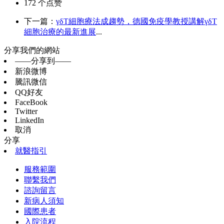
172
个点赞
下一篇：
γδT細胞療法成趨勢，德國免疫學教授講解γδT
細胞治療的最新進展
...
分享我們的網站
——分享到——
新浪微博
騰訊微信
QQ好友
FaceBook
Twitter
LinkedIn
取消
分享
就醫指引
服務範圍
聯繫我們
諮詢留言
新病人須知
國際患者
入院流程