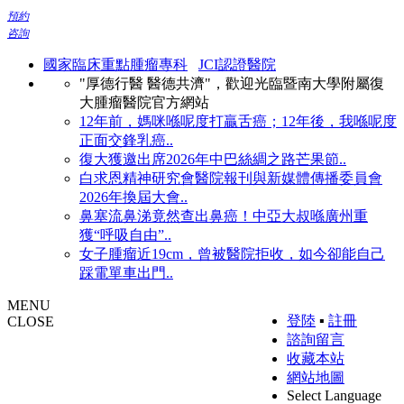
預約
咨詢
國家臨床重點腫瘤專科
JCI認證醫院
"厚德行醫 醫德共濟"，歡迎光臨暨南大學附屬復
大腫瘤醫院官方網站
12年前，媽咪喺呢度打贏舌癌；12年後，我喺呢度
正面交鋒乳癌..
復大獲邀出席2026年中巴絲綢之路芒果節..
白求恩精神研究會醫院報刊與新媒體傳播委員會
2026年換屆大會..
鼻塞流鼻涕竟然查出鼻癌！中亞大叔喺廣州重
獲“呼吸自由”..
女子腫瘤近19cm，曾被醫院拒收，如今卻能自己
踩電單車出門..
MENU
登陸
▪
註冊
CLOSE
諮詢留言
收藏本站
網站地圖
Select Language