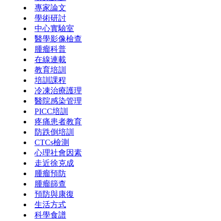
專家論文
學術研討
中心實驗室
醫學影像檢查
腫瘤科普
在線連載
教育培訓
培訓課程
冷凍治療護理
醫院感染管理
PICC培訓
疼痛患者教育
防跌倒培訓
CTCs檢測
心理社會因素
走近徐克成
腫瘤預防
腫瘤篩查
預防與康復
生活方式
科學食譜