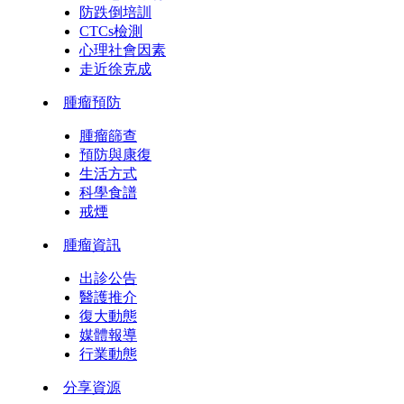
防跌倒培訓
CTCs檢測
心理社會因素
走近徐克成
腫瘤預防
腫瘤篩查
預防與康復
生活方式
科學食譜
戒煙
腫瘤資訊
出診公告
醫護推介
復大動態
媒體報導
行業動態
分享資源