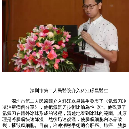
深圳市第二人民醫院介入科江磥昌醫生
深圳市第二人民醫院介入科江磊昌醫生發表了《氬氦刀冷
凍治療病例分享》，他把氬氦刀技術比喻為“神器”。他觀察了
氬氦刀在體外冰球形成的過程，清楚地看到冰球的範圍。其原
理是將腫瘤快速降溫，然後迅速復溫，使腫瘤細胞內冰晶破
裂，摧毀癌細胞。目前，冷凍消融手術適合肝癌、肺癌、胰腺