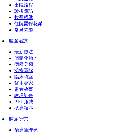
出院流程
診後隨訪
收費標準
住院醫保報銷
常見問題
腫瘤治療
最新療法
個體化治療
病種分類
治療團隊
臨床科室
醫生專家
患者故事
護理計畫
BEU服務
抗癌誤區
腫瘤研究
治癌新理念