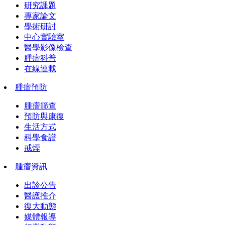
研究課題
專家論文
學術研討
中心實驗室
醫學影像檢查
腫瘤科普
在線連載
腫瘤預防
腫瘤篩查
預防與康復
生活方式
科學食譜
戒煙
腫瘤資訊
出診公告
醫護推介
復大動態
媒體報導