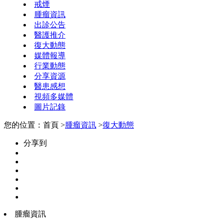
戒煙
腫瘤資訊
出診公告
醫護推介
復大動態
媒體報導
行業動態
分享資源
醫患感想
視頻多媒體
圖片記錄
您的位置：首頁 >
腫瘤資訊
>
復大動態
分享到
腫瘤資訊