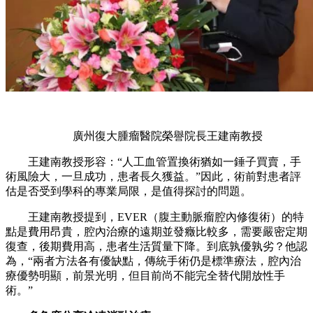
廣州復大腫瘤醫院榮譽院長王建南教授
王建南教授形容：“人工血管置換術猶如一錘子買賣，手
術風險大，一旦成功，患者長久獲益。”因此，術前對患者評
估是否受到學科的專業局限，是值得探討的問題。
王建南教授提到，EVER（腹主動脈瘤腔內修復術）的特
點是費用昂貴，腔內治療的遠期並發癥比較多，需要嚴密定期
復查，後期費用高，患者生活質量下降。到底孰優孰劣？他認
為，“兩者方法各有優缺點，傳統手術仍是標準療法，腔內治
療優勢明顯，前景光明，但目前尚不能完全替代開放性手
術。”