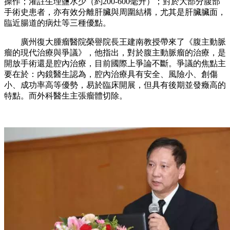
操作；灌註生理鹽水少（約200-600毫升）；對於大部分腹部
手術史患者，亦有效分離肝臟與周圍結構，尤其是肝臟臟面，
臨近腸道的病灶等三種優點。
廣州復大腫瘤醫院榮譽院長王建南教授帶來了《腹主動脈
瘤的現代治療與爭議》，他指出，對於腹主動脈瘤的治療，是
開放手術還是腔內治療，目前國際上爭論不斷。爭議的焦點主
要在於：內鏡醫生認為，腔內治療具有安全、風險小、創傷
小、成功率高等優勢，易於臨床開展，但具有後期並發癥高的
特點。而外科醫生主張瘤體切除。