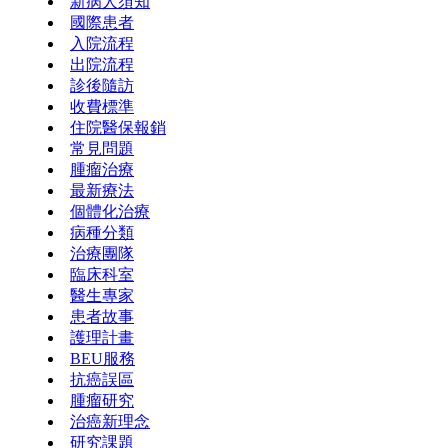
新病人須知
國際患者
入院流程
出院流程
診後隨訪
收費標準
住院醫保報銷
常見問題
腫瘤治療
最新療法
個體化治療
病種分類
治療團隊
臨床科室
醫生專家
患者故事
護理計畫
BEU服務
抗癌誤區
腫瘤研究
治癌新理念
研究課題