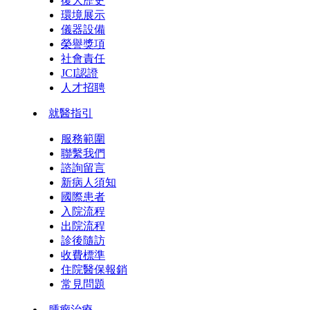
復大歷史
環境展示
儀器設備
榮譽獎項
社會責任
JCI認證
人才招聘
就醫指引
服務範圍
聯繫我們
諮詢留言
新病人須知
國際患者
入院流程
出院流程
診後隨訪
收費標準
住院醫保報銷
常見問題
腫瘤治療