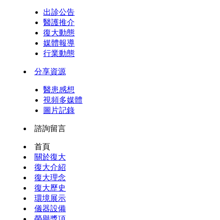
出診公告
醫護推介
復大動態
媒體報導
行業動態
分享資源
醫患感想
視頻多媒體
圖片記錄
諮詢留言
首頁
關於復大
復大介紹
復大理念
復大歷史
環境展示
儀器設備
榮譽獎項