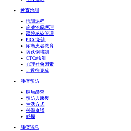
教育培訓
培訓課程
冷凍治療護理
醫院感染管理
PICC培訓
疼痛患者教育
防跌倒培訓
CTCs檢測
心理社會因素
走近徐克成
腫瘤預防
腫瘤篩查
預防與康復
生活方式
科學食譜
戒煙
腫瘤資訊