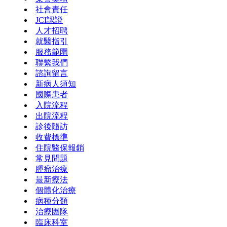
社會責任
JCI認證
人才招聘
就醫指引
服務範圍
聯繫我們
諮詢留言
新病人須知
國際患者
入院流程
出院流程
診後隨訪
收費標準
住院醫保報銷
常見問題
腫瘤治療
最新療法
個體化治療
病種分類
治療團隊
臨床科室