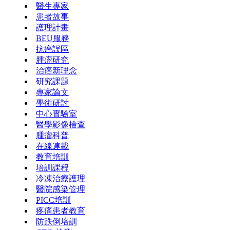
醫生專家
患者故事
護理計畫
BEU服務
抗癌誤區
腫瘤研究
治癌新理念
研究課題
專家論文
學術研討
中心實驗室
醫學影像檢查
腫瘤科普
在線連載
教育培訓
培訓課程
冷凍治療護理
醫院感染管理
PICC培訓
疼痛患者教育
防跌倒培訓