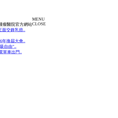
MENU
CLOSE
大腫瘤醫院官方網站
面交鋒乳癌..
年換屆大會..
自由”..
單車出門..