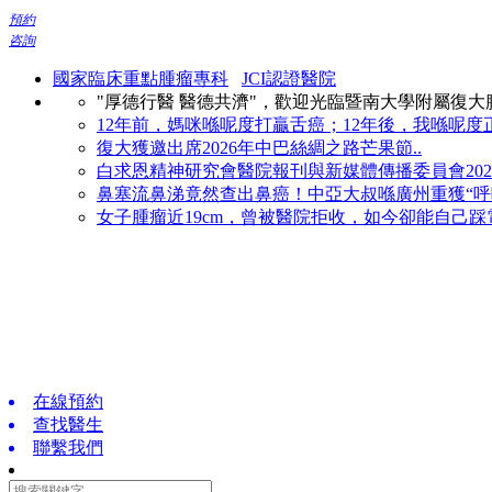
預約
咨詢
國家臨床重點腫瘤專科
JCI認證醫院
"厚德行醫 醫德共濟"，歡迎光臨暨南大學附屬復
12年前，媽咪喺呢度打贏舌癌；12年後，我喺呢度正
復大獲邀出席2026年中巴絲綢之路芒果節..
白求恩精神研究會醫院報刊與新媒體傳播委員會2026
鼻塞流鼻涕竟然查出鼻癌！中亞大叔喺廣州重獲“呼吸
女子腫瘤近19cm，曾被醫院拒收，如今卻能自己踩電
在線預約
查找醫生
聯繫我們