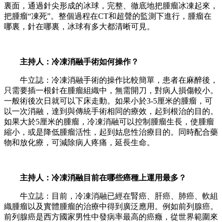
裏面，通過針尖形成的冰球，完整、徹底地把腫瘤冰凍起來，
把腫瘤“凍死”。整個過程在CT和超聲的監測下進行，腫瘤在
哪裏，針在哪裏，冰球有多大都清晰可見。
主持人：冷凍消融手術如何操作？
牛立誌：冷凍消融手術的操作比較簡單，患者在麻醉後，
只需要插一根針在腫瘤組織中，無需開刀，對病人損傷較小。
一般術後次日就可以下床走動。如果小於3-5厘米的腫瘤，可
以一次消融，達到與傳統手術相同的療效，起到根治的目的。
如果大於5厘米的腫瘤，冷凍消融可以控制腫瘤生長，使腫瘤
縮小，或是降低腫瘤活性，起到姑息性治療目的。同時配合藥
物和放化療，可減除病人疼痛，延長生命。
主持人：冷凍消融目前在哪些癌種上運用最多？
牛立誌：目前，冷凍消融已經在腎癌、肝癌、肺癌、軟組
織腫瘤以及實體腫瘤的治療中得到廣泛應用。例如前列腺癌。
前列腺癌是西方國家男性中發病率最高的癌癥，從世界範圍來