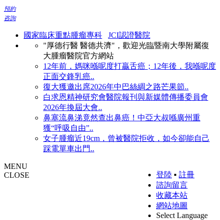
預約
咨詢
國家臨床重點腫瘤專科
JCI認證醫院
"厚德行醫 醫德共濟"，歡迎光臨暨南大學附屬復
大腫瘤醫院官方網站
12年前，媽咪喺呢度打贏舌癌；12年後，我喺呢度
正面交鋒乳癌..
復大獲邀出席2026年中巴絲綢之路芒果節..
白求恩精神研究會醫院報刊與新媒體傳播委員會
2026年換屆大會..
鼻塞流鼻涕竟然查出鼻癌！中亞大叔喺廣州重
獲“呼吸自由”..
女子腫瘤近19cm，曾被醫院拒收，如今卻能自己
踩電單車出門..
MENU
登陸
▪
註冊
CLOSE
諮詢留言
收藏本站
網站地圖
Select Language