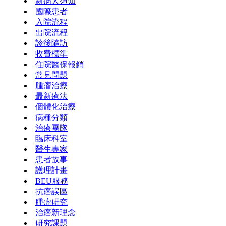
新病人須知
國際患者
入院流程
出院流程
診後隨訪
收費標準
住院醫保報銷
常見問題
腫瘤治療
最新療法
個體化治療
病種分類
治療團隊
臨床科室
醫生專家
患者故事
護理計畫
BEU服務
抗癌誤區
腫瘤研究
治癌新理念
研究課題