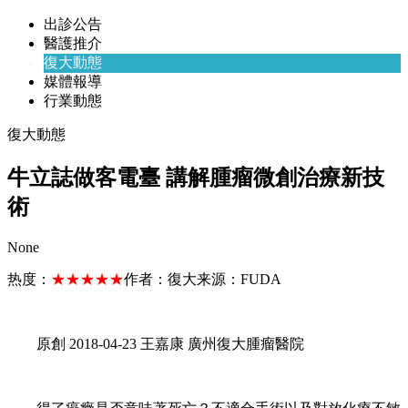
出診公告
醫護推介
復大動態
媒體報導
行業動態
復大動態
牛立誌做客電臺 講解腫瘤微創治療新技
術
None
热度：
★★★★★
作者：
復大
来源：
FUDA
原創 2018-04-23 王嘉康 廣州復大腫瘤醫院