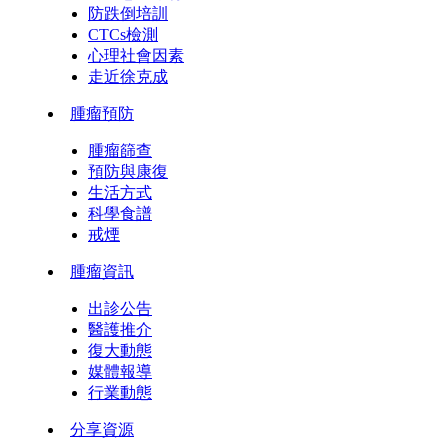
防跌倒培訓
CTCs檢測
心理社會因素
走近徐克成
腫瘤預防
腫瘤篩查
預防與康復
生活方式
科學食譜
戒煙
腫瘤資訊
出診公告
醫護推介
復大動態
媒體報導
行業動態
分享資源