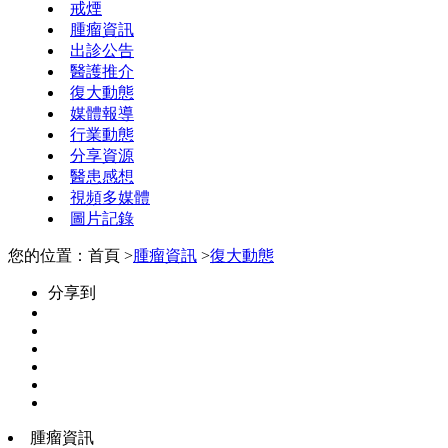
戒煙
腫瘤資訊
出診公告
醫護推介
復大動態
媒體報導
行業動態
分享資源
醫患感想
視頻多媒體
圖片記錄
您的位置：首頁 >
腫瘤資訊
>
復大動態
分享到
腫瘤資訊