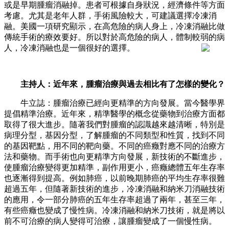
或是早期腫瘤消融掉。患者可根據自身狀況，經濟條件等方面
考慮。尤其是老年人群，手術風險較大，可建議選擇冷凍消
融。美國一項研究顯示，在高危險的病人身上，冷凍消融比做
傳統手術的療效要好。所以對於高危險的病人，體制較弱的病
人，冷凍消融也是一個很好的選擇。
主持人：近年來，腫瘤治療與過去相比有了怎樣的變化？
牛立誌：腫瘤治療已經向更精準的方向發展。當今醫學界
提倡精準治療。近年來，精準醫學的概念從藥物到治療方面都
取得了很大進步。隨著我們對腫瘤的認識越來越清晰，特別是
病理分型，基因分型，了解腫瘤的不同類型和性質，找到不同
的基因靶點，用不同的靶向藥。不同的癌癥對應不同的治療方
法和藥物。而手術也向更精準方向發展，新技術的不斷進步，
使腫瘤治療變得更加精準，副作用更小，癌癥總體五年生存率
也逐漸得到提高。例如肺癌，以前晚期肺癌的平均生存率很難
超過五年，但隨著新技術的進步，冷凍消融和納米刀消融技術
的應用，令一部分肺癌的五年生存率超過了兩年，甚至三年，
有些癌癥也變成了慢性病。冷凍消融和納米刀技術，就是將以
前不可治療的病人變得可治療，讓腫瘤變成了一個慢性病。