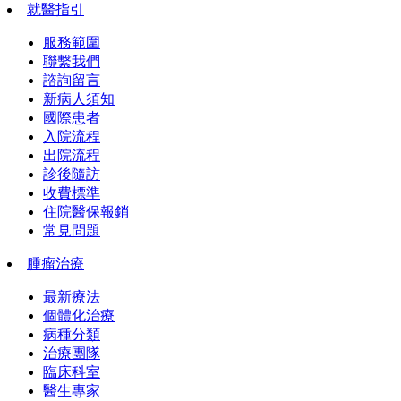
就醫指引
服務範圍
聯繫我們
諮詢留言
新病人須知
國際患者
入院流程
出院流程
診後隨訪
收費標準
住院醫保報銷
常見問題
腫瘤治療
最新療法
個體化治療
病種分類
治療團隊
臨床科室
醫生專家