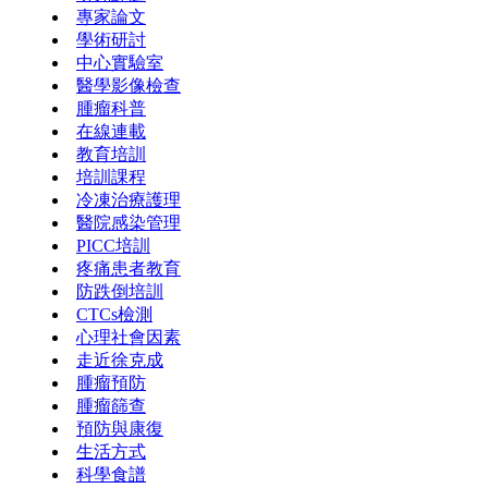
專家論文
學術研討
中心實驗室
醫學影像檢查
腫瘤科普
在線連載
教育培訓
培訓課程
冷凍治療護理
醫院感染管理
PICC培訓
疼痛患者教育
防跌倒培訓
CTCs檢測
心理社會因素
走近徐克成
腫瘤預防
腫瘤篩查
預防與康復
生活方式
科學食譜