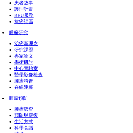
患者故事
護理計畫
BEU服務
抗癌誤區
腫瘤研究
治癌新理念
研究課題
專家論文
學術研討
中心實驗室
醫學影像檢查
腫瘤科普
在線連載
腫瘤預防
腫瘤篩查
預防與康復
生活方式
科學食譜