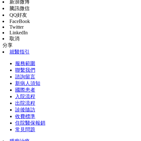
新浪微博
騰訊微信
QQ好友
FaceBook
Twitter
LinkedIn
取消
分享
就醫指引
服務範圍
聯繫我們
諮詢留言
新病人須知
國際患者
入院流程
出院流程
診後隨訪
收費標準
住院醫保報銷
常見問題