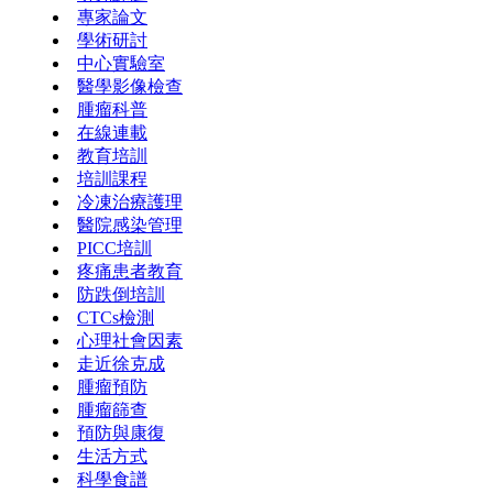
專家論文
學術研討
中心實驗室
醫學影像檢查
腫瘤科普
在線連載
教育培訓
培訓課程
冷凍治療護理
醫院感染管理
PICC培訓
疼痛患者教育
防跌倒培訓
CTCs檢測
心理社會因素
走近徐克成
腫瘤預防
腫瘤篩查
預防與康復
生活方式
科學食譜