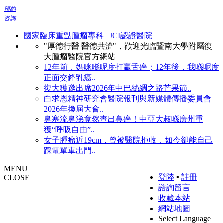
預約
咨詢
國家臨床重點腫瘤專科
JCI認證醫院
"厚德行醫 醫德共濟"，歡迎光臨暨南大學附屬復
大腫瘤醫院官方網站
12年前，媽咪喺呢度打贏舌癌；12年後，我喺呢度
正面交鋒乳癌..
復大獲邀出席2026年中巴絲綢之路芒果節..
白求恩精神研究會醫院報刊與新媒體傳播委員會
2026年換屆大會..
鼻塞流鼻涕竟然查出鼻癌！中亞大叔喺廣州重
獲“呼吸自由”..
女子腫瘤近19cm，曾被醫院拒收，如今卻能自己
踩電單車出門..
MENU
登陸
▪
註冊
CLOSE
諮詢留言
收藏本站
網站地圖
Select Language