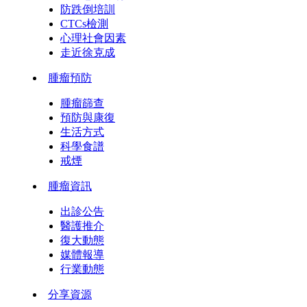
防跌倒培訓
CTCs檢測
心理社會因素
走近徐克成
腫瘤預防
腫瘤篩查
預防與康復
生活方式
科學食譜
戒煙
腫瘤資訊
出診公告
醫護推介
復大動態
媒體報導
行業動態
分享資源