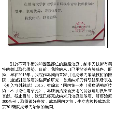
對於不可手術的和困難部位的腫瘤治療，納米刀技術有獨
特的難以取代優勢。目前，我院納米刀已用於治療胰腺癌、肝
癌。早在2015年，我院作為國內首家引進納米刀消融技術的醫
院，通過對胰腺癌的臨床前研究，首篇納米刀科研結果發表在
《介入放射雜誌》2015，並編寫了國內第一本《腫瘤消融新技
術：不可逆性電穿孔》，為腫瘤治療新技術的開發運用做出來
貢獻。截止目前，我院已經完成納米刀治療胰腺癌、肝癌治療
300余例，取得很好療效，成為國內之首，牛立志教授成為北
京301醫院納米刀治療的顧問。