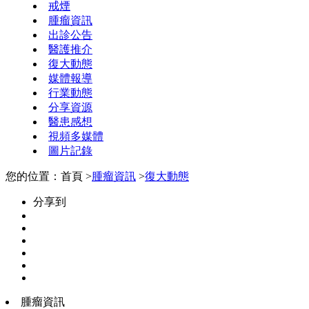
戒煙
腫瘤資訊
出診公告
醫護推介
復大動態
媒體報導
行業動態
分享資源
醫患感想
視頻多媒體
圖片記錄
您的位置：首頁 >
腫瘤資訊
>
復大動態
分享到
腫瘤資訊