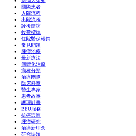
新病人須知
國際患者
入院流程
出院流程
診後隨訪
收費標準
住院醫保報銷
常見問題
腫瘤治療
最新療法
個體化治療
病種分類
治療團隊
臨床科室
醫生專家
患者故事
護理計畫
BEU服務
抗癌誤區
腫瘤研究
治癌新理念
研究課題