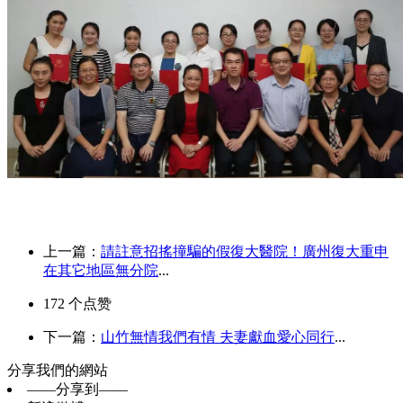
上一篇：
請註意招搖撞騙的假復大醫院！廣州復大重申
在其它地區無分院
...
172
个点赞
下一篇：
山竹無情我們有情 夫妻獻血愛心同行
...
分享我們的網站
——分享到——