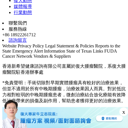
復大動態
媒體報導
行業動態
聯繫我們
服務熱線
+86 18922261712
諮詢留言
Website Privacy Policy
Legal Statement & Policies
Reports to the
State
Emergency Alert Information
State of Texas Links
FUDA
Cancer Network
Vendors & Suppliers
香港新希望健康諮詢有限公司直屬於復大腫瘤醫院，系復大腫
瘤醫院駐香港辦事處
*免責聲明：手術切除對早期實體腫瘤具有較好的治療效果，
但並不適用於所有中晚期腫瘤，治療效果因人而異。對於抵抗
力相對較弱的中晚期腫瘤患者，微創治療結合放化療能有效降
低治療帶來的損傷及副作用，幫助患者獲得更好的治療效果。
© 2003—2026, fuda cancer hospital. All rights reserved.
x
粵ICP備13048536號-1