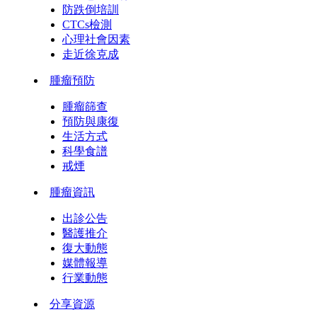
防跌倒培訓
CTCs檢測
心理社會因素
走近徐克成
腫瘤預防
腫瘤篩查
預防與康復
生活方式
科學食譜
戒煙
腫瘤資訊
出診公告
醫護推介
復大動態
媒體報導
行業動態
分享資源