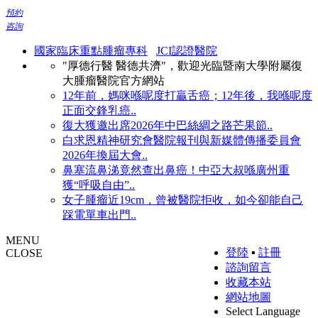
預約
咨詢
國家臨床重點腫瘤專科
JCI認證醫院
"厚德行醫 醫德共濟"，歡迎光臨暨南大學附屬復
大腫瘤醫院官方網站
12年前，媽咪喺呢度打贏舌癌；12年後，我喺呢度
正面交鋒乳癌..
復大獲邀出席2026年中巴絲綢之路芒果節..
白求恩精神研究會醫院報刊與新媒體傳播委員會
2026年換屆大會..
鼻塞流鼻涕竟然查出鼻癌！中亞大叔喺廣州重
獲“呼吸自由”..
女子腫瘤近19cm，曾被醫院拒收，如今卻能自己
踩電單車出門..
MENU
登陸
▪
註冊
CLOSE
諮詢留言
收藏本站
網站地圖
Select Language