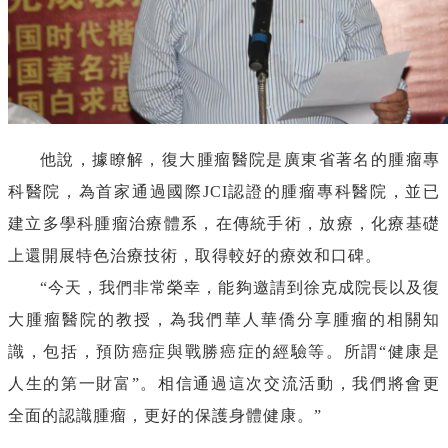
他說，據瞭解，
復
大腫瘤醫院是廣東省著名的腫瘤專
科醫院，為首家通過國際
JCI
認證的腫瘤專科醫院，並已
建立多學科腫瘤治療體系，在傳統手術，放療，化療基礎
上還開展特色治療技術，取得較好的療效和口碑。
“今天，我們非常榮幸，能夠邀請到徐克成院長以及
復
大腫瘤醫院的教授，為我們華人華僑分享腫瘤的相關知
識，包括，預防癌症與戰勝癌症的經驗等。所謂
“健康是
人生的第一財富”。相信通過這次交流活動，我們將會更
全面的認識腫瘤，更好的保護身體健康。”