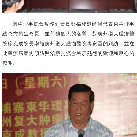
柬華理事總會常務副會長鄭棉發勳爵謹代表柬華理事
總會方僑生會長，並與他個人的名譽，對廣州
復
大腫瘤醫
院徐克成院長率領廣州
復
大腫瘤醫院專家團的到訪，並在
此舉辦癌症的預防與治療交流會表示熱烈的歡迎和衷心的
感謝。