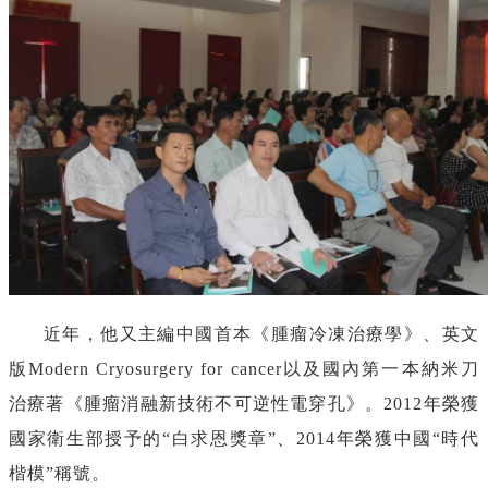
近年，他又主編中國首本《腫瘤冷凍治療學》、英文
版
Modern Cryosurgery for cancer
以及國內第一本納米刀
治療著《腫瘤消融新技術不可逆性電穿孔》。
2012
年榮獲
國家衛生部授予的“白求恩獎章”、
2014
年榮獲中國“時代
楷模”稱號。