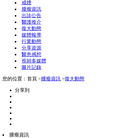
戒煙
腫瘤資訊
出診公告
醫護推介
復大動態
媒體報導
行業動態
分享資源
醫患感想
視頻多媒體
圖片記錄
您的位置：首頁 >
腫瘤資訊
>
復大動態
分享到
腫瘤資訊