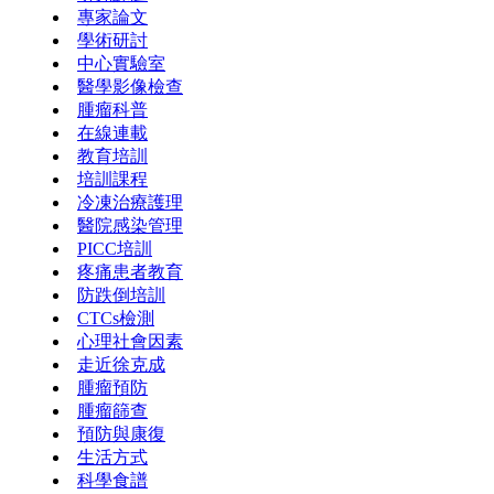
專家論文
學術研討
中心實驗室
醫學影像檢查
腫瘤科普
在線連載
教育培訓
培訓課程
冷凍治療護理
醫院感染管理
PICC培訓
疼痛患者教育
防跌倒培訓
CTCs檢測
心理社會因素
走近徐克成
腫瘤預防
腫瘤篩查
預防與康復
生活方式
科學食譜