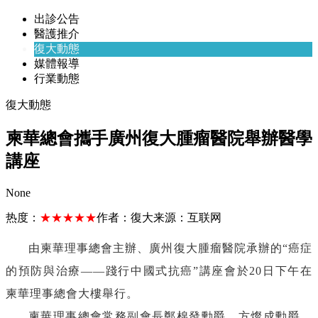
出診公告
醫護推介
復大動態
媒體報導
行業動態
復大動態
柬華總會攜手廣州復大腫瘤醫院舉辦醫學
講座
None
热度：
★★★★★
作者：
復大
来源：
互联网
由柬華理事總會主辦、廣州
復
大腫瘤醫院承辦的
“癌症
的預防與治療——踐行中國式抗癌”講座會於
20
日下午在
柬華理事總會大樓舉行。
柬華理事總會常務副會長鄭棉發勳爵、方燦成勳爵、