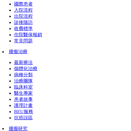
國際患者
入院流程
出院流程
診後隨訪
收費標準
住院醫保報銷
常見問題
腫瘤治療
最新療法
個體化治療
病種分類
治療團隊
臨床科室
醫生專家
患者故事
護理計畫
BEU服務
抗癌誤區
腫瘤研究