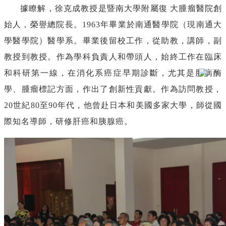
據瞭解，徐克成教授是暨南大學附屬
復
大腫瘤醫院創
始人，榮譽總院長。
1963
年畢業於南通醫學院（現南通大
學醫學院）醫學系。畢業後留校工作，從助教，講師，副
教授到教授。作為學科負責人和帶頭人，始終工作在臨床
和科研第一線，在消化系癌症早期診斷，尤其是肝病酶
學、腫瘤標記方面，作出了創新性貢獻。作為訪問教授，
20
世紀
80
至
90
年代，他曾赴日本和美國多家大學，師從國
際知名導師，研修肝癌和胰腺癌。