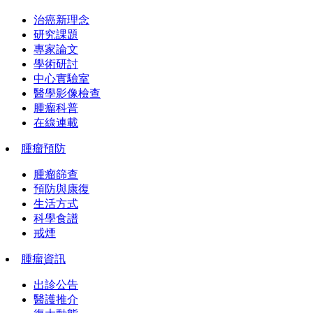
治癌新理念
研究課題
專家論文
學術研討
中心實驗室
醫學影像檢查
腫瘤科普
在線連載
腫瘤預防
腫瘤篩查
預防與康復
生活方式
科學食譜
戒煙
腫瘤資訊
出診公告
醫護推介