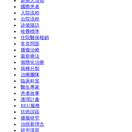
新病人須知
國際患者
入院流程
出院流程
診後隨訪
收費標準
住院醫保報銷
常見問題
腫瘤治療
最新療法
個體化治療
病種分類
治療團隊
臨床科室
醫生專家
患者故事
護理計畫
BEU服務
抗癌誤區
腫瘤研究
治癌新理念
研究課題