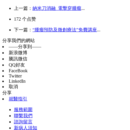
上一篇：
納米刀消融 電擊穿腫瘤
...
172
个点赞
下一篇：
“腫瘤預防及微創療法”免費講座
...
分享我們的網站
——分享到——
新浪微博
騰訊微信
QQ好友
FaceBook
Twitter
LinkedIn
取消
分享
就醫指引
服務範圍
聯繫我們
諮詢留言
新病人須知