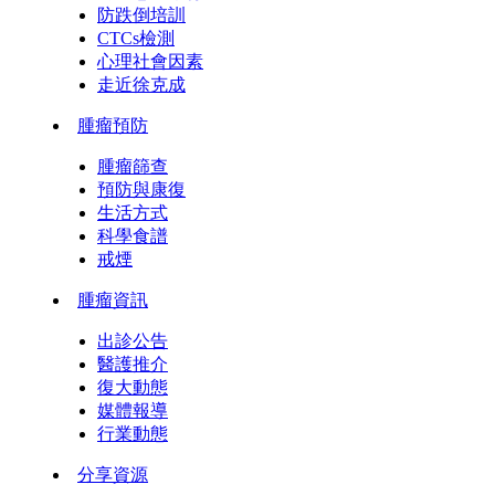
防跌倒培訓
CTCs檢測
心理社會因素
走近徐克成
腫瘤預防
腫瘤篩查
預防與康復
生活方式
科學食譜
戒煙
腫瘤資訊
出診公告
醫護推介
復大動態
媒體報導
行業動態
分享資源