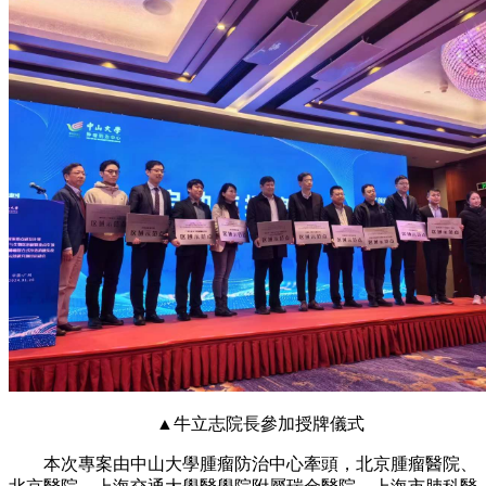
▲牛立志院長參加授牌儀式
本次專案由中山大學腫瘤防治中心牽頭，北京腫瘤醫院、