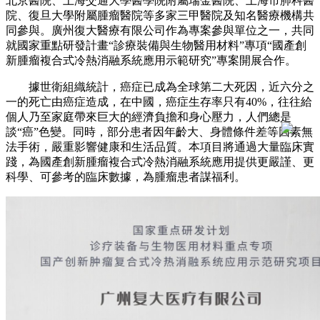
北京醫院、上海交通大學醫學院附屬瑞金醫院、上海市肺科醫
院、復旦大學附屬腫瘤醫院等多家三甲醫院及知名醫療機構共
同參與。廣州復大醫療有限公司作為專案參與單位之一，共同
就國家重點研發計畫“診療裝備與生物醫用材料”專項“國產創
新腫瘤複合式冷熱消融系統應用示範研究”專案開展合作。
據世衛組織統計，癌症已成為全球第二大死因，近六分之
一的死亡由癌症造成，在中國，癌症生存率只有40%，往往給
個人乃至家庭帶來巨大的經濟負擔和身心壓力，人們總是
談“癌”色變。同時，部分患者因年齡大、身體條件差等因素無
法手術，嚴重影響健康和生活品質。本項目將通過大量臨床實
踐，為國產創新腫瘤複合式冷熱消融系統應用提供更嚴謹、更
科學、可參考的臨床數據，為腫瘤患者謀福利。