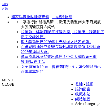
預約
咨詢
國家臨床重點腫瘤專科
JCI認證醫院
"厚德行醫 醫德共濟"，歡迎光臨暨南大學附屬復
大腫瘤醫院官方網站
12年前，媽咪喺呢度打贏舌癌；12年後，我喺呢度
正面交鋒乳癌..
復大獲邀出席2026年中巴絲綢之路芒果節..
白求恩精神研究會醫院報刊與新媒體傳播委員會
2026年換屆大會..
鼻塞流鼻涕竟然查出鼻癌！中亞大叔喺廣州重
獲“呼吸自由”..
女子腫瘤近19cm，曾被醫院拒收，如今卻能自己
踩電單車出門..
MENU
登陸
▪
註冊
CLOSE
諮詢留言
收藏本站
網站地圖
Select Language