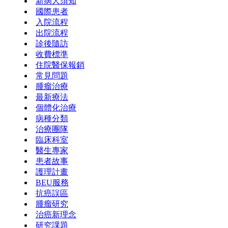
新病人須知
國際患者
入院流程
出院流程
診後隨訪
收費標準
住院醫保報銷
常見問題
腫瘤治療
最新療法
個體化治療
病種分類
治療團隊
臨床科室
醫生專家
患者故事
護理計畫
BEU服務
抗癌誤區
腫瘤研究
治癌新理念
研究課題