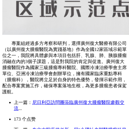
專案組經過多方考察和研判，選擇廣州復大醫療有限公司
（以廣州復大腫瘤醫院為實踐基地）作為全國12家區域示範單
位之一，我院將具體參與本項目包括肝、乳腺、肺、胰腺腫瘤
消融在內的3個子課題，這是對我院的肯定與促進。廣州復大
腫瘤醫院作為國家三級腫瘤專科醫院、國際冷凍治療學會主席
單位、亞洲冷凍治療學會創辦單位，擁有國家臨床重點專科
（腫瘤科），醫院將立足於自身的特色優勢，發揮示範作用，
配合專案實施工作，確保專案落地生根，為更多腫瘤患者保駕
護航。
上一篇：
尼日利亞訪問團蒞臨廣州復大腫瘤醫院參觀交
流
...
173
个点赞