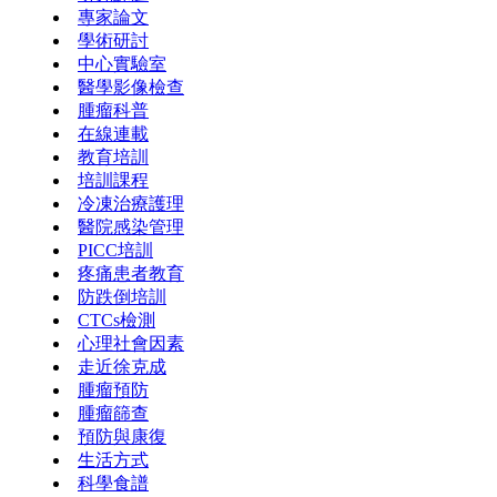
專家論文
學術研討
中心實驗室
醫學影像檢查
腫瘤科普
在線連載
教育培訓
培訓課程
冷凍治療護理
醫院感染管理
PICC培訓
疼痛患者教育
防跌倒培訓
CTCs檢測
心理社會因素
走近徐克成
腫瘤預防
腫瘤篩查
預防與康復
生活方式
科學食譜