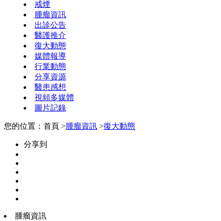
戒煙
腫瘤資訊
出診公告
醫護推介
復大動態
媒體報導
行業動態
分享資源
醫患感想
視頻多媒體
圖片記錄
您的位置：首頁 >
腫瘤資訊
>
復大動態
分享到
腫瘤資訊