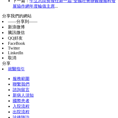
下一篇：
牛立志院長接任新一屆“全國社會辦醫腫瘤科發
展協作網年度輪值主席
...
分享我們的網站
——分享到——
新浪微博
騰訊微信
QQ好友
FaceBook
Twitter
LinkedIn
取消
分享
就醫指引
服務範圍
聯繫我們
諮詢留言
新病人須知
國際患者
入院流程
出院流程
診後隨訪