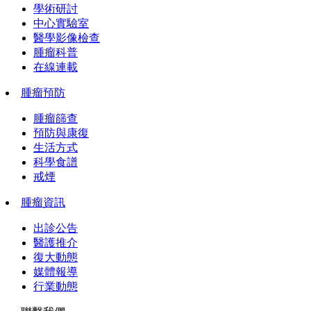
學術研討
中心實驗室
醫學影像檢查
腫瘤科普
在線連載
腫瘤預防
腫瘤篩查
預防與康復
生活方式
科學食譜
戒煙
腫瘤資訊
出診公告
醫護推介
復大動態
媒體報導
行業動態