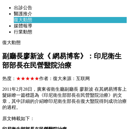
出診公告
醫護推介
復大動態
媒體報導
行業動態
復大動態
副廳長廖新波《 網易博客》：印尼衛生
部部長在民營毉院治療
热度：
★★★★★
作者：
復大
来源：
互联网
2011年2月28日，廣東省衛生廳副廳長 廖新波 在其網易博客上
髮錶瞭一篇標題為《印尼衛生部部長在民營毉院治療》的文
章，其中詳細的介紹瞭印尼衛生部長在復大毉院得到成功治療
的過程。
原文轉載如下：