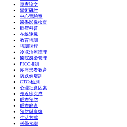
專家論文
學術研討
中心實驗室
醫學影像檢查
腫瘤科普
在線連載
教育培訓
培訓課程
冷凍治療護理
醫院感染管理
PICC培訓
疼痛患者教育
防跌倒培訓
CTCs檢測
心理社會因素
走近徐克成
腫瘤預防
腫瘤篩查
預防與康復
生活方式
科學食譜