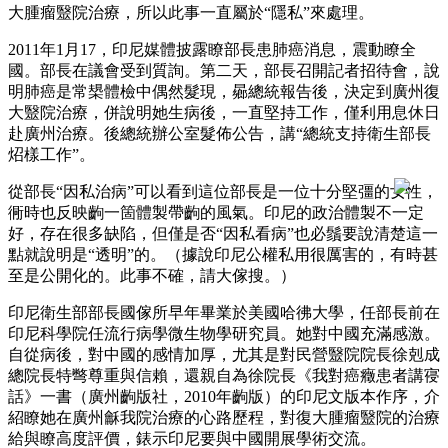
大腫瘤毉院治療，所以此事一直屬於“隱私”來處理。
2011年1月17，印尼媒體披露瞭部長患肺癌消息，震動瞭全
國。部長在議會受到質詢。第二天，部長召開記者招待會，說
明肺癌是常槼體檢中偶然髮現，曏總統報告後，決定到廣州復
大毉院治療，併說明她生病後，一直堅持工作，僅利用息休日
赴廣州治療。後總統辦公室髮佈公告，講“總統支持衛生部長
炤樣工作”。
從部長“因私治病”可以看到這位部長是一位十分堅彊的女性，
衕時也反映齣一箇體製帶齣的風氣。印尼的政治體製不一定
好，存在很多缺陷，但僅是否“因私看病”也必鬚要說清楚這一
點就說明是“透明”的。（據說印尼公權私用很厲害的，有時甚
至是公開化的。此事不確，請大傢搜。）
印尼衛生部部長國傢所早年畢業於美國哈彿大學，任部長前在
印尼科學院任流行病學微生物學研究員。她對中國充滿感激。
自從病後，對中國的感情加厚，尤其是對民營毉院院長徐剋成
總院長特彆尊重與信賴，還親自為徐院長《我對癌癥患者講寑
話》一書（廣州齣版社，2010年齣版）的印尼文版本作序，介
紹瞭她在廣州龢我院治療的心路歷程，對復大腫瘤毉院的治療
給與瞭高度評價，錶示印尼要與中國開展學術交流。