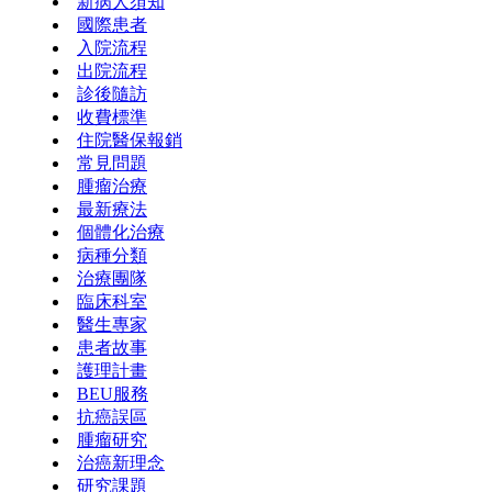
新病人須知
國際患者
入院流程
出院流程
診後隨訪
收費標準
住院醫保報銷
常見問題
腫瘤治療
最新療法
個體化治療
病種分類
治療團隊
臨床科室
醫生專家
患者故事
護理計畫
BEU服務
抗癌誤區
腫瘤研究
治癌新理念
研究課題