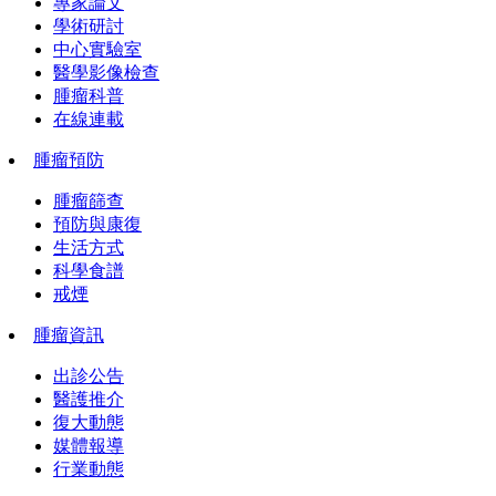
專家論文
學術研討
中心實驗室
醫學影像檢查
腫瘤科普
在線連載
腫瘤預防
腫瘤篩查
預防與康復
生活方式
科學食譜
戒煙
腫瘤資訊
出診公告
醫護推介
復大動態
媒體報導
行業動態