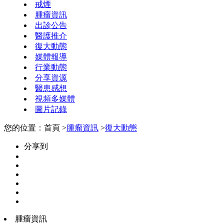
戒煙
腫瘤資訊
出診公告
醫護推介
復大動態
媒體報導
行業動態
分享資源
醫患感想
視頻多媒體
圖片記錄
您的位置：首頁 >
腫瘤資訊
>
復大動態
分享到
腫瘤資訊