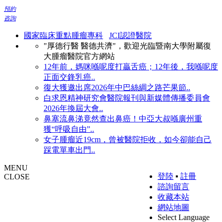
預約
咨詢
國家臨床重點腫瘤專科
JCI認證醫院
"厚德行醫 醫德共濟"，歡迎光臨暨南大學附屬復
大腫瘤醫院官方網站
12年前，媽咪喺呢度打贏舌癌；12年後，我喺呢度
正面交鋒乳癌..
復大獲邀出席2026年中巴絲綢之路芒果節..
白求恩精神研究會醫院報刊與新媒體傳播委員會
2026年換屆大會..
鼻塞流鼻涕竟然查出鼻癌！中亞大叔喺廣州重
獲“呼吸自由”..
女子腫瘤近19cm，曾被醫院拒收，如今卻能自己
踩電單車出門..
MENU
登陸
▪
註冊
CLOSE
諮詢留言
收藏本站
網站地圖
Select Language