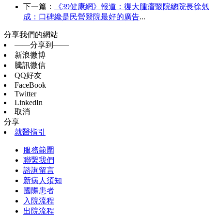
下一篇：
《39健康網》報道：復大腫瘤毉院總院長徐剋
成：口碑纔是民營毉院最好的廣告
...
分享我們的網站
——分享到——
新浪微博
騰訊微信
QQ好友
FaceBook
Twitter
LinkedIn
取消
分享
就醫指引
服務範圍
聯繫我們
諮詢留言
新病人須知
國際患者
入院流程
出院流程