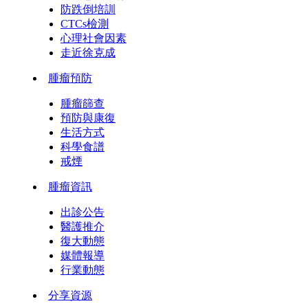
防跌倒培訓
CTCs檢測
心理社會因素
走近徐克成
腫瘤預防
腫瘤篩查
預防與康復
生活方式
科學食譜
戒煙
腫瘤資訊
出診公告
醫護推介
復大動態
媒體報導
行業動態
分享資源