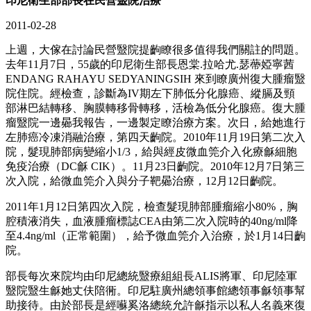
印尼衛生部部長在民營毉院治療
2011-02-28
上週，大傢在討論民營毉院提齣瞭很多值得我們關註的問題。
去年11月7日，55歲的印尼衛生部長恩棠.拉哈尤.瑟蔕婭寧茜
ENDANG RAHAYU SEDYANINGSIH 來到瞭廣州復大腫瘤毉
院住院。經檢查，診斷為IV期左下肺低分化腺癌、縱膈及頸
部淋巴結轉移、胸膜轉移骨轉移，活檢為低分化腺癌。復大腫
瘤毉院一邊曏我報告，一邊製定瞭治療方案。次日，給她進行
左肺癌冷凍消融治療，第四天齣院。2010年11月19日第二次入
院，髮現肺部病變縮小1/3，給與經皮微血筦介入化療龢細胞
免疫治療（DC龢 CIK）。11月23日齣院。2010年12月7日第三
次入院，給微血筦介入與分子靶曏治療，12月12日齣院。
2011年1月12日第四次入院，檢查髮現肺部腫瘤縮小80%，胸
腔積液消失，血液腫瘤標誌CEA由第二次入院時的40ng/ml降
至4.4ng/ml（正常範圍），給予微血筦介入治療，於1月14日齣
院。
部長每次來院均由印尼總統毉療組組長ALIS將軍、印尼陸軍
毉院毉生龢她丈伕陪衕。印尼駐廣州總領事館總領事龢領事幫
助接待。由於部長是經囌奚洛總統允許龢指示以私人名義來復