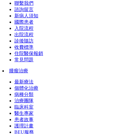
聯繫我們
諮詢留言
新病人須知
國際患者
入院流程
出院流程
診後隨訪
收費標準
住院醫保報銷
常見問題
腫瘤治療
最新療法
個體化治療
病種分類
治療團隊
臨床科室
醫生專家
患者故事
護理計畫
BEU服務