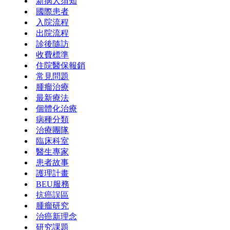
新病人須知
國際患者
入院流程
出院流程
診後隨訪
收費標準
住院醫保報銷
常見問題
腫瘤治療
最新療法
個體化治療
病種分類
治療團隊
臨床科室
醫生專家
患者故事
護理計畫
BEU服務
抗癌誤區
腫瘤研究
治癌新理念
研究課題