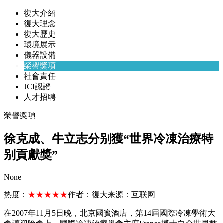
復大介紹
復大理念
復大歷史
環境展示
儀器設備
榮譽獎項
社會責任
JCI認證
人才招聘
榮譽獎項
徐克成、牛立志分别獲“世界冷凍治療特
别貢獻獎”
None
热度：
★★★★★
作者：
復大
来源：
互联网
在2007年11月5日晚，北京國賓酒店，第14屆國際冷凍學術大