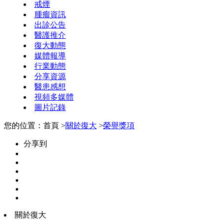
戒煙
腫瘤資訊
出診公告
醫護推介
復大動態
媒體報導
行業動態
分享資源
醫患感想
視頻多媒體
圖片記錄
您的位置：首頁 >
關於復大
>
榮譽獎項
分享到
關於復大