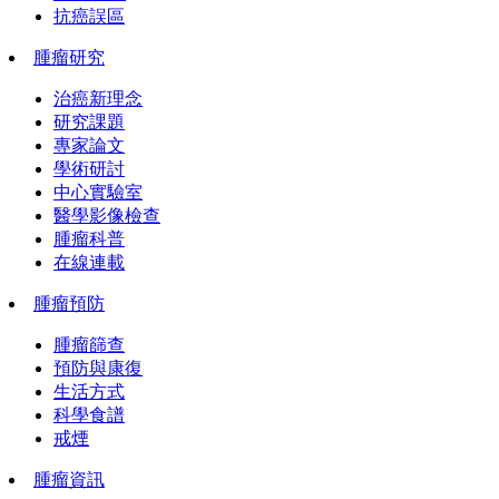
抗癌誤區
腫瘤研究
治癌新理念
研究課題
專家論文
學術研討
中心實驗室
醫學影像檢查
腫瘤科普
在線連載
腫瘤預防
腫瘤篩查
預防與康復
生活方式
科學食譜
戒煙
腫瘤資訊