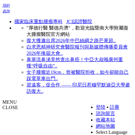
預約
咨詢
國家臨床重點腫瘤專科
JCI認證醫院
"厚德行醫 醫德共濟"，歡迎光臨暨南大學附屬復
大腫瘤醫院官方網站
復大獲邀出席2026年中巴絲綢之路芒果節..
白求恩精神研究會醫院報刊與新媒體傳播委員會
2026年換屆大會..
鼻塞流鼻涕竟然查出鼻癌！中亞大叔喺廣州重
獲“呼吸自由”..
女子腫瘤近19cm，曾被醫院拒收，如今卻能自己
踩電單車出門..
迎遠客，促合作 —— 印尼日惹穆罕默迪亞大學參
訪復大..
MENU
登陸
▪
註冊
CLOSE
諮詢留言
收藏本站
網站地圖
Select Language