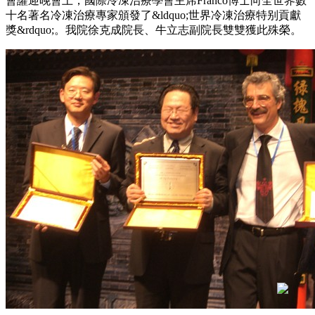
會讙迎晚會上，國際冷凍治療學會主席Franco博士向全世界數
十名著名冷凍治療專家頒發了&ldquo;世界冷凍治療特别貢獻
獎&rdquo;。我院徐克成院長、牛立志副院長雙雙獲此殊榮。