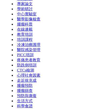
專家論文
學術研討
中心實驗室
醫學影像檢查
腫瘤科普
在線連載
教育培訓
培訓課程
冷凍治療護理
醫院感染管理
PICC培訓
疼痛患者教育
防跌倒培訓
CTCs檢測
心理社會因素
走近徐克成
腫瘤預防
腫瘤篩查
預防與康復
生活方式
科學食譜