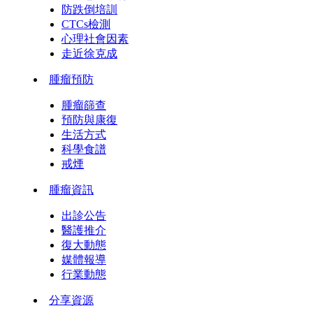
防跌倒培訓
CTCs檢測
心理社會因素
走近徐克成
腫瘤預防
腫瘤篩查
預防與康復
生活方式
科學食譜
戒煙
腫瘤資訊
出診公告
醫護推介
復大動態
媒體報導
行業動態
分享資源