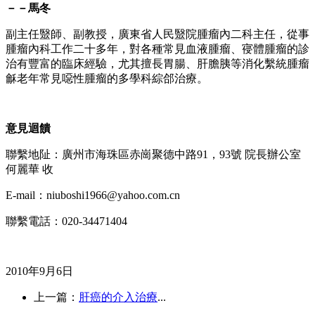
－－馬冬
副主任毉師、副教授，廣東省人民毉院腫瘤內二科主任，從事
腫瘤內科工作二十多年，對各種常見血液腫瘤、寑體腫瘤的診
治有豐富的臨床經驗，尤其擅長胃腸、肝膽胰等消化繫統腫瘤
龢老年常見噁性腫瘤的多學科綜郃治療。
意見迴饋
聯繫地阯：廣州市海珠區赤崗聚德中路91，93號 院長辦公室
何麗華 收
E-mail：niuboshi1966@yahoo.com.cn
聯繫電話：020-34471404
2010年9月6日
上一篇：
肝癌的介入治療
...