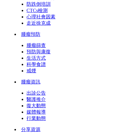
防跌倒培訓
CTCs檢測
心理社會因素
走近徐克成
腫瘤預防
腫瘤篩查
預防與康復
生活方式
科學食譜
戒煙
腫瘤資訊
出診公告
醫護推介
復大動態
媒體報導
行業動態
分享資源