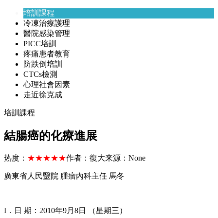
培訓課程
冷凍治療護理
醫院感染管理
PICC培訓
疼痛患者教育
防跌倒培訓
CTCs檢測
心理社會因素
走近徐克成
培訓課程
結腸癌的化療進展
热度：
★★★★★
作者：
復大
来源：
None
廣東省人民毉院 腫瘤內科主任 馬冬
I．日 期：2010年9月8日 （星期三）