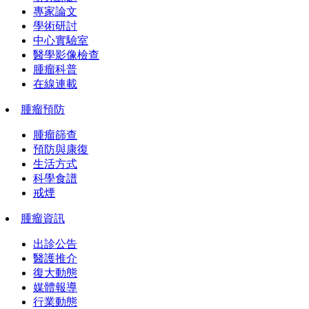
專家論文
學術研討
中心實驗室
醫學影像檢查
腫瘤科普
在線連載
腫瘤預防
腫瘤篩查
預防與康復
生活方式
科學食譜
戒煙
腫瘤資訊
出診公告
醫護推介
復大動態
媒體報導
行業動態