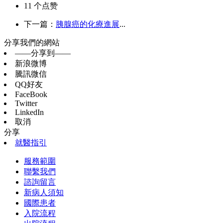
11
个点赞
下一篇：
胰腺癌的化療進展
...
分享我們的網站
——分享到——
新浪微博
騰訊微信
QQ好友
FaceBook
Twitter
LinkedIn
取消
分享
就醫指引
服務範圍
聯繫我們
諮詢留言
新病人須知
國際患者
入院流程