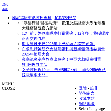
預約
咨詢
國家臨床重點腫瘤專科
JCI認證醫院
"厚德行醫 醫德共濟"，歡迎光臨暨南大學附屬復
大腫瘤醫院官方網站
12年前，媽咪喺呢度打贏舌癌；12年後，我喺呢度
正面交鋒乳癌..
復大獲邀出席2026年中巴絲綢之路芒果節..
白求恩精神研究會醫院報刊與新媒體傳播委員會
2026年換屆大會..
鼻塞流鼻涕竟然查出鼻癌！中亞大叔喺廣州重
獲“呼吸自由”..
女子腫瘤近19cm，曾被醫院拒收，如今卻能自己
踩電單車出門..
MENU
登陸
▪
註冊
CLOSE
諮詢留言
收藏本站
網站地圖
Select Language