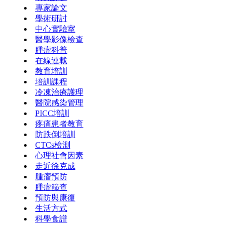
專家論文
學術研討
中心實驗室
醫學影像檢查
腫瘤科普
在線連載
教育培訓
培訓課程
冷凍治療護理
醫院感染管理
PICC培訓
疼痛患者教育
防跌倒培訓
CTCs檢測
心理社會因素
走近徐克成
腫瘤預防
腫瘤篩查
預防與康復
生活方式
科學食譜