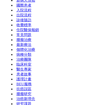
新病人須知
國際患者
入院流程
出院流程
診後隨訪
收費標準
住院醫保報銷
常見問題
腫瘤治療
最新療法
個體化治療
病種分類
治療團隊
臨床科室
醫生專家
患者故事
護理計畫
BEU服務
抗癌誤區
腫瘤研究
治癌新理念
研究課題