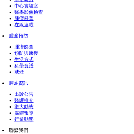
中心實驗室
醫學影像檢查
腫瘤科普
在線連載
腫瘤預防
腫瘤篩查
預防與康復
生活方式
科學食譜
戒煙
腫瘤資訊
出診公告
醫護推介
復大動態
媒體報導
行業動態
聯繫我們