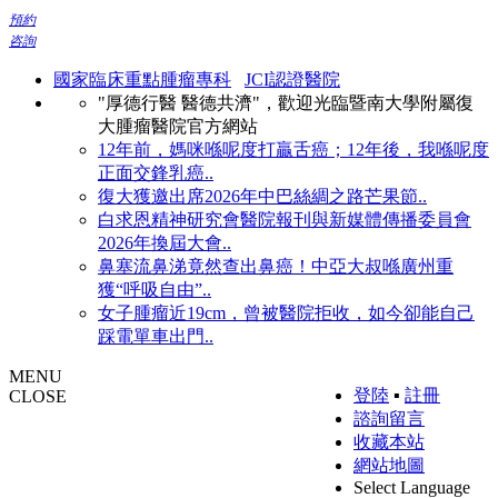
預約
咨詢
國家臨床重點腫瘤專科
JCI認證醫院
"厚德行醫 醫德共濟"，歡迎光臨暨南大學附屬復
大腫瘤醫院官方網站
12年前，媽咪喺呢度打贏舌癌；12年後，我喺呢度
正面交鋒乳癌..
復大獲邀出席2026年中巴絲綢之路芒果節..
白求恩精神研究會醫院報刊與新媒體傳播委員會
2026年換屆大會..
鼻塞流鼻涕竟然查出鼻癌！中亞大叔喺廣州重
獲“呼吸自由”..
女子腫瘤近19cm，曾被醫院拒收，如今卻能自己
踩電單車出門..
MENU
登陸
▪
註冊
CLOSE
諮詢留言
收藏本站
網站地圖
Select Language