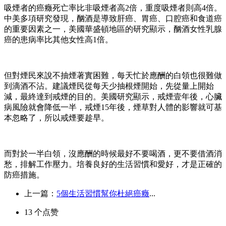
吸煙者的癌癥死亡率比非吸煙者高2倍，重度吸煙者則高4倍。
中美多項研究發現，酗酒是導致肝癌、胃癌、口腔癌和食道癌
的重要因素之一，美國華盛頓地區的研究顯示，酗酒女性乳腺
癌的患病率比其他女性高1倍。
但對煙民來說不抽煙著實困難，每天忙於應酬的白領也很難做
到滴酒不沾。建議煙民從每天少抽根煙開始，先從量上開始
減，最終達到戒煙的目的。美國研究顯示，戒煙壹年後，心臟
病風險就會降低一半，戒煙15年後，煙草對人體的影響就可基
本忽略了，所以戒煙要趁早。
而對於一半白領，沒應酬的時候最好不要喝酒，更不要借酒消
愁，排解工作壓力。培養良好的生活習慣和愛好，才是正確的
防癌措施。
上一篇：
5個生活習慣幫你杜絕癌癥
...
13
个点赞