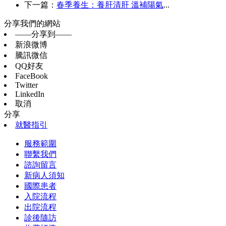
下一篇：
春季養生：養肝清肝 溫補陽氣
...
分享我們的網站
——分享到——
新浪微博
騰訊微信
QQ好友
FaceBook
Twitter
LinkedIn
取消
分享
就醫指引
服務範圍
聯繫我們
諮詢留言
新病人須知
國際患者
入院流程
出院流程
診後隨訪