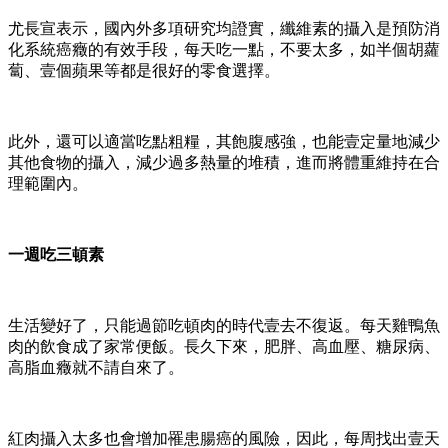
尤長宣表示，國內外多項研究均證實，纖維素的攝入是預防消
化系統癌癥的有效手段，每天吃一點，不要太多，如半個胡蘿
蔔、壹個蘋果等都是很好的零食選擇。
此外，還可以適當吃點粗糧，其飽腹感強，也能壹定量地減少
其他食物的攝入，減少過多熱量的堆積，進而將體重維持在合
理範圍內。
一週吃三頓素
生活變好了，只能過節吃頓肉的時代壹去不復返。每天雞鴨魚
肉的飲食成了家常便飯。長久下來，肥胖、高血壓、糖尿病、
高脂血癥就不請自來了。
紅肉攝入太多也會增加罹患腸癌的風險，因此，每周找出壹天