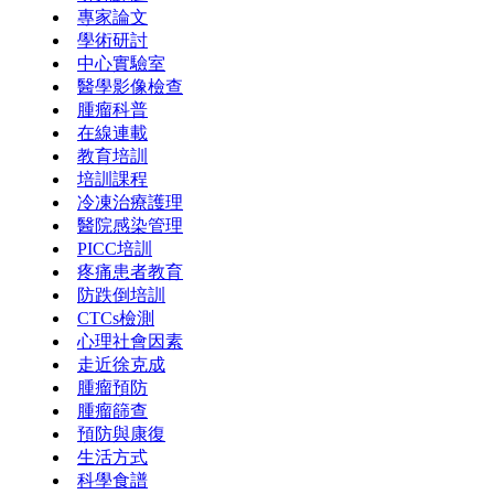
專家論文
學術研討
中心實驗室
醫學影像檢查
腫瘤科普
在線連載
教育培訓
培訓課程
冷凍治療護理
醫院感染管理
PICC培訓
疼痛患者教育
防跌倒培訓
CTCs檢測
心理社會因素
走近徐克成
腫瘤預防
腫瘤篩查
預防與康復
生活方式
科學食譜