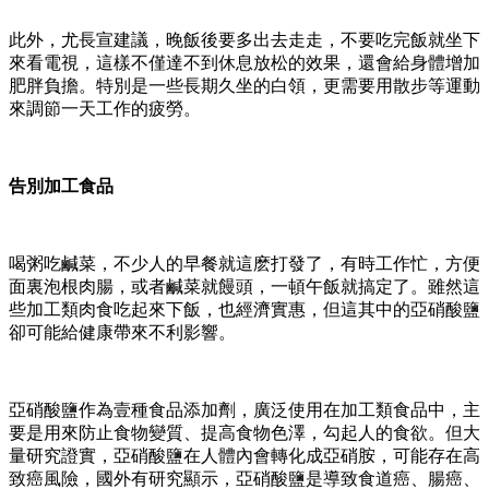
此外，尤長宣建議，晚飯後要多出去走走，不要吃完飯就坐下
來看電視，這樣不僅達不到休息放松的效果，還會給身體增加
肥胖負擔。特別是一些長期久坐的白領，更需要用散步等運動
來調節一天工作的疲勞。
告別加工食品
喝粥吃鹹菜，不少人的早餐就這麽打發了，有時工作忙，方便
面裏泡根肉腸，或者鹹菜就饅頭，一頓午飯就搞定了。雖然這
些加工類肉食吃起來下飯，也經濟實惠，但這其中的亞硝酸鹽
卻可能給健康帶來不利影響。
亞硝酸鹽作為壹種食品添加劑，廣泛使用在加工類食品中，主
要是用來防止食物變質、提高食物色澤，勾起人的食欲。但大
量研究證實，亞硝酸鹽在人體內會轉化成亞硝胺，可能存在高
致癌風險，國外有研究顯示，亞硝酸鹽是導致食道癌、腸癌、