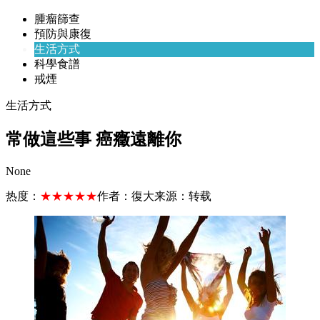
腫瘤篩查
預防與康復
生活方式
科學食譜
戒煙
生活方式
常做這些事 癌癥遠離你
None
热度：
★★★★★
作者：
復大
来源：
转载