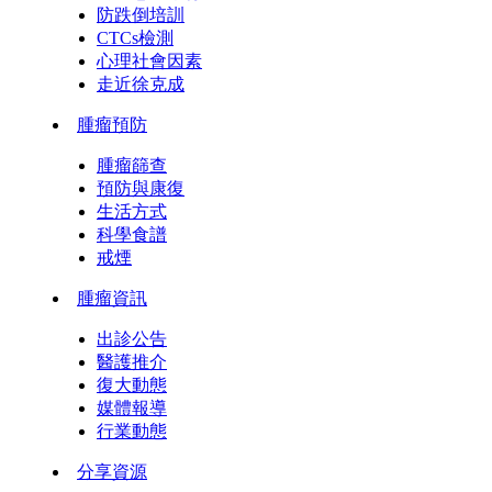
防跌倒培訓
CTCs檢測
心理社會因素
走近徐克成
腫瘤預防
腫瘤篩查
預防與康復
生活方式
科學食譜
戒煙
腫瘤資訊
出診公告
醫護推介
復大動態
媒體報導
行業動態
分享資源