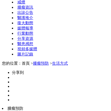
戒煙
腫瘤資訊
出診公告
醫護推介
復大動態
媒體報導
行業動態
分享資源
醫患感想
視頻多媒體
圖片記錄
您的位置：首頁 >
腫瘤預防
>
生活方式
分享到
腫瘤預防