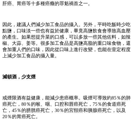
肝癌、胃癌等十多種癌癥的罪魁禍首之一。
因此，建議人們減少加工食品的攝入。另外，平時吃飯時少吃
點鹽，口味淡一些也有益於健康，畢竟高鹽飲食會導致高血壓
的產生。如果想提升菜的口感，可以多放一些其他佐料，如辣
椒、大蒜、姜等。很多加工食品是高鹽高脂的重口味食物，還
會加重人們的口味，因此從口味上進行改變，也能在壹定程度
上減少加工食品的攝入量。
減頓酒，少支煙
戒煙限酒有益健康，能減少患癌概率。吸煙可導致約85％的肺
癌死亡，80％的喉、咽、口腔和唇癌死亡，75％的食道癌死
亡，45％的膀胱癌死亡，30％的宮頸癌和胰腺癌死亡，以及
20％的胃癌死亡。