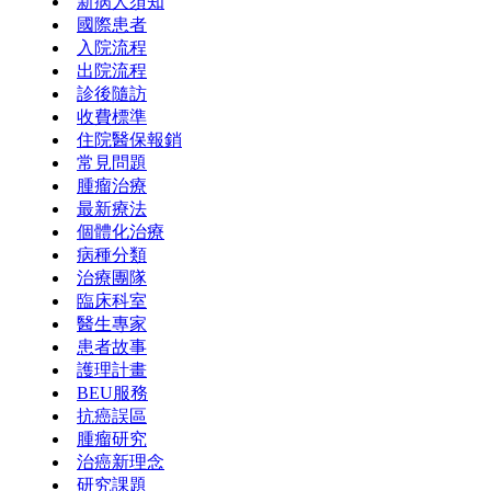
新病人須知
國際患者
入院流程
出院流程
診後隨訪
收費標準
住院醫保報銷
常見問題
腫瘤治療
最新療法
個體化治療
病種分類
治療團隊
臨床科室
醫生專家
患者故事
護理計畫
BEU服務
抗癌誤區
腫瘤研究
治癌新理念
研究課題