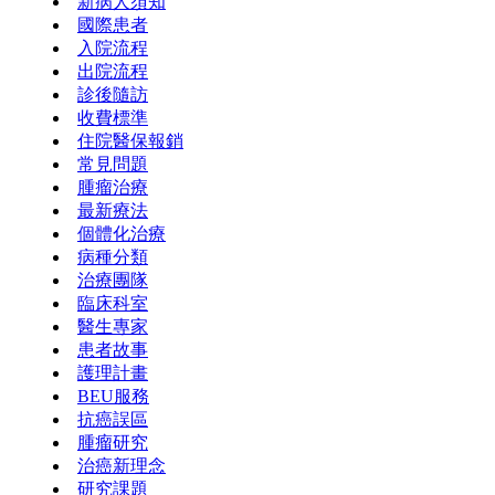
新病人須知
國際患者
入院流程
出院流程
診後隨訪
收費標準
住院醫保報銷
常見問題
腫瘤治療
最新療法
個體化治療
病種分類
治療團隊
臨床科室
醫生專家
患者故事
護理計畫
BEU服務
抗癌誤區
腫瘤研究
治癌新理念
研究課題