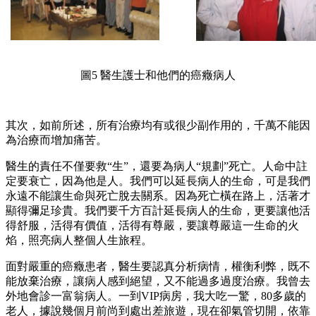
圖5 醫生護士和他們的癌癥病人
其次，如前所述，所有治療均有或很少副作用的，千萬不能因
為治療而增加痛苦。
醫生的責任不僅要救“生”，還要為病人“規劃”死亡。人命中註
定要衰亡，因為他是人。我們可以延長病人的生命，可是我們
永遠不能讓生命與死亡脫去關系。因為死亡橫在路上，活著才
顯得彌足珍貴。我們要千方百計延長病人的生命，更要讓他活
得舒服，活得有價值，活得有尊嚴，要讓尊嚴這一生命的火
焰，照亮病人整個人生旅程。
面對嚴重的癌癥患者，醫生要認真分析病情，權衡利弊，既不
能放棄治療，讓病人感到絕望，又不能過多過度治療。我曾去
外地會診一富翁病人。一到VIP病房，我大吃一驚，80多歲的
老人，據說幾個月前尚到處出差旅遊，現在卻氣管切開，依靠