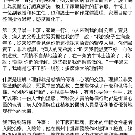
下午4時一直搶救到晚9時，病人終因病情過重而去世。護士馬
上為屍體進行認真擦洗，換上了家屬提供的新衣服。牛博士，
一位副教授和科主任，也和護士一起作屍體護理。家屬目睹了
整個搶救過程，態度轉化了。
第二天早晨一上班，家屬一行5、6人來到我的辦公室，壹見
我，病人的父母上前緊緊握住我的手，說：“我的兒子生病壹
年多，從來沒有看見像你們這樣認真負責的醫務人員。你們盡
責了，非常感謝。”病人的兄弟說：“昨天我們態度不好，向你
們道歉。”我情不自禁地流淚了，在一旁的牛博士流淚了，我
說：“謝謝你們的理解。這些都是我們應當做的。” 一年過去
了，我總是忘不了那一場景：多麽偉大的理解呀！
什麽是理解？理解就是感情的傳遞，心絮的交流。理解並非要
靠激動的演說，冠冕堂皇的說教，主要靠你做了什麽和做得怎
樣。“心動不如行動”，在現實生活中，有時只要伸一伸手，就
可以牽出一份人世的溫馨，而醫務人員的每個行動都是衡量心
靈的瑰寶，病人的理解往往植根於醫務人員是否和能否優質地
履行他的天職。
我們碰到這樣一件事：一位下腹部腫塊、腹水的年輕女性患者
入院治療。入院前，她在廣州市幾家醫院作B超和CT檢查，診
斷為卵巢癌腹腔轉移。按常規檢查腹水中結核桿菌和癌細胞，