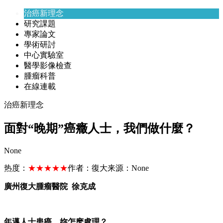
治癌新理念
研究課題
專家論文
學術研討
中心實驗室
醫學影像檢查
腫瘤科普
在線連載
治癌新理念
面對“晚期”癌癥人士，我們做什麼？
None
热度：
★★★★★
作者：
復大
来源：
None
廣州復大腫瘤醫院
徐克成
年邁人士患癌，妳怎麽處理？