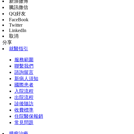
新浪微博
騰訊微信
QQ好友
FaceBook
Twitter
LinkedIn
取消
分享
就醫指引
服務範圍
聯繫我們
諮詢留言
新病人須知
國際患者
入院流程
出院流程
診後隨訪
收費標準
住院醫保報銷
常見問題
腫瘤治療