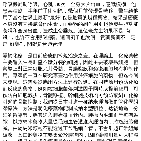
呼吸機輔助呼吸。心跳130次，全身大片出血，意識模糊。他
患某種癌，半年前手術切除，幾個月前發現骨轉移。醫生給他
用了當今世界上最新“最好”也是最貴的幾種藥物。結果是癌癥
本身沒有直接威脅他生命，而藥物的副作用引起他發生肺功能
衰竭和全身出血，造成生命垂危。這位老先生如果不是“有
錢”，也許不會用那些藥。這個例子也說明，貴藥新藥不一定
是“好藥”，關鍵是合適合理。
關於化療，是目前癌癥的常規治療之壹。在理論上，化療藥物
主要進入生長旺盛不斷分裂的細胞，因此主要破壞癌細胞，但
實際上對正常細胞尤其骨髓、胃腸黏膜和免疫細胞均有抑制作
用。專家們一直在研究專壹地作用於癌細胞的藥物，但迄今尚
未發現。這需要從應用方法上進行改進。在同時應用預防化療
副反應的藥物，例如粒細胞菌落刺激因子同時或提前應用，可
預防白細胞減少，骨髓移植、幹細胞技術均可預防或糾正化療
引起的骨髓抑制；我們從日本引進一種納米腫瘤微血管化學阻
滯療法，方法是將化療藥物配制成納米型顆粒，然後通過十分
細的微導管，將其送入腫瘤微血管內。腫瘤內毛細血管壁有裂
隙，以致納米藥物大量從毛細血管透進入腫瘤內，將癌細胞殺
滅。由於納米顆粒不能透過正常毛細血管，不會引起正常組織
破壞，又由於藥物主要集聚於腫瘤內，因此藥物用量可大幅減