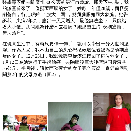
醫學專家組去離廣州500公裏的湛江市義診。那天下午3點，我
的診臺前來了一位挺著巨腹的女子，姓彭，年僅28歲，面容瘦
削蒼白，行走艱難，“腰大十圍”，雙腿腫脹如同大象腿。她告
訴我，患病2年余，腹部一天天增大，最後無法坐下，只能站
著大小便。我問她為什麽不去看病？她說醫生講“晚期癌癥，
無法治療”。
在現實生活中，有時只要伸一伸手，就可以牽出一分人世間溫
馨。作為人父，我不由自主的決心想拯救這位被認為是晚期癌
癥的女子。12月23日，我派救護車從湛江接回了這位弱女子，
1月12日為她進行了手術治療，去除腹腔巨大腫瘤連同囊液共
55公斤。半月後，這位面臨死亡的女子完全康復，春節前回到
闊別2年的父母身邊（圖2）。