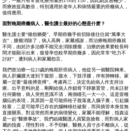
少，一般只有常規化療用量的1/10到 1/20，因此副反應極少，
而療效提高數倍，特別適用於老年人和病情嚴重的癌癥病人，
值得應用。
面對晚期癌癥病人，醫生護士最好的心態是什麽？
醫生護士要“雖怨猶榮”。早期癌癥手術切除後往往就“萬事大
吉”，腫瘤消除了，病人高興，家屬感謝，而治療晚期癌癥就
不同，由於許多治療不能完全消除腫瘤，治療的效果要較長時
間才能顯示出來，復發率也較早期癌癥多，因此常常“吃力不
討好”，遭到病人和家屬怨言。
我們曾治療一位23歲的晚期肝癌病人，他從另一個醫院轉來。
病人肝臟腫大達到下腹部，腹水，下肢浮腫，伴有肺轉移。家
屬一定要“最後搏壹搏”。考慮再三，決定先給病人作支持治
療。出乎意料的是，剛剛給病人作鎖骨下靜脈置管，尚未註射
任何藥物，病人突然意識不清，兩側瞳孔一大一小。這是壹種
腦疝的表現，其原因一是可能癌栓子脫落進入腦子裏，引起腦
栓塞，二是可能早已存在的腦轉移灶破裂，而與插管本身並無
直接關系。對這突然而來的病情變化，家屬不能理解，指責這
是一起“醫療事故”。我們組織醫護人員緊急搶救，而對病人家
屬的指責，理性對待，不予辯解。醫務人員寸步不離病人，從