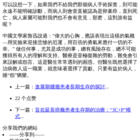
可以設想一下，如果我們不給我們那個病人手術探查，則可能
永遠不能明確診斷，而病人則會壹直被認為是卵巢癌，直到死
亡，病人家屬可能對我們也不會有意見，那麽，這對誰有益
呢？
中國文學家魯迅說過：“偉大的心胸，應該表現出這樣的氣概
―用笑臉來迎接悲慘的厄運，用百倍的勇氣來應付一切的不
幸。” 做任何事，尤其是成功的事，總有風險存在，總不可能
獲得所有人的理解和支持。醫療是壹極復雜的勞動，難免會引
來誤解或怨言。這是醫生常常遇到的困惑。但醫生既然選擇了
治病救人這一職業，就意味著選擇了貢獻。只要有益於病人，
雖“怨”猶樂。
上一篇：
進展期腫瘤患者長期生存的探討
...
22
个点赞
下一篇：
旨在延長癌癥患者生存期的治療：“3C+P”模
式
...
分享我們的網站
——分享到——