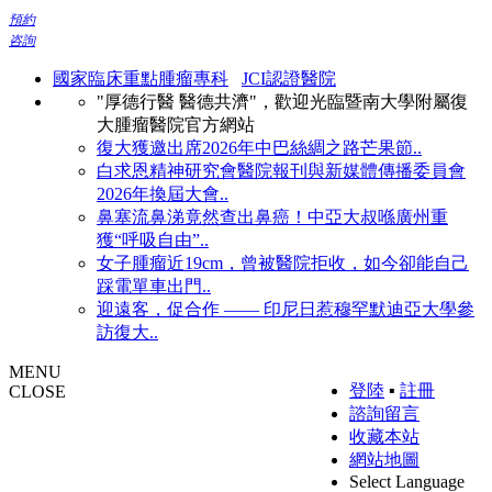
預約
咨詢
國家臨床重點腫瘤專科
JCI認證醫院
"厚德行醫 醫德共濟"，歡迎光臨暨南大學附屬復
大腫瘤醫院官方網站
復大獲邀出席2026年中巴絲綢之路芒果節..
白求恩精神研究會醫院報刊與新媒體傳播委員會
2026年換屆大會..
鼻塞流鼻涕竟然查出鼻癌！中亞大叔喺廣州重
獲“呼吸自由”..
女子腫瘤近19cm，曾被醫院拒收，如今卻能自己
踩電單車出門..
迎遠客，促合作 —— 印尼日惹穆罕默迪亞大學參
訪復大..
MENU
登陸
▪
註冊
CLOSE
諮詢留言
收藏本站
網站地圖
Select Language