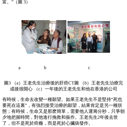
富。”（圖 3）
a
b
c
圖3 （a）王老先生治療後的肝癌CT圖 （b）王老先生治療完
成後很開心 （c）一年後的王老先生和他在香港的公司
有時候，生命去改變一種願望。如果王老先生不是堅持“死也
要死在這裏”，有強烈接受治療的願望，結果肯定是另一種狀
態；有時候，生命又是那麽簡單，需要他人運籌分秒，只爭朝
夕地把握時間，對他進行挽救和振作。王老先生2年後去世
了，但不是死於癌癥，而是死於心臟病發作。