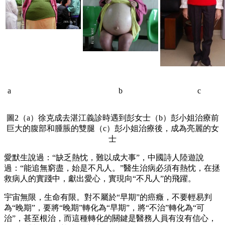
a
b
c
圖2（a）徐克成去湛江義診時遇到彭女士（b）彭小姐治療前
巨大的腹部和腫脹的雙腿（c）彭小姐治療後，成為亮麗的女
士
愛默生說過：“缺乏熱忱，難以成大事”，中國詩人陸遊說
過：“能追無窮盡，始是不凡人。”醫生治病必須有熱忱，在拯
救病人的實踐中，獻出愛心，實現向“不凡人”的飛躍。
宇宙無限，生命有限。對不屬於“早期”的癌癥，不要輕易判
為“晚期”，要將“晚期”轉化為“早期”，將“不治”轉化為“可
治”，甚至根治，而這種轉化的關鍵是醫務人員有沒有信心，