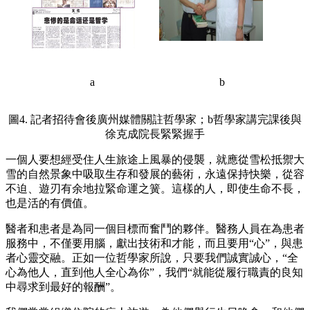
a
b
圖4. 記者招待會後廣州媒體關註哲學家；b哲學家講完課後與
徐克成院長緊緊握手
一個人要想經受住人生旅途上風暴的侵襲，就應從雪松抵禦大
雪的自然景象中吸取生存和發展的藝術，永遠保持快樂，從容
不迫、遊刃有余地拉緊命運之簧。這樣的人，即使生命不長，
也是活的有價值。
醫者和患者是為同一個目標而奮鬥的夥伴。醫務人員在為患者
服務中，不僅要用腦，獻出技術和才能，而且要用“心”，與患
者心靈交融。正如一位哲學家所說，只要我們誠實誠心，“全
心為他人，直到他人全心為你”，我們“就能從履行職責的良知
中尋求到最好的報酬”。