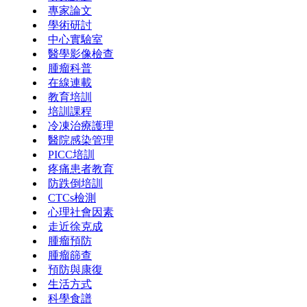
專家論文
學術研討
中心實驗室
醫學影像檢查
腫瘤科普
在線連載
教育培訓
培訓課程
冷凍治療護理
醫院感染管理
PICC培訓
疼痛患者教育
防跌倒培訓
CTCs檢測
心理社會因素
走近徐克成
腫瘤預防
腫瘤篩查
預防與康復
生活方式
科學食譜