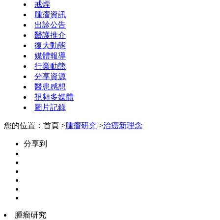
戒煙
腫瘤資訊
出診公告
醫護推介
復大動態
媒體報導
行業動態
分享資源
醫患感想
視頻多媒體
圖片記錄
您的位置：首頁 >
腫瘤研究
>
治癌新理念
分享到
腫瘤研究