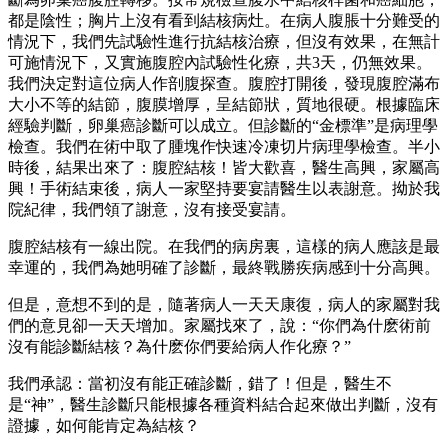
都是陰性；胸片上沒有看到結核病灶。在病人腹脹十分難受的
情況下，我們先試驗性進行抗結核治療，但沒有效果，在無計
可施情況下，又實施腹腔內試驗性化療，共3天，仍無效果。
我們決定對這位病人作剖腹探查。腹腔打開後，發現腹腔滿布
大小不等的結節，腹膜增厚，呈結節狀，質地很硬。根據臨床
經驗判斷，卵巢癌診斷可以成立。但診斷的“金標準”是病理學
檢查。我們在術中取了腫塊作快速冷凍切片病理學檢查。半小
時後，結果出來了：腹腔結核！皆大歡喜，醫生高興，家屬高
興！手術結束後，病人一家堅持要宴請醫生以表謝意。拗於我
院紀律，我們領了謝意，沒有接受宴請。
腹腔結核有一線出院。在我們的病房裏，這樣的病人應該是最
幸運的，我們為她明確了診斷，最終戰勝疾病感到十分高興。
但是，意想不到的是，隨著病人一天天康復，病人的家屬對我
們的意見卻一天天增加。家屬找來了，說：“你們為什麽術前
沒有能診斷結核？為什麽你們要給病人作化療？”
我們承認：當初沒有能正確診斷，錯了！但是，醫生不
是“神”，醫生診斷只能根據各種資料結合起來做出判斷，沒有
證據，如何能肯定為結核？