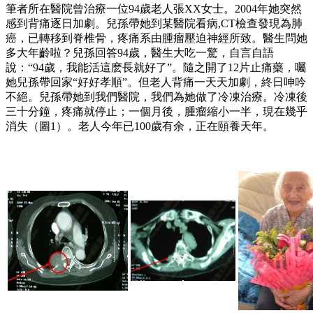
筆者所在醫院曾治療一位94歲老人張XX女士。2004年她突然
感到背痛逐日加劇。兒孫帶她到某醫院看病,CT檢查發現為肺
癌，已轉移到脊椎骨，疼痛系由腫瘤壓迫神經所致。醫生問她
多大年齡啦？兒孫回答94歲，醫生大吃一驚，自言自語
說：“94歲，我能活這麽長就好了”。隨之開了12片止痛藥，囑
她兒孫帶回家“好好孝順”。但老人背痛一天天加劇，終日呻吟
不絕。兒孫帶她到我們醫院，我們為她做了冷凍治療。冷凍後
三十分鐘，疼痛就停止；一個月後，腫瘤縮小一半，現在幾乎
消失（圖1）。老人今年已100歲有余，正在頤養天年。