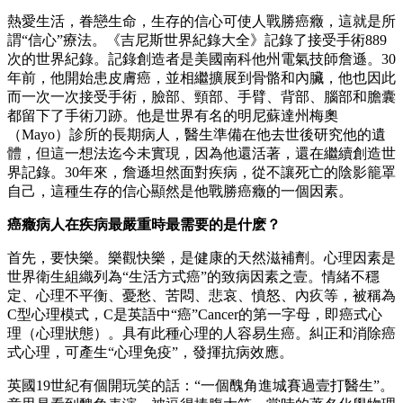
熱愛生活，眷戀生命，生存的信心可使人戰勝癌癥，這就是所
謂“信心”療法。《吉尼斯世界紀錄大全》記錄了接受手術889
次的世界紀錄。記錄創造者是美國南科他州電氣技師詹遜。30
年前，他開始患皮膚癌，並相繼擴展到骨骼和內臟，他也因此
而一次一次接受手術，臉部、頸部、手臂、背部、腦部和膽囊
都留下了手術刀跡。他是世界有名的明尼蘇達州梅奧
（Mayo）診所的長期病人，醫生準備在他去世後研究他的遺
體，但這一想法迄今未實現，因為他還活著，還在繼續創造世
界記錄。30年來，詹遜坦然面對疾病，從不讓死亡的陰影籠罩
自己，這種生存的信心顯然是他戰勝癌癥的一個因素。
癌癥病人在疾病最嚴重時最需要的是什麽？
首先，要快樂。樂觀快樂，是健康的天然滋補劑。心理因素是
世界衛生組織列為“生活方式癌”的致病因素之壹。情緒不穩
定、心理不平衡、憂愁、苦悶、悲哀、憤怒、內疚等，被稱為
C型心理模式，C是英語中“癌”Cancer的第一字母，即癌式心
理（心理狀態）。具有此種心理的人容易生癌。糾正和消除癌
式心理，可產生“心理免疫”，發揮抗病效應。
英國19世紀有個開玩笑的話：“一個醜角進城賽過壹打醫生”。