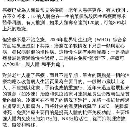
癌癥已成為人類最常見的疾病，老年人患癌更多。有人預測，
在不久將來，1/3的人將會在一生的某個階段因生癌癥而尋求
醫學呵護。有人推測，如果人類壽命達到120歲，可能80%以
上死於癌癥。
但癌癥不是不治之癥。2006年世界衛生組織（WHO）綜合多
方面結果達成以下共識：癌癥在多數情況下只是一類與冠心
病、糖尿病類似的慢性病。這種慢性病有兩種涵義：一是指癌
癥發展是壹漸進慢性過程，二是指在免疫“監管”下，癌癥可
以“休眠”，與人體“和平共處”。
對於老年人患了癌癥，而且不是早期，筆者的觀點是一切的治
療均應以改善病人生活質量為主要目的。一般對75歲以上老
人，不應施以化療，手術也應慎重施行。近年來迅速發展起來
的微創（如冷凍）治療和免疫治療可達到延長生命改善生活質
量的目的。冷凍可在不開刀的情況下進行，系將一根細針經過
皮膚穿刺入腫瘤內，再將針尖的溫度快速降至-160℃，使腫瘤
凍死；免疫治療主要目的是提高人體的抗癌免疫功能，主要增
強人體內免疫細胞如T細胞、NK細胞活性，從而抑制腫瘤擴
散、復發和轉移。