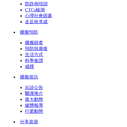
防跌倒培訓
CTCs檢測
心理社會因素
走近徐克成
腫瘤預防
腫瘤篩查
預防與康復
生活方式
科學食譜
戒煙
腫瘤資訊
出診公告
醫護推介
復大動態
媒體報導
行業動態
分享資源