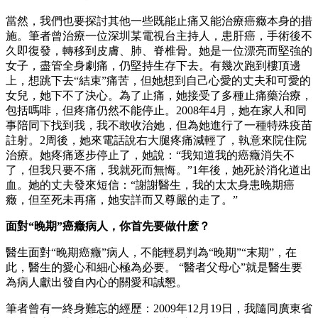
當然，我們也要探討其他一些既能止痛又能治療癌癥本身的措
施。筆者曾治療一位深圳某電視台主持人，患肝癌，手術後不
久即復發，轉移到皮膚、肺、脊椎骨。她是一位漂亮而堅強的
女子，盡管全身劇痛，仍堅持生存下去。有幾次跑到樓頂邊
上，想跳下去“結束”痛苦，但她想到自己心愛的丈夫和可愛的
女兒，她下不了決心。為了止痛，她接受了多種止痛藥治療，
包括嗎啡，但疼痛仍然不能停止。2008年4月，她在家人和同
事陪同下找到我，我不敢收治她，但為她進行了一種特殊疫苗
註射。2周後，她來電話說右大腿疼痛減輕了，執意來院住院
治療。她疼痛逐步停止了，她說：“我知道我的癌癥消失不
了，但我只要不痛，我就死而無悔。”1年後，她死於消化道出
血。她的丈夫發來短信：“謝謝醫生，我的太太身患晚期癌
癥，但至死未再痛，她安詳而又尊嚴的走了。”
面對“晚期”癌癥病人，你首先要做什麽？
醫生面對“晚期癌癥”病人，不能輕易判為“晚期”“末期”，在
此，醫生的愛心和細心極為必要。 “醫者父母心”就是醫生要
為病人獻出發自內心的關愛和誠懇。
筆者曾有一終身難忘的經歷：2009年12月19日，我隨同廣東省