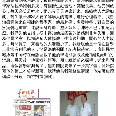
意思是看到醜角表演，被逗得捧腹大笑。當時的著名化學物理
學家法拉弟體弱多病，有個醫生勸告他：笑能長壽。他受到啟
發，每天必笑若幹次，從此壹天天健康起來。癌癥病人尤需如
此。醫生護士和家人要了解病人的需求，進行心理疏導。我曾
治療壹位來自福建的哲學家，他患肺癌，多發轉移，對自己的
疾病憂心重重，述說全身疼痛，整天臥床，呻吟不已，拒絕治
療。我們與他交談，從中得知他最痛苦的是感到非常失落，因
為他是名家，以前許多人贊揚他，生病後初期，關心的人尚較
多，時間長了，來看他的人漸漸少了。我發現他是一個在哲學
上非常有創見的人，於是為他召開了記者招待會。，廣州幾大
報紙幾乎同時在頭版登載了他的學術成就以及他“病陷廣州”的
消息。幾天後，他家鄉的領導、朋友紛紛前來探望，送來慰問
品。這位哲學家興奮了，他向醫院要來了一張寫字臺，開始撰
寫他的第二本哲學新著。我請他為我院醫生講課，他站著連續
講課90分鐘，精神抖擻(圖4)。