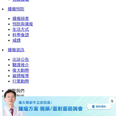
腫瘤預防
腫瘤篩查
預防與康復
生活方式
科學食譜
戒煙
腫瘤資訊
出診公告
醫護推介
復大動態
媒體報導
行業動態
聯繫我們
服務熱線
x
+86 18922261712
諮詢留言
Website Privacy Policy
Legal Statement & Policies
Reports to the