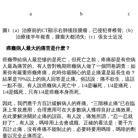
a
b
c
圖1（a）治療前的CT顯示右肺後段腫瘤，已侵犯脊椎骨;（b）
治療後半年複查，腫瘤大都消失;（c）張女士近況
癌癥病人最大的痛苦是什麽？
癌癥帶給病人最悲慘的是死亡，但死亡之前，疼痛卻是有些病
人最為痛苦的。有人曾對晚期癌癥病人做了一個問卷調查：如
果你有嚴重癌癥疼痛，此時你最關心的是止痛還是延長生命？
結果是70%以上的病人回答是止痛。俗話說：痛不欲生，這話
一點不假。有人說癌癥病人死亡中，1/4是嚇死，1/4是痛死，
1/4是餓死，只有1/4是癌癥本身而死。
因此，我們應千方百計緩解病人的疼痛。“三階梯止痛”已在臨
床上常規應用，合理應用可在大多數病人獲得良好止痛效果。
在此要解決關於止痛的誤區。有人說，痛無所謂，“忍一忍就
好了”，有人說，嗎啡用上去會成癮。正確的看法是：要千方
百計止痛，沒有疼痛不能制止的，必要時要用嗎啡，嗎啡的劑
量以完全止痛而定。