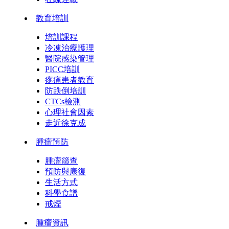
教育培訓
培訓課程
冷凍治療護理
醫院感染管理
PICC培訓
疼痛患者教育
防跌倒培訓
CTCs檢測
心理社會因素
走近徐克成
腫瘤預防
腫瘤篩查
預防與康復
生活方式
科學食譜
戒煙
腫瘤資訊