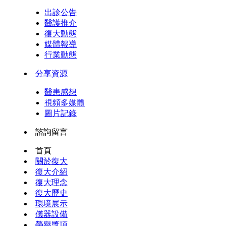
出診公告
醫護推介
復大動態
媒體報導
行業動態
分享資源
醫患感想
視頻多媒體
圖片記錄
諮詢留言
首頁
關於復大
復大介紹
復大理念
復大歷史
環境展示
儀器設備
榮譽獎項