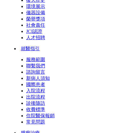
復大歷史
環境展示
儀器設備
榮譽獎項
社會責任
JCI認證
人才招聘
就醫指引
服務範圍
聯繫我們
諮詢留言
新病人須知
國際患者
入院流程
出院流程
診後隨訪
收費標準
住院醫保報銷
常見問題
腫瘤治療