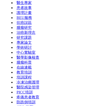
醫生專家
患者故事
護理計畫
BEU服務
抗癌誤區
腫瘤研究
治癌新理念
研究課題
專家論文
學術研討
中心實驗室
醫學影像檢查
腫瘤科普
在線連載
教育培訓
培訓課程
冷凍治療護理
醫院感染管理
PICC培訓
疼痛患者教育
防跌倒培訓