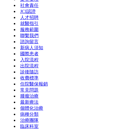
社會責任
JCI認證
人才招聘
就醫指引
服務範圍
聯繫我們
諮詢留言
新病人須知
國際患者
入院流程
出院流程
診後隨訪
收費標準
住院醫保報銷
常見問題
腫瘤治療
最新療法
個體化治療
病種分類
治療團隊
臨床科室