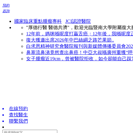
預約
咨詢
國家臨床重點腫瘤專科
JCI認證醫院
"厚德行醫 醫德共濟"，歡迎光臨暨南大學附屬復
12年前，媽咪喺呢度打贏舌癌；12年後，我喺呢度正
復大獲邀出席2026年中巴絲綢之路芒果節..
白求恩精神研究會醫院報刊與新媒體傳播委員會2026
鼻塞流鼻涕竟然查出鼻癌！中亞大叔喺廣州重獲“呼吸
女子腫瘤近19cm，曾被醫院拒收，如今卻能自己踩電
在線預約
查找醫生
聯繫我們