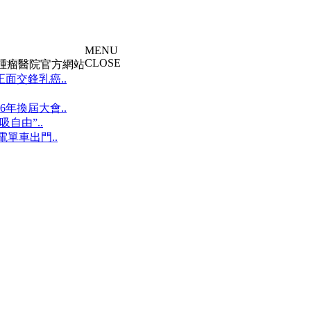
MENU
CLOSE
大腫瘤醫院官方網站
面交鋒乳癌..
年換屆大會..
自由”..
單車出門..